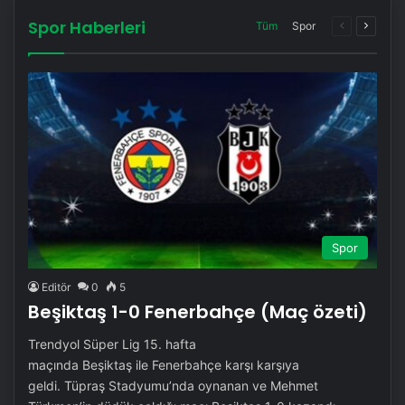
Spor Haberleri
Önceki
Sonrak
Tüm
Spor
Sayfa
Sayfa
Spor
Editör
0
5
Beşiktaş 1-0 Fenerbahçe (Maç özeti)
Trendyol Süper Lig 15. hafta
maçında Beşiktaş ile Fenerbahçe karşı karşıya
geldi. Tüpraş Stadyumu’nda oynanan ve Mehmet