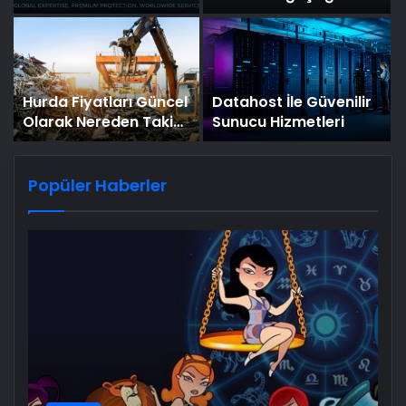
n
Dijital Taşımacılık
Türk Dış Politikası ve
Yazılımı
Hakan Fidan Faktörü
Hurda Fiyatları Güncel
Datahost İle Güvenilir
Olarak Nereden Takip
Sunucu Hizmetleri
Edilir?
Popüler Haberler