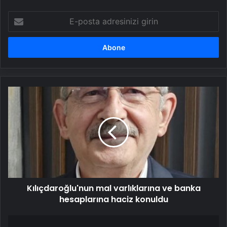
E-
posta
adresinizi
girin
Kılıçdaroğlu'nun
mal
varlıklarına
ve
banka
hesaplarına
haciz
konuldu
Kılıçdaroğlu'nun mal varlıklarına ve banka
hesaplarına haciz konuldu
Beşiktaş