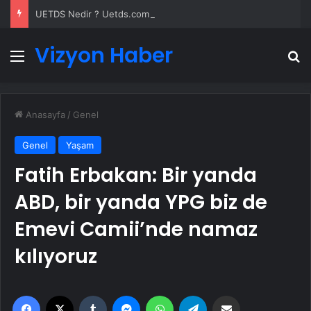
UETDS Nedir ? Uetds.com İle Akıllı Dijital Taşımacılık Yazılımı
Vizyon Haber
Menü
A
Anasayfa
/
Genel
Genel
Yaşam
Fatih Erbakan: Bir yanda
ABD, bir yanda YPG biz de
Emevi Camii’nde namaz
kılıyoruz
Facebook
X
Tumblr
Messenger
WhatsApp
Telegram
Email'den paylaş