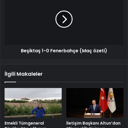
1-
0
Fenerbahçe
(Maç
özeti)
Beşiktaş 1-0 Fenerbahçe (Maç özeti)
İlgili Makaleler
Emekli Tümgeneral
İletişim Başkanı Altun’dan