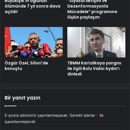
Büyükışık’ın oğlunun
“Siyasal İletişim ve
ölümünde 7 yıl sonra dava
Dezenformasyonla
açıldı!
Mücadele” programına
ilişkin paylaşım
Özgür Özel, Silivri’de
TBMM Kartalkaya yangını
konuştu
ile ilgili Bolu Valisi Aydın’ı
dinledi
Bir yanıt yazın
E-posta adresiniz yayınlanmayacak.
Gerekli alanlar
*
ile
işaretlenmişlerdir