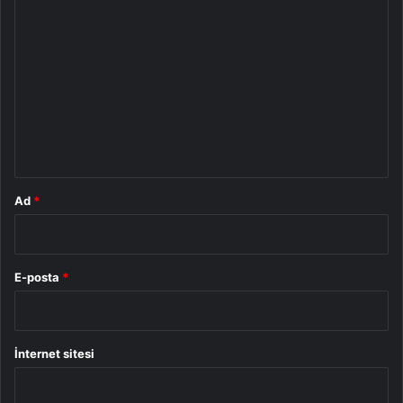
Y
o
r
u
m
*
Ad
*
E-posta
*
İnternet sitesi