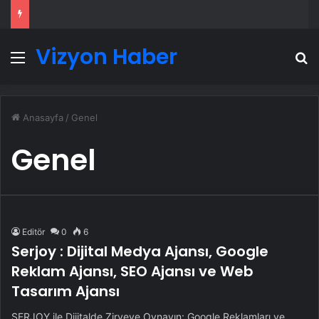
Vizyon Haber
Menü
A
Anasayfa
/
Genel
Genel
Editör
0
6
Serjoy : Dijital Medya Ajansı, Google
Reklam Ajansı, SEO Ajansı ve Web
Tasarım Ajansı
SERJOY ile Dijitalde Zirveye Oynayın: Google Reklamları ve