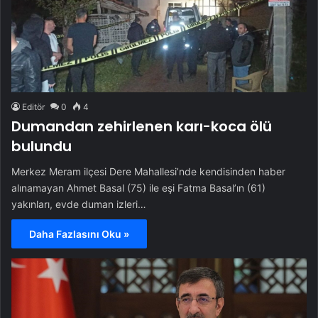
Editör
0
4
Dumandan zehirlenen karı-koca ölü
bulundu
Merkez Meram ilçesi Dere Mahallesi’nde kendisinden haber
alınamayan Ahmet Basal (75) ile eşi Fatma Basal’ın (61)
yakınları, evde duman izleri…
Daha Fazlasını Oku »