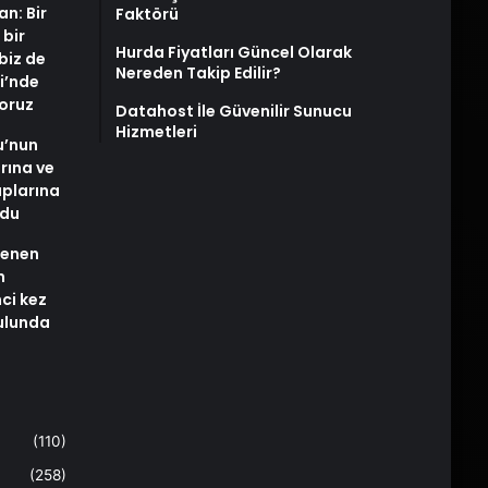
an: Bir
Faktörü
 bir
Hurda Fiyatları Güncel Olarak
biz de
Nereden Takip Edilir?
i’nde
yoruz
Datahost İle Güvenilir Sunucu
Hizmetleri
u’nun
arına ve
plarına
ldu
stenen
n
nci kez
rulunda
(110)
(258)