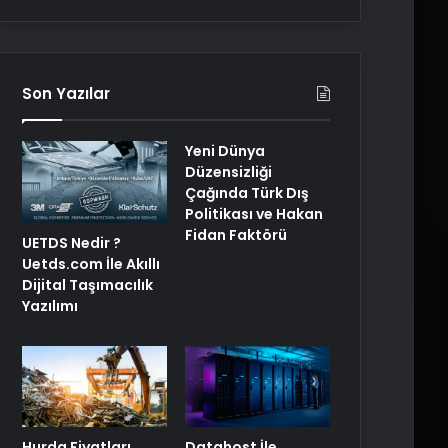
Son Yazılar
Yeni Dünya
Düzensizliği
Çağında Türk Dış
Politikası ve Hakan
Fidan Faktörü
UETDS Nedir ?
Uetds.com İle Akıllı
Dijital Taşımacılık
Yazılımı
Hurda Fiyatları
Datahost İle