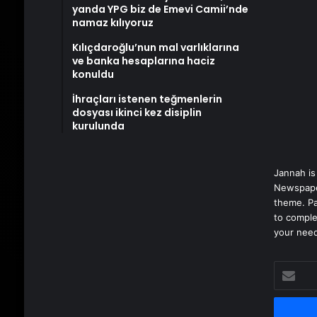
yanda YPG biz de Emevi Camii’nde
namaz kılıyoruz
Kılıçdaroğlu’nun mal varlıklarına
ve banka hesaplarına haciz
konuldu
İhraçları istenen teğmenlerin
dosyası ikinci kez disiplin
kurulunda
Jannah is
Newspape
theme. Pa
to comple
your nee
E-
posta
adresinizi
girin