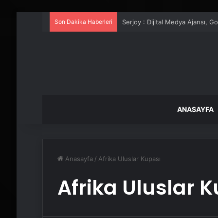
Son Dakika Haberleri
Serjoy : Dijital Medya Ajansı, 
ANASAYFA
Anasayfa
/
Afrika Uluslar Kupası
Afrika Uluslar 