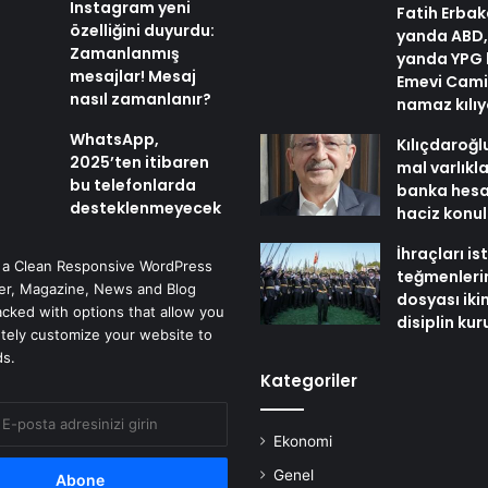
Instagram yeni
Fatih Erbak
özelliğini duyurdu:
yanda ABD,
Zamanlanmış
yanda YPG 
mesajlar! Mesaj
Emevi Cami
nasıl zamanlanır?
namaz kılı
WhatsApp,
Kılıçdaroğl
2025’ten itibaren
mal varlıkl
bu telefonlarda
banka hesa
desteklenmeyecek
haciz konu
İhraçları i
 a Clean Responsive WordPress
teğmenleri
r, Magazine, News and Blog
dosyası iki
cked with options that allow you
disiplin ku
tely customize your website to
ds.
Kategoriler
Ekonomi
Genel