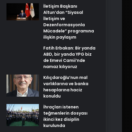
İletişim Başkanı
Altun’dan “Siyasal
İletişim ve
Dezenformasyonla
Mücadele” programına
ilişkin paylaşım
Fatih Erbakan: Bir yanda
ABD, bir yanda YPG biz
de Emevi Camii’nde
namaz kılıyoruz
Kılıçdaroğlu’nun mal
varlıklarına ve banka
hesaplarına haciz
konuldu
İhraçları istenen
teğmenlerin dosyası
ikinci kez disiplin
kurulunda