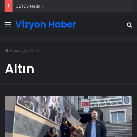
UETDS Nedir ? Uetds.com İle Akıllı Dijital Taşımacılık Yazılımı
Vizyon Haber
Menü
A
Anasayfa
/
Altın
Altın