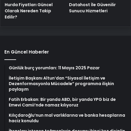
Hurda Fiyatları Güncel
Datahost İle Güvenilir
Olarak Nereden Takip
Sunucu Hizmetleri
Edilir?
En Güncel Haberler
Günlük burç yorumları: 11 Mayıs 2025 Pazar
İletişim Başkanı Altun’dan “Siyasal İletişim ve
Dezenformasyonla Mücadele” programına ilişkin
paylaşım
Fatih Erbakan: Bir yanda ABD, bir yanda YPG biz de
Emevi Camii’nde namaz kılıyoruz
Kılıçdaroğlu’nun mal varlıklarına ve banka hesaplarına
haciz konuldu
İhraçları istenen teğmenlerin dosyası ikinci kez disiplin