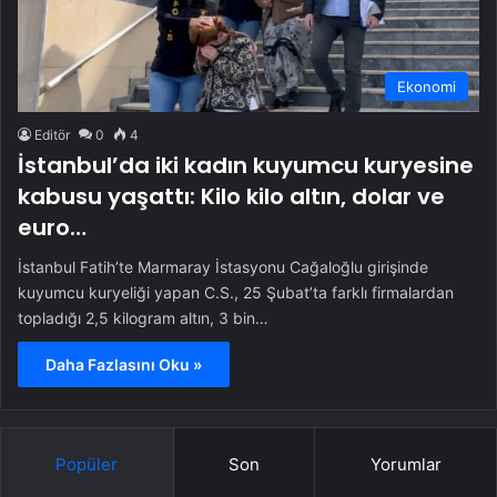
Ekonomi
Editör
0
4
İstanbul’da iki kadın kuyumcu kuryesine
kabusu yaşattı: Kilo kilo altın, dolar ve
euro…
İstanbul Fatih’te Marmaray İstasyonu Cağaloğlu girişinde
kuyumcu kuryeliği yapan C.S., 25 Şubat’ta farklı firmalardan
topladığı 2,5 kilogram altın, 3 bin…
Daha Fazlasını Oku »
Popüler
Son
Yorumlar