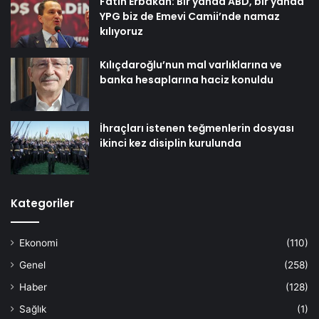
Fatih Erbakan: Bir yanda ABD, bir yanda
YPG biz de Emevi Camii’nde namaz
kılıyoruz
Kılıçdaroğlu’nun mal varlıklarına ve
banka hesaplarına haciz konuldu
İhraçları istenen teğmenlerin dosyası
ikinci kez disiplin kurulunda
Kategoriler
Ekonomi
(110)
Genel
(258)
Haber
(128)
Sağlık
(1)