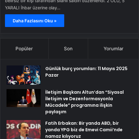
belirsiz bir kişi tarafından silahlı saldırı düzenlendi. 2 ÖLÜ, 5
YARALI İhbar üzerine olay…
Daha Fazlasını Oku »
Popüler
Son
Yorumlar
Günlük burç yorumları: 11 Mayıs 2025
Pazar
İletişim Başkanı Altun’dan “Siyasal
İletişim ve Dezenformasyonla
Mücadele” programına ilişkin
paylaşım
Fatih Erbakan: Bir yanda ABD, bir
yanda YPG biz de Emevi Camii’nde
namaz kılıyoruz