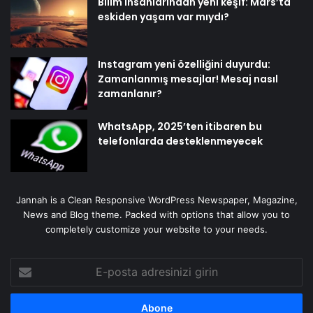
Bilim insanlarından yeni keşif: Mars’ta
eskiden yaşam var mıydı?
Instagram yeni özelliğini duyurdu:
Zamanlanmış mesajlar! Mesaj nasıl
zamanlanır?
WhatsApp, 2025’ten itibaren bu
telefonlarda desteklenmeyecek
Jannah is a Clean Responsive WordPress Newspaper, Magazine,
News and Blog theme. Packed with options that allow you to
completely customize your website to your needs.
E-
posta
adresinizi
girin