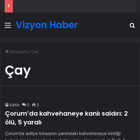
Vizyon Haber
Menü
A
Anasayfa
/
Çay
Çay
Editör
0
3
Çorum’da kahvehaneye kanlı saldırı: 2
ölü, 5 yaralı
Çorum’da adliye binasının yanındaki kahvehaneye kimliği