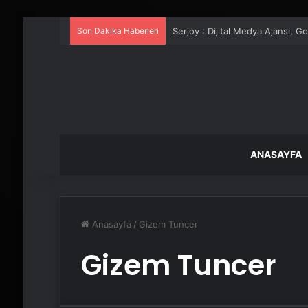
Son Dakika Haberleri
Serjoy : Dijital Medya Ajansı, 
ANASAYFA
Anasayfa
/
Gizem Tuncer
Gizem Tuncer