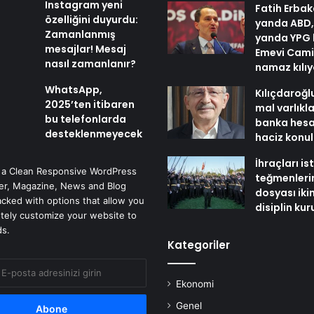
Instagram yeni
Fatih Erbak
özelliğini duyurdu:
yanda ABD,
Zamanlanmış
yanda YPG 
mesajlar! Mesaj
Emevi Cami
nasıl zamanlanır?
namaz kılı
WhatsApp,
Kılıçdaroğl
2025’ten itibaren
mal varlıkl
bu telefonlarda
banka hesa
desteklenmeyecek
haciz konu
İhraçları i
 a Clean Responsive WordPress
teğmenleri
r, Magazine, News and Blog
dosyası iki
cked with options that allow you
disiplin ku
tely customize your website to
ds.
Kategoriler
Ekonomi
Genel