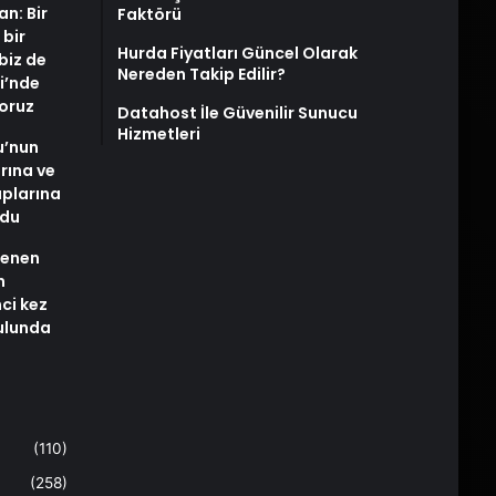
an: Bir
Faktörü
 bir
Hurda Fiyatları Güncel Olarak
biz de
Nereden Takip Edilir?
i’nde
yoruz
Datahost İle Güvenilir Sunucu
Hizmetleri
u’nun
arına ve
plarına
ldu
stenen
n
nci kez
rulunda
(110)
(258)