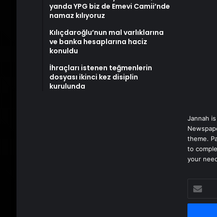
yanda YPG biz de Emevi Camii’nde
namaz kılıyoruz
Kılıçdaroğlu’nun mal varlıklarına
ve banka hesaplarına haciz
konuldu
İhraçları istenen teğmenlerin
dosyası ikinci kez disiplin
kurulunda
Jannah is
Newspape
theme. Pa
to comple
your nee
E-
posta
adresinizi
girin