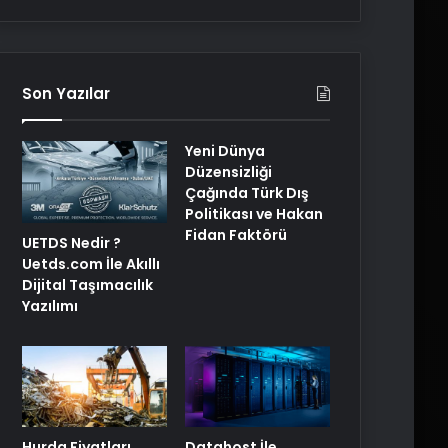
Son Yazılar
Yeni Dünya
Düzensizliği
Çağında Türk Dış
Politikası ve Hakan
Fidan Faktörü
UETDS Nedir ?
Uetds.com İle Akıllı
Dijital Taşımacılık
Yazılımı
Hurda Fiyatları
Datahost İle