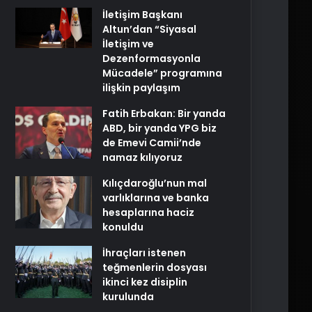
İletişim Başkanı
Altun’dan “Siyasal
İletişim ve
Dezenformasyonla
Mücadele” programına
ilişkin paylaşım
Fatih Erbakan: Bir yanda
ABD, bir yanda YPG biz
de Emevi Camii’nde
namaz kılıyoruz
Kılıçdaroğlu’nun mal
varlıklarına ve banka
hesaplarına haciz
konuldu
İhraçları istenen
teğmenlerin dosyası
ikinci kez disiplin
kurulunda