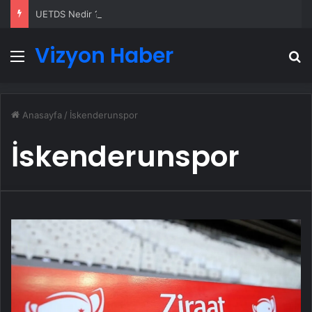
UETDS Nedir ? Uetds.com İle Akıllı Dijital Taşımacılık Yazılımı
Vizyon Haber
Menü
A
Anasayfa
/
İskenderunspor
İskenderunspor