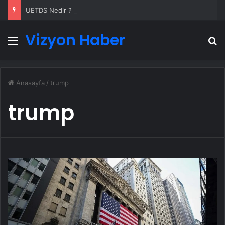
UETDS Nedir ? Uetds.com İle Akıllı Dijital Taşımacılık Yazılımı
Vizyon Haber
Menü
A
Anasayfa
/
trump
trump