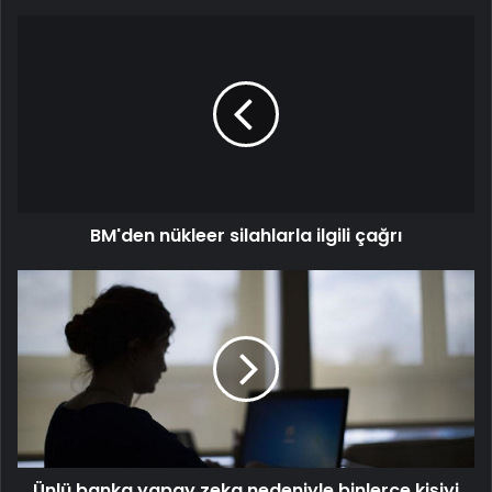
BM'den
nükleer
silahlarla
ilgili
çağrı
BM'den nükleer silahlarla ilgili çağrı
Ünlü
banka
yapay
zeka
nedeniyle
binlerce
kişiyi
işten
çıkartacak
Ünlü banka yapay zeka nedeniyle binlerce kişiyi