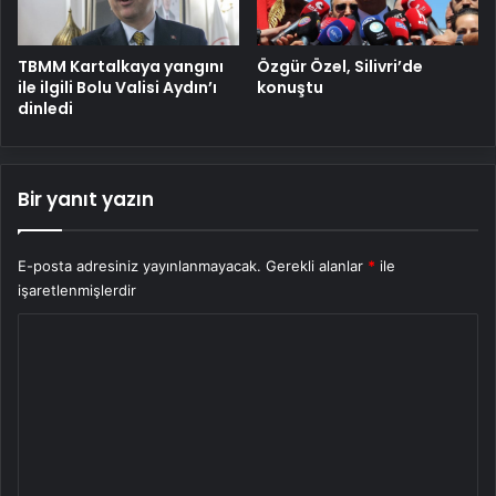
TBMM Kartalkaya yangını
Özgür Özel, Silivri’de
ile ilgili Bolu Valisi Aydın’ı
konuştu
dinledi
Bir yanıt yazın
E-posta adresiniz yayınlanmayacak.
Gerekli alanlar
*
ile
işaretlenmişlerdir
Y
o
r
u
m