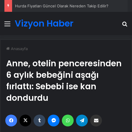
Datahost İle Güvenilir Sunucu Hizmetleri
Vizyon Haber
Menü
A
Anasayfa
Anne, otelin penceresinden
6 aylık bebeğini aşağı
fırlattı: Sebebi ise kan
dondurdu
Facebook
X
Tumblr
Messenger
WhatsApp
Telegram
Email'den paylaş