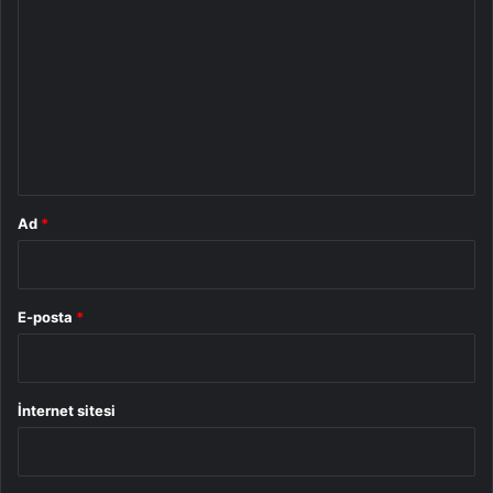
o
r
u
m
*
Ad
*
E-posta
*
İnternet sitesi