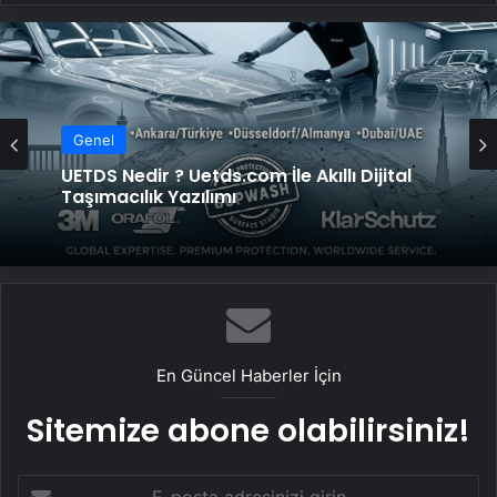
Genel
UETDS Nedir ? Uetds.com İle Akıllı Dijital
Taşımacılık Yazılımı
En Güncel Haberler İçin
Sitemize abone olabilirsiniz!
E-