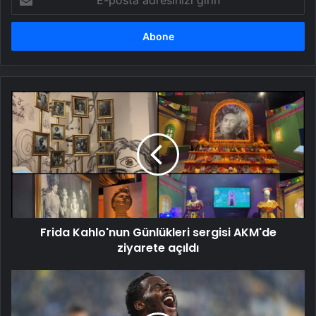
posta
adresinizi
girin
Frida
Kahlo'nun
Günlükleri
sergisi
AKM'de
ziyarete
açıldı
Frida Kahlo'nun Günlükleri sergisi AKM'de
ziyarete açıldı
Fenerbahçe'de
Osayi
Samuel