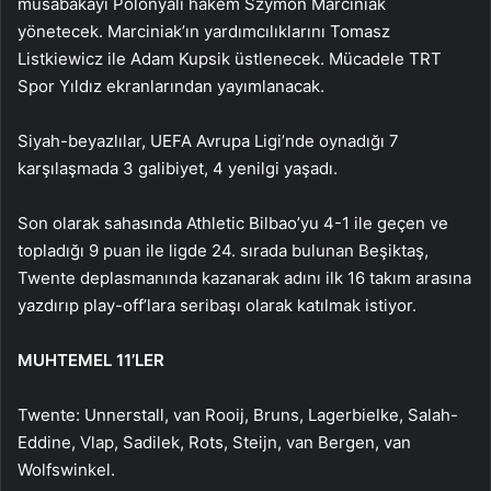
müsabakayı Polonyalı hakem Szymon Marciniak
yönetecek. Marciniak’ın yardımcılıklarını Tomasz
Listkiewicz ile Adam Kupsik üstlenecek. Mücadele TRT
Spor Yıldız ekranlarından yayımlanacak.
Siyah-beyazlılar, UEFA Avrupa Ligi’nde oynadığı 7
karşılaşmada 3 galibiyet, 4 yenilgi yaşadı.
Son olarak sahasında Athletic Bilbao’yu 4-1 ile geçen ve
topladığı 9 puan ile ligde 24. sırada bulunan Beşiktaş,
Twente deplasmanında kazanarak adını ilk 16 takım arasına
yazdırıp play-off’lara seribaşı olarak katılmak istiyor.
MUHTEMEL 11’LER
Twente: Unnerstall, van Rooij, Bruns, Lagerbielke, Salah-
Eddine, Vlap, Sadilek, Rots, Steijn, van Bergen, van
Wolfswinkel.