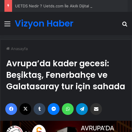
UETDS Nedir ? Uetds.com İle Akıllı Dijital Taşımacılık Yazılımı
Vizyon Haber
Menü
A
Anasayfa
Avrupa’da kader gecesi:
Beşiktaş, Fenerbahçe ve
Galatasaray tur için sahada
Facebook
X
Tumblr
Messenger
WhatsApp
Telegram
Email'den paylaş