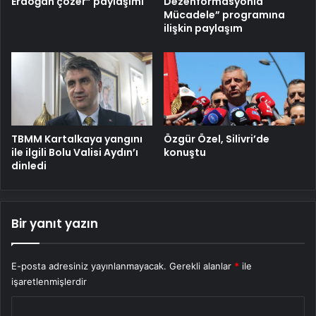
Erdoğan çözer” paylaşımı
Dezenformasyonla
Mücadele” programına
ilişkin paylaşım
TBMM Kartalkaya yangını
Özgür Özel, Silivri’de
ile ilgili Bolu Valisi Aydın’ı
konuştu
dinledi
Bir yanıt yazın
E-posta adresiniz yayınlanmayacak.
Gerekli alanlar
*
ile
işaretlenmişlerdir
Y