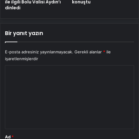
ile ilgili Bolu Valisi Aydın’ı
konuştu
dinledi
Bir yanıt yazın
E-posta adresiniz yayınlanmayacak.
Gerekli alanlar
*
ile
işaretlenmişlerdir
Y
o
r
u
m
*
Ad
*