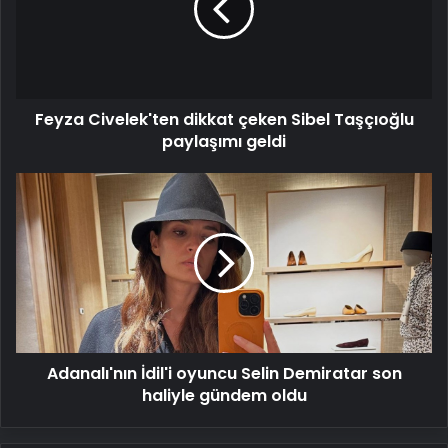
Sibel
Taşçıoğlu
paylaşımı
geldi
Feyza Civelek'ten dikkat çeken Sibel Taşçıoğlu
paylaşımı geldi
Adanalı'nın
İdil'i
oyuncu
Selin
Demiratar
son
haliyle
gündem
oldu
Adanalı'nın İdil'i oyuncu Selin Demiratar son
haliyle gündem oldu