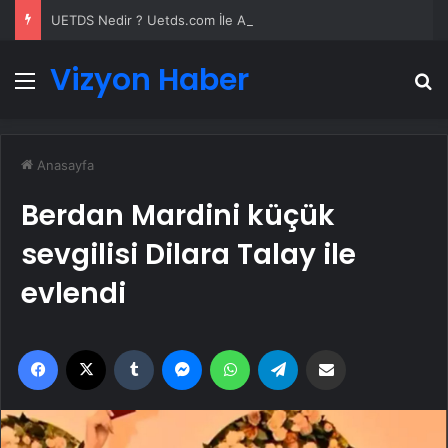
UETDS Nedir ? Uetds.com İle Akıllı Dijital Taşımacılık Yazılımı
Vizyon Haber
Menü
A
Anasayfa
Berdan Mardini küçük
sevgilisi Dilara Talay ile
evlendi
Facebook
X
Tumblr
Messenger
WhatsApp
Telegram
Email'den paylaş