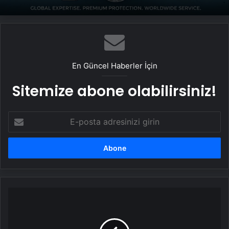
En Güncel Haberler İçin
Sitemize abone olabilirsiniz!
E-
posta
adresinizi
girin
Feyza
Civelek'ten
dikkat
çeken