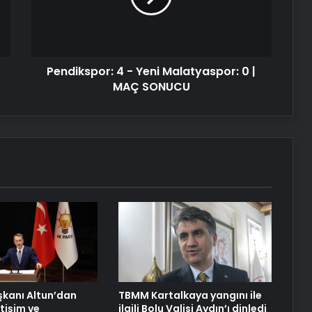
0
|
Serjoy : Dijital Medya Ajansı, Google
MAÇ
Reklam Ajansı, SEO Ajansı ve Web
SONUCU
Tasarım Ajansı
Pendikspor: 4 - Yeni Malatyaspor: 0 |
MAÇ SONUCU
UETDS Nedir ? Uetds.com İle Akıllı
Dijital Taşımacılık Yazılımı
Yeni Dünya Düzensizliği Çağında
Türk Dış Politikası ve Hakan Fidan
Faktörü
Hurda Fiyatları Güncel Olarak
Nereden Takip Edilir?
Datahost İle Güvenilir Sunucu
aşkanı Altun’dan
TBMM Kartalkaya yangını ile
Hizmetleri
etişim ve
ilgili Bolu Valisi Aydın’ı dinledi