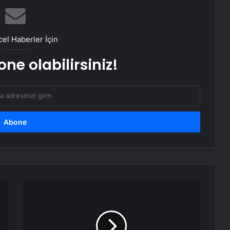
Baba ve 3 oğlu aynı suçtan
tutuklandı
el Haberler İçin
ne olabilirsiniz!
Bozulmuş meze, et ve et ürünleri
kullanan restoran mühürlendi
Dışişleri Sözcüsü Keçeli: Kıbrıs Özel
Temsilcisi kararı AB’nin iç meselesi
Dumandan zehirlenen karı-koca ölü
bulundu
Pendikspor:
4
-
Emekli Tümgeneral Büyükışık’ın
oğlunun ölümünde 7 yıl sonra dava
Yeni
açıldı!
Malatyaspor: