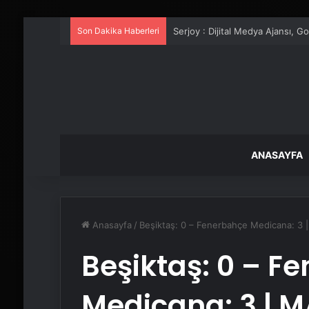
Son Dakika Haberleri
UETDS Nedir ? Uetds.com İle Akıll
ANASAYFA
Anasayfa
/
Beşiktaş: 0 – Fenerbahçe Medicana: 
Beşiktaş: 0 – F
Medicana: 3 |