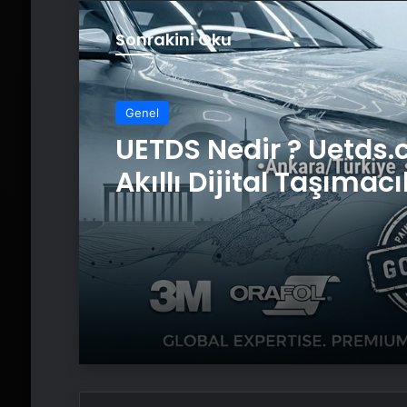
Sonrakini Oku
Genel
UETDS Nedir ? Uetds.
Akıllı Dijital Taşımacı
Yazılımı