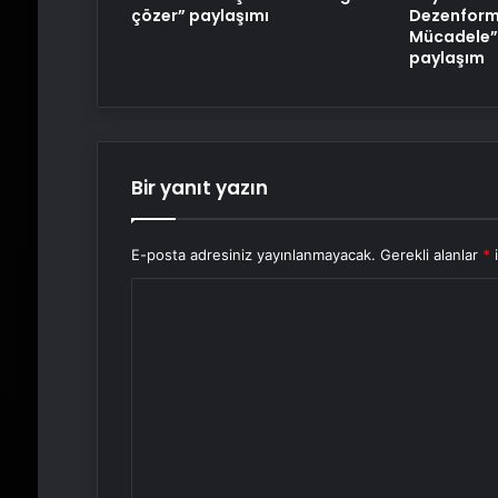
çözer” paylaşımı
Dezenform
Mücadele” 
paylaşım
Bir yanıt yazın
E-posta adresiniz yayınlanmayacak.
Gerekli alanlar
*
i
Y
o
r
u
m
*