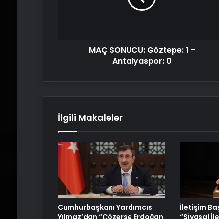
Antalyaspor:
0
MAÇ SONUCU: Göztepe: 1 -
Antalyaspor: 0
İlgili Makaleler
Cumhurbaşkanı Yardımcısı
İletişim B
Yılmaz’dan “Çözerse Erdoğan
“Siyasal İl