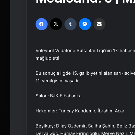
Facebook
X
Tumblr
Messenger
Email'den paylaş
Voleybol Vodafone Sultanlar Ligi’nin 17. hafta
mağlup etti.
Bu sonuçla ligde 15. galibiyetini alan sarı-laciv
11. yenilgisini yaşadı.
Salon: BJK Fibabanka
Hakemler: Tuncay Kandemir, İbrahim Acar
Beşiktaş: Dilay Özdemir, Saliha Şahin, Beliz B
Derya Güç, Hümay Fırıncıoğlu, Merve Nezir, M