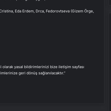
Baba ve 3 oğlu aynı suçtan
Cristina, Eda Erdem, Drca, Fedorovtseva (Gizem Örge,
tutuklandı
Bozulmuş meze, et ve et ürünleri
kullanan restoran mühürlendi
Dışişleri Sözcüsü Keçeli: Kıbrıs Özel
Temsilcisi kararı AB’nin iç meselesi
i olarak yasal bildirimlerinizi bize iletişim sayfası
rimlerinize geri dönüş sağlanılacaktır.”
Dumandan zehirlenen karı-koca ölü
bulundu
Emekli Tümgeneral Büyükışık’ın
oğlunun ölümünde 7 yıl sonra dava
açıldı!