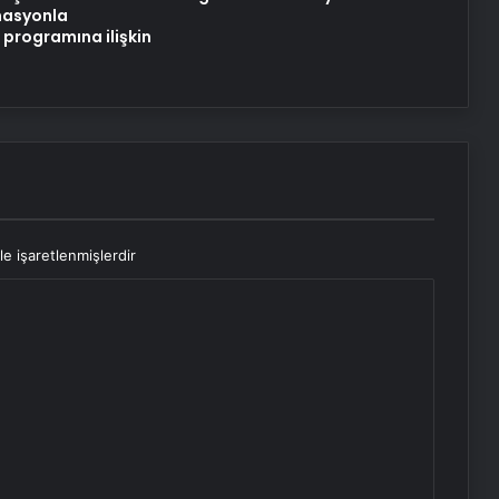
asyonla
programına ilişkin
le işaretlenmişlerdir