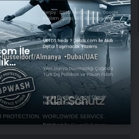
Serjoy : Dijital Medya Ajansı, Google
Reklam Ajansı, SEO Ajansı ve Web
Tasarım Ajansı
UETDS Nedir ? Uetds.com İle Akıllı
Dijital Taşımacılık Yazılımı
com İle
lık
Yeni Dünya Düzensizliği Çağında
Türk Dış Politikası ve Hakan Fidan
Faktörü
Hurda Fiyatları Güncel Olarak
Nereden Takip Edilir?
Datahost İle Güvenilir Sunucu
Hizmetleri