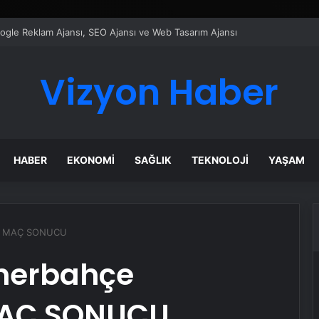
ı Dijital Taşımacılık Yazılımı
Vizyon Haber
HABER
EKONOMI
SAĞLIK
TEKNOLOJI
YAŞAM
3 | MAÇ SONUCU
enerbahçe
 MAÇ SONUCU