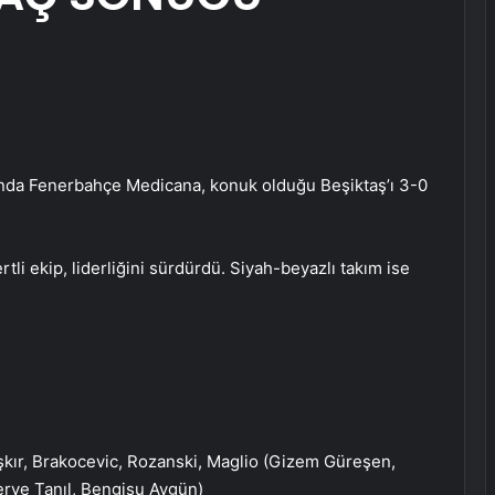
sında Fenerbahçe Medicana, konuk olduğu Beşiktaş’ı 3-0
ertli ekip, liderliğini sürdürdü. Siyah-beyazlı takım ise
aşkır, Brakocevic, Rozanski, Maglio (Gizem Güreşen,
erve Tanıl, Bengisu Aygün)