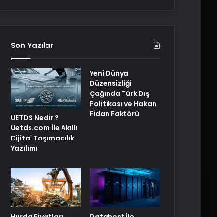
Son Yazılar
Yeni Dünya
Düzensizliği
Çağında Türk Dış
Politikası ve Hakan
Fidan Faktörü
UETDS Nedir ?
Uetds.com İle Akıllı
Dijital Taşımacılık
Yazılımı
Hurda Fiyatları
Datahost İle