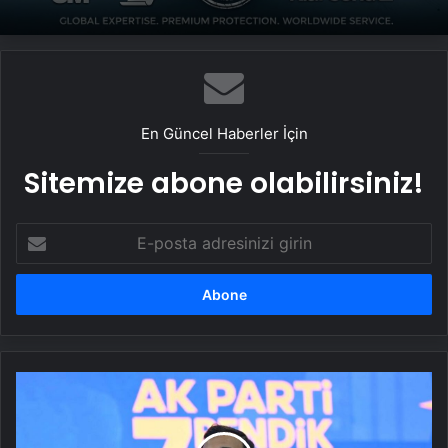
En Güncel Haberler İçin
Sitemize abone olabilirsiniz!
E-
posta
adresinizi
girin
AK
Parti'nin
başkan
adayları