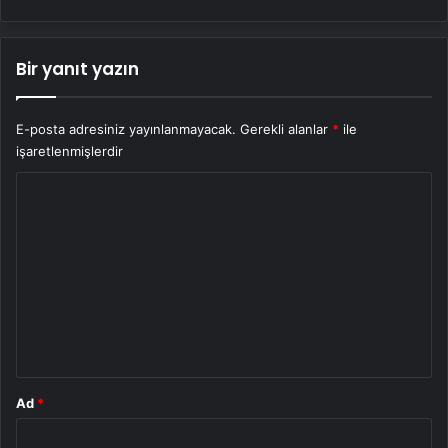
Bir yanıt yazın
E-posta adresiniz yayınlanmayacak.
Gerekli alanlar
*
ile
işaretlenmişlerdir
Y
o
r
u
m
*
Ad
*