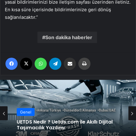
yasal bildirimlerinizi bize iletişim sayfası üzerinden iletiniz.
En kısa süre içerisinde bildirimlerinize geri dönüş
sağlanılacaktır.”
Son dakika haberler
Facebook
X
WhatsApp
Telegram
Email'den paylaş
Yaz
Genel
UETDS Nedir ? Uetds.com İle Akıllı Dijital
Taşımacılık Yazılımı