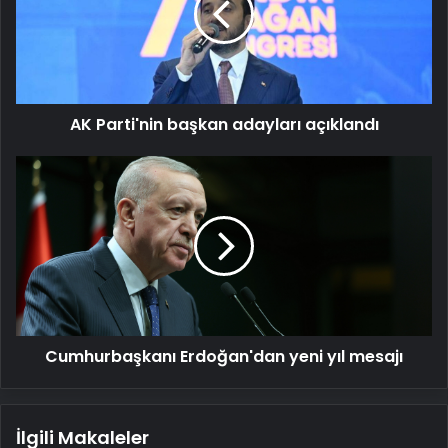
açıklandı
AK Parti'nin başkan adayları açıklandı
Cumhurbaşkanı
Erdoğan'dan
yeni
yıl
mesajı
Cumhurbaşkanı Erdoğan'dan yeni yıl mesajı
İlgili Makaleler