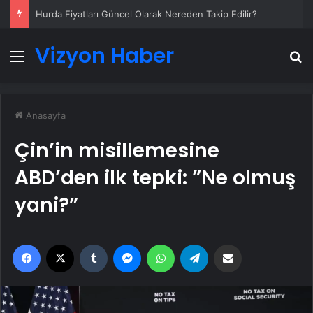
Hurda Fiyatları Güncel Olarak Nereden Takip Edilir?
Vizyon Haber
Menü
A
Anasayfa
Çin’in misillemesine
ABD’den ilk tepki: ”Ne olmuş
yani?”
Facebook
X
Tumblr
Messenger
WhatsApp
Telegram
Email'den paylaş