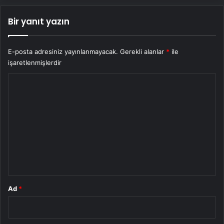
Bir yanıt yazın
E-posta adresiniz yayınlanmayacak.
Gerekli alanlar
*
ile
işaretlenmişlerdir
Y
o
r
u
m
*
Ad
*