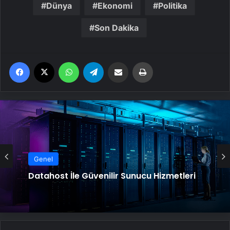
Dünya
Ekonomi
Politika
Son Dakika
Facebook
X
WhatsApp
Telegram
Email'den paylaş
Yaz
Genel
Datahost İle Güvenilir Sunucu Hizmetleri