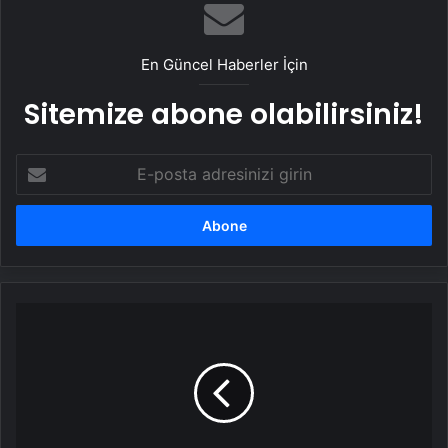
En Güncel Haberler İçin
Sitemize abone olabilirsiniz!
E-
posta
adresinizi
girin
Erdoğan
ile
DEM
Parti
ile
ne
zaman