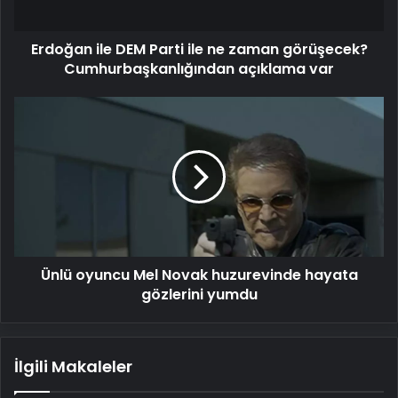
görüşecek?
Cumhurbaşkanlığından
Erdoğan ile DEM Parti ile ne zaman görüşecek?
açıklama
var
Cumhurbaşkanlığından açıklama var
Ünlü
oyuncu
Mel
Novak
huzurevinde
hayata
gözlerini
yumdu
Ünlü oyuncu Mel Novak huzurevinde hayata
gözlerini yumdu
İlgili Makaleler