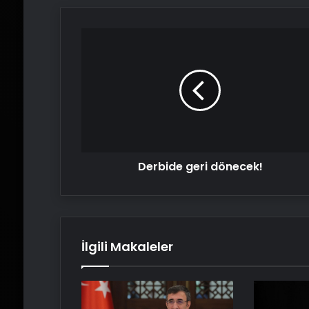
Derbide
geri
dönecek!
Derbide geri dönecek!
İlgili Makaleler