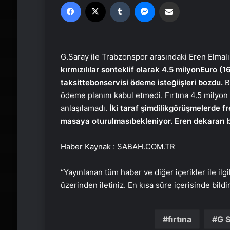
Facebook
X
Tumblr
Messenger
Email'den paylaş
G.Saray ile Trabzonspor arasındaki Eren Elmal
kırmızılılar son
teklif olarak 4.5 milyon
Euro (16
taksitte
bonservisi ödeme isteği
işleri bozdu.
B
ödeme planını kabul etmedi. Fırtına 4.5 milyon
anlaşılamadı.
İki taraf şimdilik
görüşmelerde f
masaya oturulması
bekleniyor. Eren de
kararı 
Haber Kaynak : SABAH.COM.TR
“Yayınlanan tüm haber ve diğer içerikler ile ilgil
üzerinden iletiniz. En kısa süre içerisinde bildi
fırtına
G 