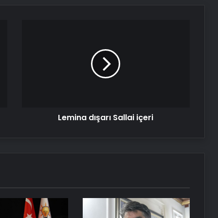
Lemina
dışarı
Sallai
içeri
Lemina dışarı Sallai içeri