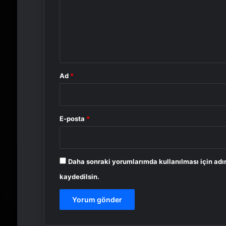
u
m
*
Ad
*
E-posta
*
Daha sonraki yorumlarımda kullanılması için adı
kaydedilsin.