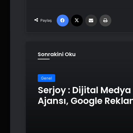
Facebook
X
Email'den paylaş
Yaz
Paylaş
Sonrakini Oku
Genel
Serjoy : Dijital Medya
Ajansı, Google Rekl
Ajansı, SEO Ajansı v
Tasarım Ajansı