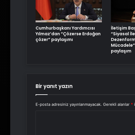
Cumhurbaşkanı Yardımcısı
İletişim B
Yılmaz’dan “Çözerse Erdoğan
“Siyasal İl
çözer” paylaşımı
Dezenform
Mücadele” 
paylaşım
Bir yanıt yazın
E-posta adresiniz yayınlanmayacak.
Gerekli alanlar
*
i
Y
o
r