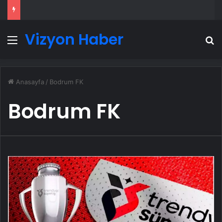
Vizyon Haber
Menü
A
Anasayfa
/
Bodrum FK
Bodrum FK