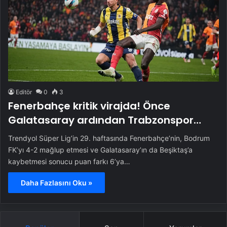
Editör
0
3
Fenerbahçe kritik virajda! Önce
Galatasaray ardından Trabzonspor…
Trendyol Süper Lig’in 29. haftasında Fenerbahçe’nin, Bodrum
FK’yı 4-2 mağlup etmesi ve Galatasaray’ın da Beşiktaş’a
kaybetmesi sonucu puan farkı 6’ya…
Daha Fazlasını Oku »