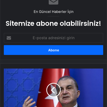
Politikası ve Hakan Fidan Faktörü
En Güncel Haberler İçin
Sitemize abone olabilirsiniz!
E-
posta
adresinizi
girin
AK
Parti
Sözcüsü
Ömer
Çelik'ten
terörsüz
Türkiye
açıklaması: