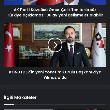
Bu
AK Parti Sözcüsü Ömer Çelik'ten terörsüz
ay
yeni
Türkiye açıklaması: Bu ay yeni gelişmeler olabilir
gelişmeler
olabilir
KONUTDER'in
yeni
Yönetim
Kurulu
Başkanı
Ziya
Yılmaz
oldu
KONUTDER'in yeni Yönetim Kurulu Başkanı Ziya
Yılmaz oldu
İlgili Makaleler