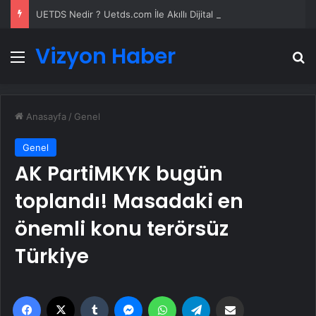
UETDS Nedir ? Uetds.com İle Akıllı Dijital Taşımacılık Yazılımı
Vizyon Haber
Menü
A
Anasayfa
/
Genel
Genel
AK PartiMKYK bugün
toplandı! Masadaki en
önemli konu terörsüz
Türkiye
Facebook
X
Tumblr
Messenger
WhatsApp
Telegram
Email'den paylaş