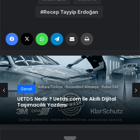
Recep Tayyip Erdoğan
Facebook
X
WhatsApp
Telegram
Email'den paylaş
Yaz
Genel
Genel
UETDS Nedir ? Uetds.com İle Akıllı Dijital
Taşımacılık Yazılımı
Yeni Dünya Düzensizliği Çağında Türk Dış