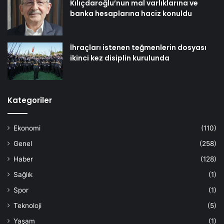
Kılıçdaroğlu’nun mal varlıklarına ve
banka hesaplarına haciz konuldu
İhraçları istenen teğmenlerin dosyası
ikinci kez disiplin kurulunda
Kategoriler
Ekonomi
(110)
Genel
(258)
Haber
(128)
Sağlık
(1)
Spor
(1)
Teknoloji
(5)
Yaşam
(1)