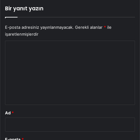
Bir yanıt yazın
E-posta adresiniz yayınlanmayacak.
Gerekli alanlar
*
ile
işaretlenmişlerdir
Y
o
r
u
m
*
Ad
*
E-posta
*