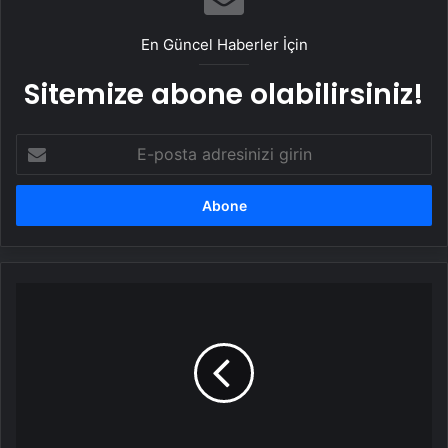
En Güncel Haberler İçin
Sitemize abone olabilirsiniz!
E-
posta
adresinizi
girin
Rusya,
Paskalya
ateşkesini
uzatmayacak