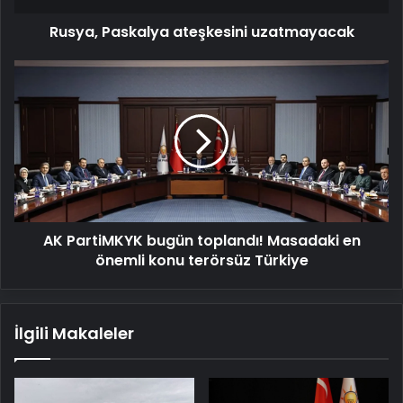
Rusya, Paskalya ateşkesini uzatmayacak
AK
PartiMKYK
bugün
toplandı!
Masadaki
en
önemli
konu
terörsüz
AK PartiMKYK bugün toplandı! Masadaki en
Türkiye
önemli konu terörsüz Türkiye
İlgili Makaleler