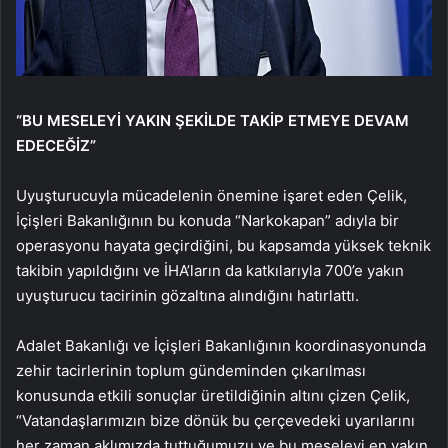
“BU MESELEYİ YAKIN ŞEKİLDE TAKİP ETMEYE DEVAM
EDECEĞİZ”
Uyuşturucuyla mücadelenin önemine işaret eden Çelik,
İçişleri Bakanlığının bu konuda “Narkokapan” adıyla bir
operasyonu hayata geçirdiğini, bu kapsamda yüksek teknik
takibin yapıldığını ve İHA’ların da katkılarıyla 700’e yakın
uyuşturucu tacirinin gözaltına alındığını hatırlattı.
Adalet Bakanlığı ve İçişleri Bakanlığının koordinasyonunda
zehir tacirlerinin toplum gündeminden çıkarılması
konusunda etkili sonuçlar üretildiğinin altını çizen Çelik,
“Vatandaşlarımızın bize dönük bu çerçevedeki uyarılarını
her zaman aklımızda tuttuğumuzu ve bu meseleyi en yakın