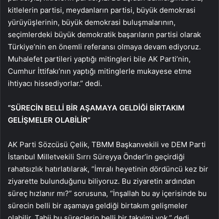
kitlelerin partisi, meydanların partisi, büyük demokrasi
yürüyüşlerinin, büyük demokrasi buluşmalarının,
seçimlerdeki büyük demokratik başarıların partisi olarak
Türkiye’nin en önemli referansı olmaya devam ediyoruz.
Muhalefet partileri yaptığı mitingleri bile AK Parti’nin,
Cumhur İttifakı’nın yaptığı mitinglerle mukayese etme
ihtiyacı hissediyorlar.” dedi.
“SÜRECİN BELLİ BİR AŞAMAYA GELDİĞİ BİRTAKIM
GELİŞMELER OLABİLİR”
AK Parti Sözcüsü Çelik, TBMM Başkanvekili ve DEM Parti
İstanbul Milletvekili Sırrı Süreyya Önder’in geçirdiği
rahatsızlık hatırlatılarak, “İmralı heyetinin dördüncü kez bir
ziyarette bulunduğunu biliyoruz. Bu ziyaretin ardından
süreç hızlanır mı?” sorusuna, “İnşallah bu ay içerisinde bu
sürecin belli bir aşamaya geldiği birtakım gelişmeler
olabilir. Tabii bu süreçlerin belli bir takvimi yok.” dedi.