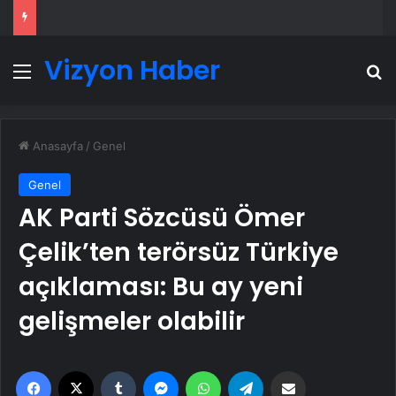
Vizyon Haber
Menü
A
Anasayfa
/
Genel
Genel
AK Parti Sözcüsü Ömer
Çelik’ten terörsüz Türkiye
açıklaması: Bu ay yeni
gelişmeler olabilir
Facebook
X
Tumblr
Messenger
WhatsApp
Telegram
Email'den paylaş