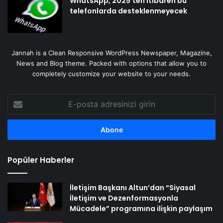
WhatsApp, 2025’ten itibaren bu
telefonlarda desteklenmeyecek
Jannah is a Clean Responsive WordPress Newspaper, Magazine,
News and Blog theme. Packed with options that allow you to
completely customize your website to your needs.
E-
posta
adresinizi
girin
Popüler Haberler
İletişim Başkanı Altun’dan “Siyasal
İletişim ve Dezenformasyonla
Mücadele” programına ilişkin paylaşım