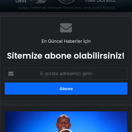
En Güncel Haberler İçin
Sitemize abone olabilirsiniz!
E-
posta
adresinizi
girin
Anderson
Talisca'dan
ilk