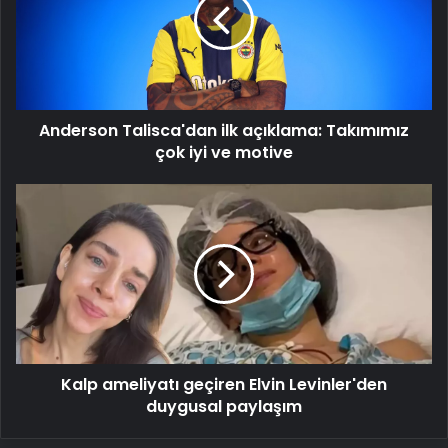
açıklama:
Takımımız
çok
iyi
ve
motive
Anderson Talisca'dan ilk açıklama: Takımımız
çok iyi ve motive
Kalp
ameliyatı
geçiren
Elvin
Levinler'den
duygusal
paylaşım
Kalp ameliyatı geçiren Elvin Levinler'den
duygusal paylaşım