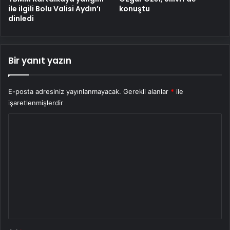
ile ilgili Bolu Valisi Aydın’ı
konuştu
dinledi
Bir yanıt yazın
E-posta adresiniz yayınlanmayacak.
Gerekli alanlar
*
ile
işaretlenmişlerdir
Y
o
r
u
m
*