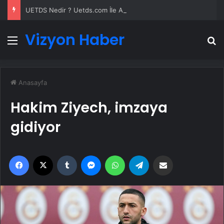
UETDS Nedir ? Uetds.com İle Akıllı Dijital Taşımacılık Yazılımı
Vizyon Haber
Menü
A
Anasayfa
Hakim Ziyech, imzaya
gidiyor
Facebook
X
Tumblr
Messenger
WhatsApp
Telegram
Email'den paylaş