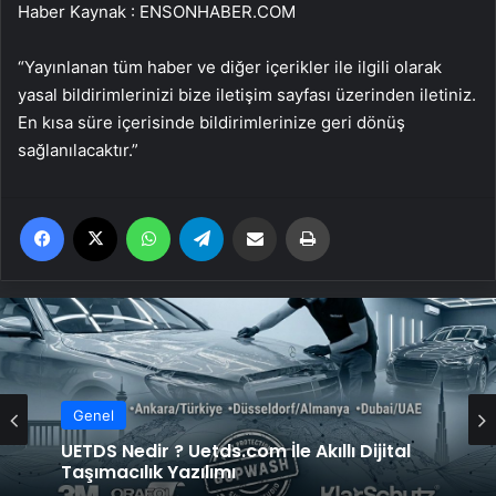
Haber Kaynak : ENSONHABER.COM
“Yayınlanan tüm haber ve diğer içerikler ile ilgili olarak
yasal bildirimlerinizi bize iletişim sayfası üzerinden iletiniz.
En kısa süre içerisinde bildirimlerinize geri dönüş
sağlanılacaktır.”
Facebook
X
WhatsApp
Telegram
Email'den paylaş
Yaz
Genel
UETDS Nedir ? Uetds.com İle Akıllı Dijital
Taşımacılık Yazılımı