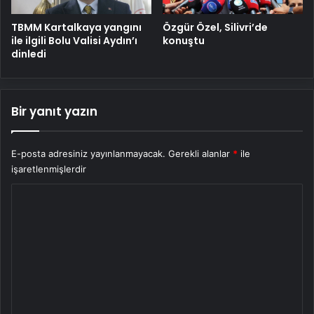
TBMM Kartalkaya yangını
Özgür Özel, Silivri’de
ile ilgili Bolu Valisi Aydın’ı
konuştu
dinledi
Bir yanıt yazın
E-posta adresiniz yayınlanmayacak.
Gerekli alanlar
*
ile
işaretlenmişlerdir
Y
o
r
u
m
*