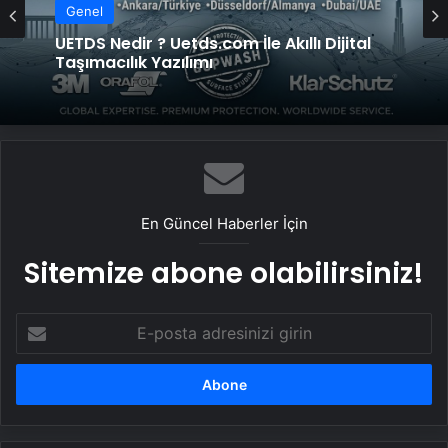
Genel
UETDS Nedir ? Uetds.com İle Akıllı Dijital
Taşımacılık Yazılımı
En Güncel Haberler İçin
Sitemize abone olabilirsiniz!
E-
posta
adresinizi
girin