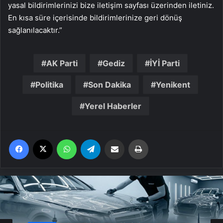
yasal bildirimlerinizi bize iletişim sayfası üzerinden iletiniz.
En kısa süre içerisinde bildirimlerinize geri dönüş
sağlanılacaktır.”
AK Parti
Gediz
İYİ Parti
Politika
Son Dakika
Yenikent
Yerel Haberler
Facebook
X
WhatsApp
Telegram
Email'den paylaş
Yaz