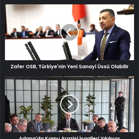
Zafer
OSB,
Türkiye'nin
Yeni
Sanayi
Üssü
Olabilir
Zafer OSB, Türkiye'nin Yeni Sanayi Üssü Olabilir
Adana'da
Kamu
Arazisi
İşgalleri
Yıkılıyor
Adana'da Kamu Arazisi İşgalleri Yıkılıyor