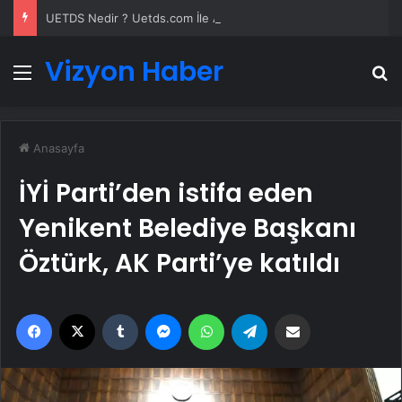
UETDS Nedir ? Uetds.com İle Akıllı Dijital Taşımacılık Yazılımı
Vizyon Haber
Menü
A
Anasayfa
İYİ Parti’den istifa eden
Yenikent Belediye Başkanı
Öztürk, AK Parti’ye katıldı
Facebook
X
Tumblr
Messenger
WhatsApp
Telegram
Email'den paylaş