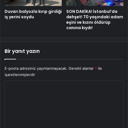
Duvarı balyozla kırıp girdiği
SON DAKİKA! İstanbul’da
iş yerini soydu
dehşet! 70 yaşındaki adam
eşini ve kızını öldürüp
canına kıydı!
Bir yanıt yazın
E-posta adresiniz yayınlanmayacak.
Gerekli alanlar
*
ile
işaretlenmişlerdir
Y
o
r
u
m
*