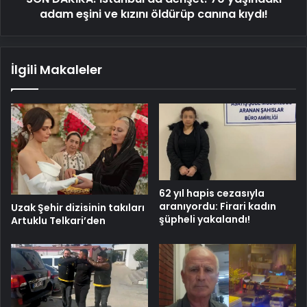
öldürüp
adam eşini ve kızını öldürüp canına kıydı!
canına
kıydı!
İlgili Makaleler
62 yıl hapis cezasıyla
aranıyordu: Firari kadın
Uzak Şehir dizisinin takıları
şüpheli yakalandı!
Artuklu Telkari’den