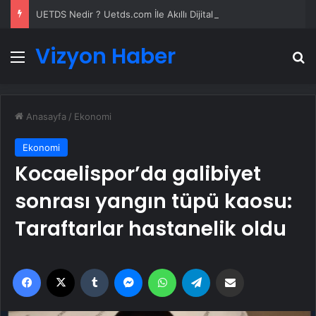
UETDS Nedir ? Uetds.com İle Akıllı Dijital Taşımacılık Yazılımı
Vizyon Haber
Menü
A
Anasayfa
/
Ekonomi
Ekonomi
Kocaelispor’da galibiyet
sonrası yangın tüpü kaosu:
Taraftarlar hastanelik oldu
Facebook
X
Tumblr
Messenger
WhatsApp
Telegram
Email'den paylaş