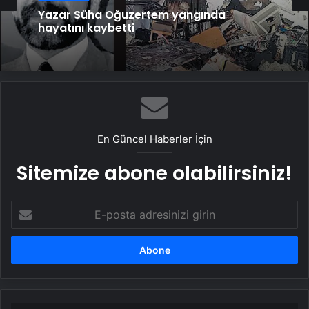
Ekonomi
Yazar Süha Oğuzertem yangında
hayatını kaybetti
İsrail’in şiddeti ‘Yerleşimciler’le belgelendi
En Güncel Haberler İçin
Sitemize abone olabilirsiniz!
E-
posta
adresinizi
girin