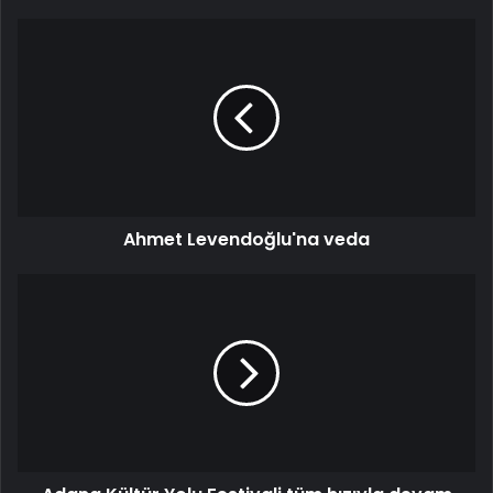
Ahmet
Levendoğlu'na
veda
Ahmet Levendoğlu'na veda
Adana
Kültür
Yolu
Festivali
tüm
hızıyla
devam
ediyor