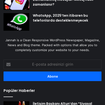
zamanlanır?
WhatsApp, 2025’ten itibaren bu
telefonlarda desteklenmeyecek
Jannah is a Clean Responsive WordPress Newspaper, Magazine,
News and Blog theme. Packed with options that allow you to
completely customize your website to your needs.
E-
posta
adresinizi
girin
Popüler Haberler
İletişim Başkanı Altun’dan “Siyasal