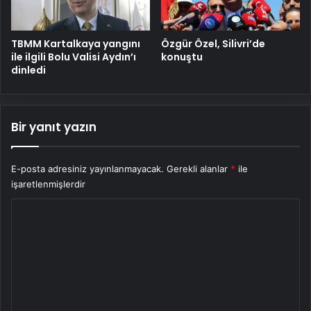
TBMM Kartalkaya yangını
Özgür Özel, Silivri’de
ile ilgili Bolu Valisi Aydın’ı
konuştu
dinledi
Bir yanıt yazın
E-posta adresiniz yayınlanmayacak.
Gerekli alanlar
*
ile
işaretlenmişlerdir
Y
o
r
u
m