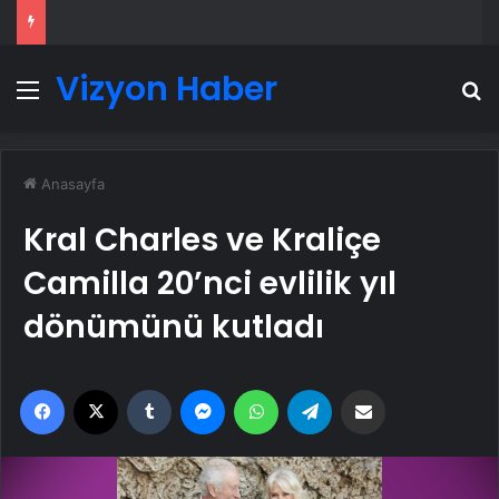
Vizyon Haber
Menü
A
Anasayfa
Kral Charles ve Kraliçe
Camilla 20’nci evlilik yıl
dönümünü kutladı
Facebook
X
Tumblr
Messenger
WhatsApp
Telegram
Email'den paylaş