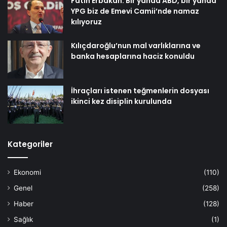
Fatih Erbakan: Bir yanda ABD, bir yanda
YPG biz de Emevi Camii’nde namaz
kılıyoruz
Kılıçdaroğlu’nun mal varlıklarına ve
banka hesaplarına haciz konuldu
İhraçları istenen teğmenlerin dosyası
ikinci kez disiplin kurulunda
Kategoriler
Ekonomi
(110)
Genel
(258)
Haber
(128)
Sağlık
(1)