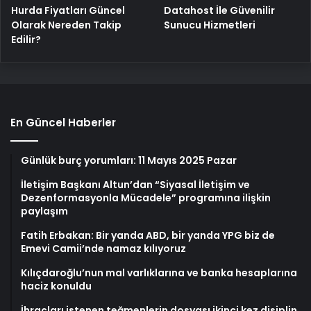
Hurda Fiyatları Güncel
Datahost İle Güvenilir
Olarak Nereden Takip
Sunucu Hizmetleri
Edilir?
En Güncel Haberler
Günlük burç yorumları: 11 Mayıs 2025 Pazar
İletişim Başkanı Altun’dan “Siyasal İletişim ve
Dezenformasyonla Mücadele” programına ilişkin
paylaşım
Fatih Erbakan: Bir yanda ABD, bir yanda YPG biz de
Emevi Camii’nde namaz kılıyoruz
Kılıçdaroğlu’nun mal varlıklarına ve banka hesaplarına
haciz konuldu
İhraçları istenen teğmenlerin dosyası ikinci kez disiplin