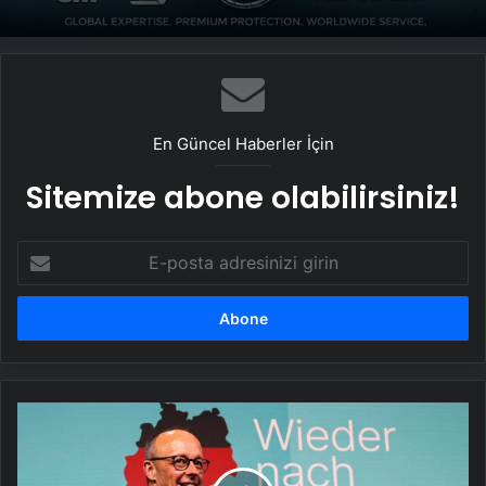
En Güncel Haberler İçin
Sitemize abone olabilirsiniz!
E-
posta
adresinizi
girin
Almanya
Başbakanı
Merz:
Türkiye