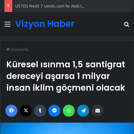
UETDS Nedir ? Uetds.com İle Akıllı Dijital Taşımacılık Yazılımı
Vizyon Haber
Menü
A
Anasayfa
Küresel ısınma 1,5 santigrat
dereceyi aşarsa 1 milyar
insan iklim göçmeni olacak
Facebook
X
Tumblr
Messenger
WhatsApp
Telegram
Email'den paylaş