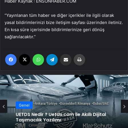
Haber Kaynak : ENSONHABER.COM
“Yayınlanan tüm haber ve diğer içerikler ile ilgili olarak
yasal bildirimlerinizi bize iletişim sayfası üzerinden iletiniz.
En kısa süre içerisinde bildirimlerinize geri dönüş
sağlanılacaktır.”
Facebook
X
WhatsApp
Telegram
Email'den paylaş
Yaz
Genel
UETDS Nedir ? Uetds.com İle Akıllı Dijital
Taşımacılık Yazılımı