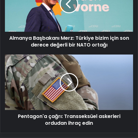
bizim
için
son
derece
değerli
Almanya Başbakanı Merz: Türkiye bizim için son
bir
NATO
derece değerli bir NATO ortağı
ortağı
Pentagon'a
çağrı:
Transseksüel
askerleri
ordudan
ihraç
edin
Pentagon'a çağrı: Transseksüel askerleri
ordudan ihraç edin