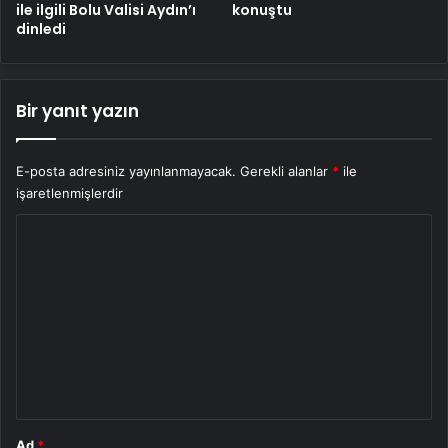
ile ilgili Bolu Valisi Aydın’ı
konuştu
dinledi
Bir yanıt yazın
E-posta adresiniz yayınlanmayacak.
Gerekli alanlar
*
ile
işaretlenmişlerdir
Y
o
r
u
m
*
Ad
*