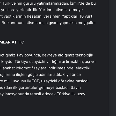
ar Türkiye’nin gururu yatırımlarımızdan. İzmir’de de bu
rtlara yerleştirdik. Yurtları istismar etmeye
t yaptıklarının hesabını versinler. Yaptıkları 10 yurt
 Bu konunun istismarını, algısını yapmakla meşguller
MLAR ATTIK”
çtiğimiz 1 ay boyunca, devreye aldığımız teknolojik
 koydu. Türkiye uzaydaki varlığını artırmaktan, aşı ve
kli anahat lokomotif raylara indirilmesinde, elektrikli
lerine ilişkin güçlü adımlar attık. 6 yıl önce
i ve milli uydusu İMECE, uzaydaki görevine başladı.
zdan ilk görüntüler gelmeye başladı. Sayın
y istasyonunda temsil edecek Türkiye ilk uzay