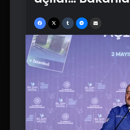
Facebook
X
Tumblr
Messenger
Email'den paylaş