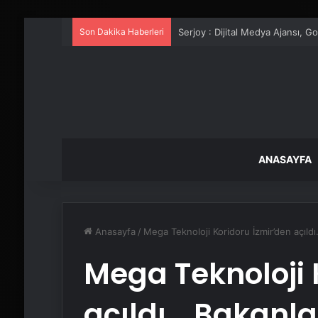
Son Dakika Haberleri
UETDS Nedir ? Uetds.com İle Akıll
ANASAYFA
Anasayfa
/
Mega Teknoloji Koridoru İzmir’den açıld
Mega Teknoloji 
açıldı… Bakanla