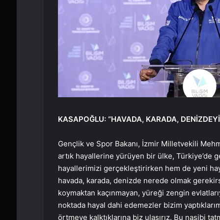
KASAPOĞLU: “HAVADA, KARADA, DENİZDEYİ
Gençlik ve Spor Bakanı, İzmir Milletvekili Meh
artık hayallerine yürüyen bir ülke, Türkiye’de
hayallerimizi gerçekleştirirken hem de yeni h
havada, karada, denizde nerede olmak gerekirse
koymaktan kaçınmayan, yüreği zengin evlatları
noktada hayal dahi edemezler bizim yaptıklarım
örtmeye kalktıklarına biz ulaşırız. Bu nasibi tatm