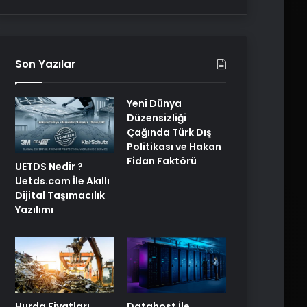
Son Yazılar
Yeni Dünya
Düzensizliği
Çağında Türk Dış
Politikası ve Hakan
Fidan Faktörü
UETDS Nedir ?
Uetds.com İle Akıllı
Dijital Taşımacılık
Yazılımı
Hurda Fiyatları
Datahost İle