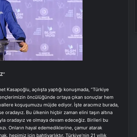
Z”
met Kasapoğlu, açılışta yaptığı konuşmada, “Türkiye
 gençlerimizin öncülüğünde ortaya çıkan sonuçlar hem
ayallere koşuşumuzu müjde ediyor. İşte aracımız burada,
 oradayız. Bu ülkenin hiçbir zaman elini taşın altına
yla oradayız ve olmaya devam edeceğiz. Birileri bu
ızı. Onların hayal edemediklerine, çamur atarak
ak, hepimiz için bahtiyarlıktır. Türkiye’nin 21 yıllık