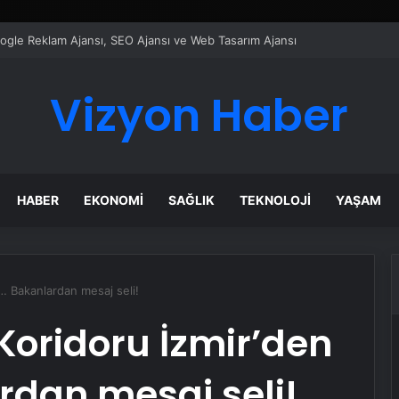
ı Dijital Taşımacılık Yazılımı
Vizyon Haber
HABER
EKONOMI
SAĞLIK
TEKNOLOJI
YAŞAM
ı… Bakanlardan mesaj seli!
Koridoru İzmir’den
rdan mesaj seli!