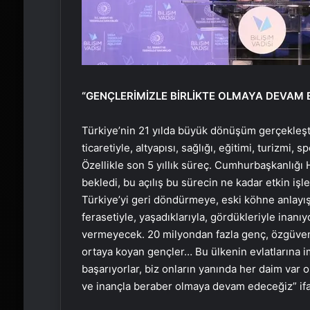
“GENÇLERİMİZLE BİRLİKTE OLMAYA DEVAM 
Türkiye’nin 21 yılda büyük dönüşüm gerçekleşti
ticaretiyle, altyapısı, sağlığı, eğitimi, turizmi,
Özellikle son 5 yıllık süreç. Cumhurbaşkanlığı
bekledi, bu açılış bu sürecin ne kadar etkin işl
Türkiye’yi geri döndürmeye, eski köhne anlayı
ferasetiyle, yaşadıklarıyla, gördükleriyle inanı
vermeyecek. 20 milyondan fazla genç, özgüven s
ortaya koyan gençler… Bu ülkenin evlatlarına 
başarıyorlar, biz onların yanında her daim var 
ve inançla beraber olmaya devam edeceğiz” ifad