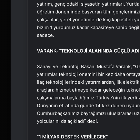
yatırım, genç odaklı siyasetin yatırımları. Yurtl
öğretim döneminde başvuran tüm gençlerimizi yu
çalışanlar, yerel yönetimlerde kaç kapasiteli yur
bizim 1 yurdumuz kadar kapasiteye sahip değil.
sadece.
VARANK: “TEKNOLOJİ ALANINDA GÜÇLÜ ADI
Sanayi ve Teknoloji Bakanı Mustafa Varank, “Ge
yatırımlar teknoloji önemini bir kez daha ortaya
ilaç teknolojilerindeki yatırımlardan, ilk elektri
araçlara hizmet etmeye kadar geleceğin teknoloji
çalışmalarına başladığımız Türkiye’nin ilk yerl
Dünyanın etrafında günde 14 kez dönen uydumu
Cumhurbaşkanımız bayrağımızı uluslararası uza
yolcularını da açıkladı” dedi.
“1 MİLYAR DESTEK VERİLECEK”