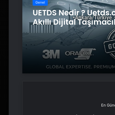
Genel
UETDS Nedir ? Uetds.
Akıllı Dijital Taşımacı
Yazılımı
En Günc