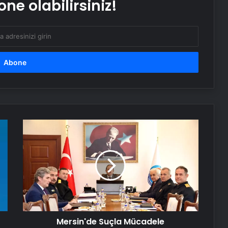
ne olabilirsiniz!
Bozulmuş meze, et ve et ürünleri
kullanan restoran mühürlendi
Dışişleri Sözcüsü Keçeli: Kıbrıs Özel
Temsilcisi kararı AB’nin iç meselesi
Dumandan zehirlenen karı-koca ölü
bulundu
Mersin'de
Suçla
Mücadele
Emekli Tümgeneral Büyükışık’ın
oğlunun ölümünde 7 yıl sonra dava
Operasyonları
açıldı!
Serjoy : Dijital Medya Ajansı, Google
Reklam Ajansı, SEO Ajansı ve Web
Tasarım Ajansı
Mersin'de Suçla Mücadele