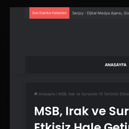
Son Dakika Haberleri
UETDS Nedir ? Uetds.com İle Akıll
ANASAYFA
Anasayfa
/
MSB, Irak ve Suriye’de 15 Teröristi Etkis
MSB, Irak ve Sur
Etkisiz Hale Geti