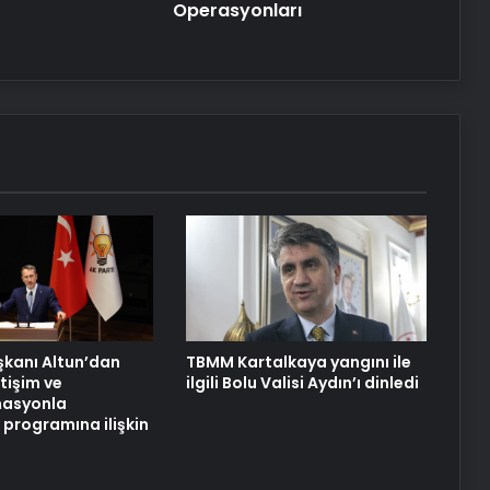
Operasyonları
UETDS Nedir ? Uetds.com İle Akıllı
Dijital Taşımacılık Yazılımı
Yeni Dünya Düzensizliği Çağında
Türk Dış Politikası ve Hakan Fidan
Faktörü
Hurda Fiyatları Güncel Olarak
Nereden Takip Edilir?
Datahost İle Güvenilir Sunucu
Hizmetleri
aşkanı Altun’dan
TBMM Kartalkaya yangını ile
etişim ve
ilgili Bolu Valisi Aydın’ı dinledi
asyonla
programına ilişkin