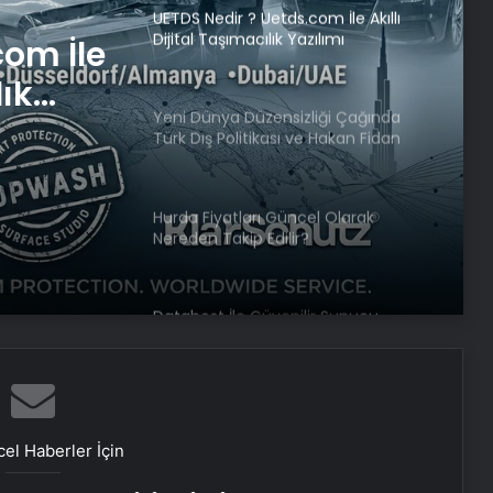
UETDS Nedir ? Uetds.com İle Akıllı
Dijital Taşımacılık Yazılımı
com İle
lık
Yeni Dünya Düzensizliği Çağında
Türk Dış Politikası ve Hakan Fidan
Faktörü
Hurda Fiyatları Güncel Olarak
Nereden Takip Edilir?
Datahost İle Güvenilir Sunucu
Hizmetleri
Baba ve 3 oğlu aynı suçtan
tutuklandı
el Haberler İçin