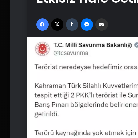
Facebook
X
Tumblr
Messenger
Email'den paylaş