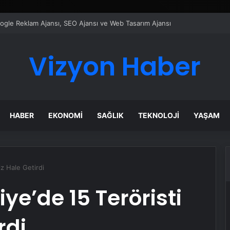
ı Dijital Taşımacılık Yazılımı
Vizyon Haber
HABER
EKONOMI
SAĞLIK
TEKNOLOJI
YAŞAM
iz Hale Getirdi
iye’de 15 Teröristi
rdi