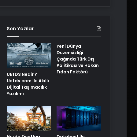
Son Yazılar
Yeni Dünya
Düzensizliği
Çağında Türk Dış
Politikası ve Hakan
Fidan Faktörü
UETDS Nedir ?
Uetds.com İle Akıllı
Dijital Taşımacılık
Yazılımı
Hurda Fiyatları
Datahost İle