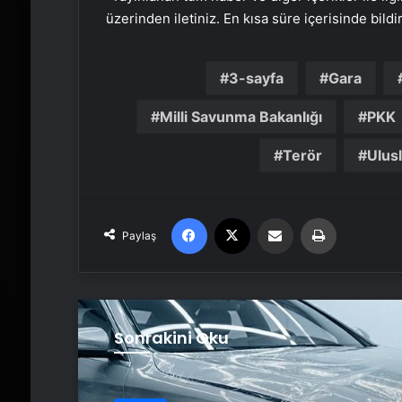
üzerinden iletiniz. En kısa süre içerisinde bildi
3-sayfa
Gara
Milli Savunma Bakanlığı
PKK
Terör
Ulusl
Facebook
X
Email'den paylaş
Yaz
Paylaş
Sonrakini Oku