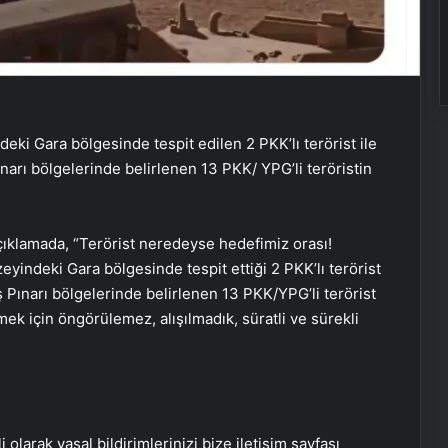
eki Gara bölgesinde tespit edilen 2 PKK’lı terörist ile
ınarı bölgelerinde belirlenen 13 PKK/ YPG’li teröristin
ıklamada, “Terörist neredeyse hedefimiz orası!
eyindeki Gara bölgesinde tespit ettiği 2 PKK’lı terörist
ş Pınarı bölgelerinde belirlenen 13 PKK/YPG’li terörist
mek için öngörülemez, alışılmadık, süratli ve sürekli
Baba ve 3 oğlu aynı suçtan
tutuklandı
i olarak yasal bildirimlerinizi bize iletişim sayfası