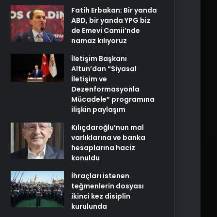
Fatih Erbakan: Bir yanda
ABD, bir yanda YPG biz
de Emevi Camii’nde
namaz kılıyoruz
İletişim Başkanı
Altun’dan “Siyasal
İletişim ve
Dezenformasyonla
Mücadele” programına
ilişkin paylaşım
Kılıçdaroğlu’nun mal
varlıklarına ve banka
hesaplarına haciz
konuldu
İhraçları istenen
teğmenlerin dosyası
ikinci kez disiplin
kurulunda