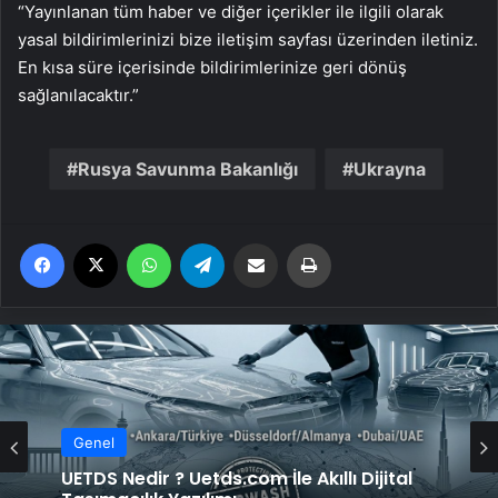
“Yayınlanan tüm haber ve diğer içerikler ile ilgili olarak
yasal bildirimlerinizi bize iletişim sayfası üzerinden iletiniz.
En kısa süre içerisinde bildirimlerinize geri dönüş
sağlanılacaktır.”
Rusya Savunma Bakanlığı
Ukrayna
Facebook
X
WhatsApp
Telegram
Email'den paylaş
Yaz
Genel
UETDS Nedir ? Uetds.com İle Akıllı Dijital