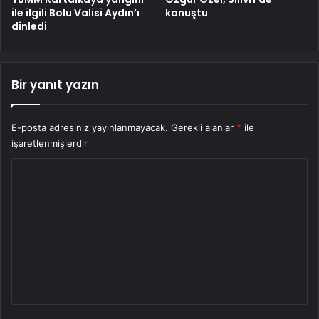
ile ilgili Bolu Valisi Aydın’ı
konuştu
dinledi
Bir yanıt yazın
E-posta adresiniz yayınlanmayacak.
Gerekli alanlar
*
ile
işaretlenmişlerdir
Y
o
r
u
m
*