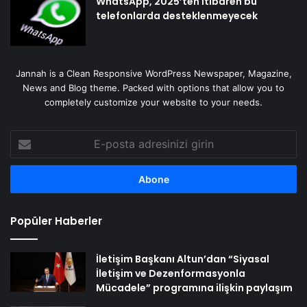
WhatsApp, 2025’ten itibaren bu
telefonlarda desteklenmeyecek
Jannah is a Clean Responsive WordPress Newspaper, Magazine,
News and Blog theme. Packed with options that allow you to
completely customize your website to your needs.
E-
posta
adresinizi
girin
Popüler Haberler
İletişim Başkanı Altun’dan “Siyasal
İletişim ve Dezenformasyonla
Mücadele” programına ilişkin paylaşım