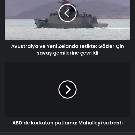
Yeni
Zelanda
tetikte:
Gözler
Çin
savaş
gemilerine
Avustralya ve Yeni Zelanda tetikte: Gözler Çin
çevrildi
savaş gemilerine çevrildi
ABD’de
korkutan
patlama:
Mahalleyi
su
bastı
ABD’de korkutan patlama: Mahalleyi su bastı