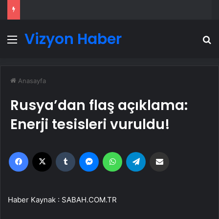
Vizyon Haber
Menü
A
Anasayfa
Rusya’dan flaş açıklama:
Enerji tesisleri vuruldu!
Facebook
X
Tumblr
Messenger
WhatsApp
Telegram
Email'den paylaş
Haber Kaynak : SABAH.COM.TR