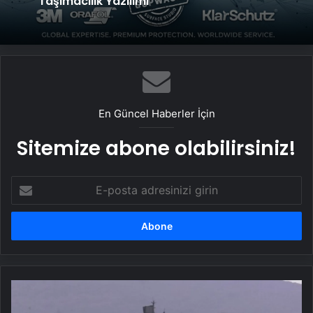
Taşımacılık Yazılımı
En Güncel Haberler İçin
Sitemize abone olabilirsiniz!
E-
posta
adresinizi
girin
Avustralya
ve