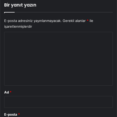
Bir yanıt yazın
E-posta adresiniz yayınlanmayacak.
Gerekli alanlar
*
ile
işaretlenmişlerdir
Y
o
r
u
m
*
Ad
*
E-posta
*