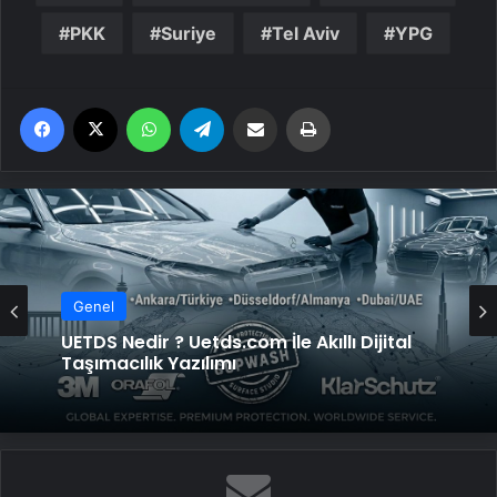
PKK
Suriye
Tel Aviv
YPG
Facebook
X
WhatsApp
Telegram
Email'den paylaş
Yaz
Genel
Genel
UETDS Nedir ? Uetds.com İle Akıllı Dijital
Taşımacılık Yazılımı
Yeni Dünya Düzensizliği Çağında Türk Dış