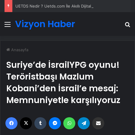
UETDS Nedir ? Uetds.com İle Akıllı Dijital Taşımacılık Yazılımı
Vizyon Haber
Menü
A
Anasayfa
Suriye’de İsrailYPG oyunu!
Teröristbaşı Mazlum
Kobani’den İsrail’e mesaj:
Memnuniyetle karşılıyoruz
Facebook
X
Tumblr
Messenger
WhatsApp
Telegram
Email'den paylaş