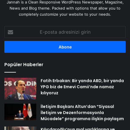
Jannah is a Clean Responsive WordPress Newspaper, Magazine,
News and Blog theme. Packed with options that allow you to
completely customize your website to your needs.
E-
posta
adresinizi
girin
Popüler Haberler
Fatih Erbakan: Bir yanda ABD, bir yanda
YPG biz de Emevi Camii’nde namaz
kılıyoruz
İletişim Başkanı Altun’dan “Siyasal
İletişim ve Dezenformasyonla
Mücadele” programına ilişkin paylaşım
Kılıçdaroğlu’nun mal varlıklarına ve