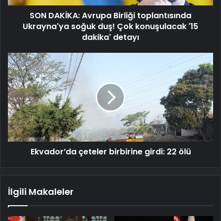
Çok
SON DAKİKA: Avrupa Birliği toplantısında
konuşulacak
'15
Ukrayna'ya soğuk duş! Çok konuşulacak '15
dakika'
dakika' detayı
detayı
Ekvador’da
çeteler
birbirine
girdi:
22
ölü
Ekvador’da çeteler birbirine girdi: 22 ölü
İlgili Makaleler