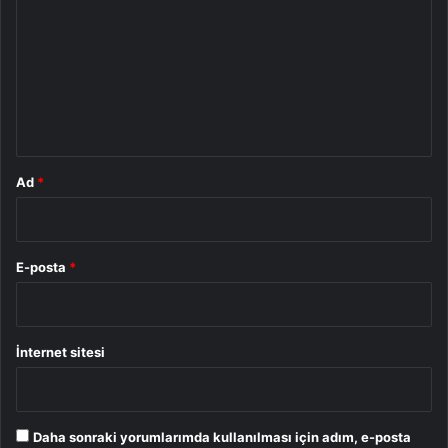
r
u
m
*
Ad
*
E-posta
*
İnternet sitesi
Daha sonraki yorumlarımda kullanılması için adım, e-posta