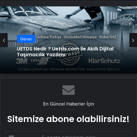
Genel
UETDS Nedir ? Uetds.com İle Akıllı Dijital
Taşımacılık Yazılımı
En Güncel Haberler İçin
Sitemize abone olabilirsiniz!
E-