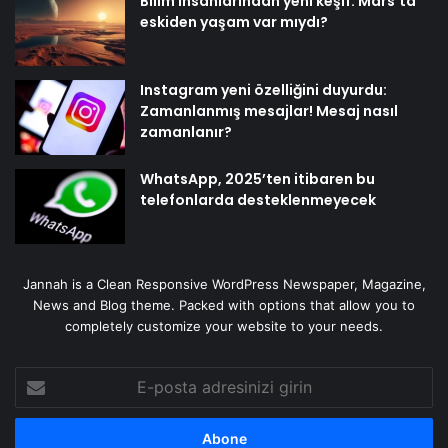
Bilim insanlarından yeni keşif: Mars’ta
eskiden yaşam var mıydı?
Instagram yeni özelliğini duyurdu:
Zamanlanmış mesajlar! Mesaj nasıl
zamanlanır?
WhatsApp, 2025’ten itibaren bu
telefonlarda desteklenmeyecek
Jannah is a Clean Responsive WordPress Newspaper, Magazine,
News and Blog theme. Packed with options that allow you to
completely customize your website to your needs.
E-
posta
adresinizi
girin