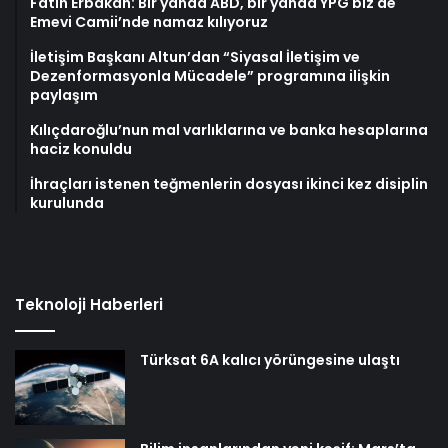
Fatih Erbakan: Bir yanda ABD, bir yanda YPG biz de
Emevi Camii’nde namaz kılıyoruz
İletişim Başkanı Altun’dan “Siyasal İletişim ve
Dezenformasyonla Mücadele” programına ilişkin
paylaşım
Kılıçdaroğlu’nun mal varlıklarına ve banka hesaplarına
haciz konuldu
İhraçları istenen teğmenlerin dosyası ikinci kez disiplin
kurulunda
Teknoloji Haberleri
Türksat 6A kalıcı yörüngesine ulaştı