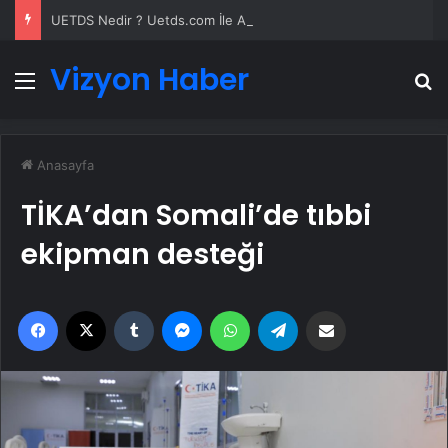
UETDS Nedir ? Uetds.com İle Akıllı Dijital Taşımacılık Yazılımı
Vizyon Haber
Menü
A
Anasayfa
TİKA’dan Somali’de tıbbi
ekipman desteği
Facebook
X
Tumblr
Messenger
WhatsApp
Telegram
Email'den paylaş