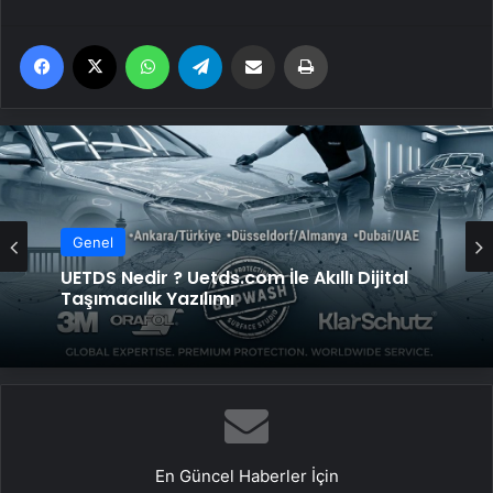
Facebook
X
WhatsApp
Telegram
Email'den paylaş
Yaz
Genel
UETDS Nedir ? Uetds.com İle Akıllı Dijital
Taşımacılık Yazılımı
En Güncel Haberler İçin