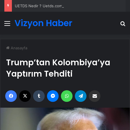
UETDS Nedir ? Uetds.com İle Akıllı Dijital Taşımacılık Yazılımı
Vizyon Haber
Menü
A
Anasayfa
Trump’tan Kolombiya’ya
Yaptırım Tehditi
Facebook
X
Tumblr
Messenger
WhatsApp
Telegram
Email'den paylaş