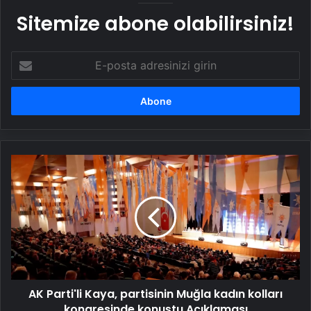
Sitemize abone olabilirsiniz!
E-
posta
adresinizi
girin
AK
Parti'li
Kaya,
partisinin
Muğla
kadın
kolları
kongresinde
konuştu
AK Parti'li Kaya, partisinin Muğla kadın kolları
Açıklaması
kongresinde konuştu Açıklaması