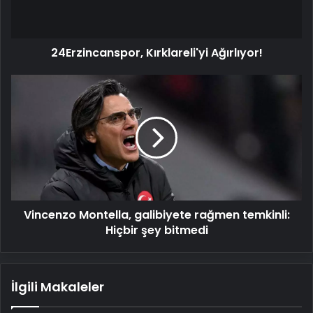
24Erzincanspor, Kırklareli'yi Ağırlıyor!
Vincenzo
Montella,
galibiyete
rağmen
temkinli:
Hiçbir
şey
bitmedi
Vincenzo Montella, galibiyete rağmen temkinli:
Hiçbir şey bitmedi
İlgili Makaleler