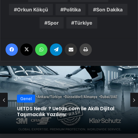
Orkun Kökçü
Politika
Son Dakika
Spor
Türkiye
Facebook
X
WhatsApp
Telegram
Email'den paylaş
Yaz
Genel
UETDS Nedir ? Uetds.com İle Akıllı Dijital
Taşımacılık Yazılımı