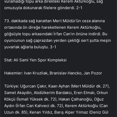
vuramadığı topu arka direkteki Kerem Aktürkoğlu, sağ
omuzuyla dokunarak filelere gönderdi. 2-1
73. dakikada sağ kanattan Mert Müldür’ün ceza alanına
ortasında ön direğe hareketlenen Kerem Aktürkoğlu,
göğsüyle topu arkasındaki İrfan Can’ın önüne indirdi. Bu
oyuncunun sağ çaprazdan yerden çektiği sert şutta meşin
yuvarlak ağlarla buluştu. 3-1
Stat: Ali Sami Yen Spor Kompleksi
Hakemler: Ivan Kruzliak, Branislav Hancko, Jan Pozor
Türkiye: Uğurcan Çakır, Kaan Ayhan (Mert Müldür dk. 27),
Samet Akaydin, Abdülkerim Bardakcı, Eren Elmalı, Orkun
Kökçü (İsmail Yüksek dk. 72), Hakan Çalhanoğlu, Oğuz
Aydın (İrfan Can Kahveci dk. 72), Kerem Aktürkoğlu (Can
Uzun dk. 85), Kenan Yıldız, Barış Alper Yılmaz (Deniz Gül