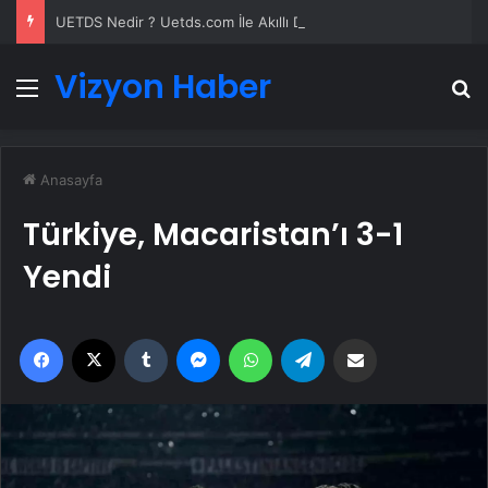
UETDS Nedir ? Uetds.com İle Akıllı Dijital Taşımacılık Yazılımı
Vizyon Haber
Menü
A
Anasayfa
Türkiye, Macaristan’ı 3-1
Yendi
Facebook
X
Tumblr
Messenger
WhatsApp
Telegram
Email'den paylaş