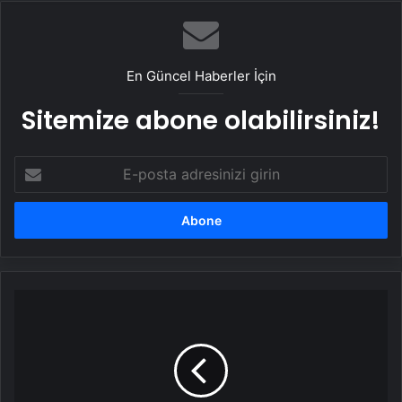
En Güncel Haberler İçin
Sitemize abone olabilirsiniz!
E-
posta
adresinizi
girin
24Erzincanspor,
Kırklareli'yi
Ağırlıyor!