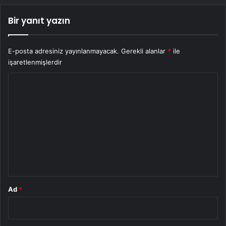
Bir yanıt yazın
E-posta adresiniz yayınlanmayacak.
Gerekli alanlar
*
ile
işaretlenmişlerdir
Y
o
r
u
m
*
Ad
*