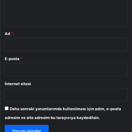
m
*
Ad
*
E-posta
*
İnternet sitesi
Daha sonraki yorumlarımda kullanılması için adım, e-posta
adresim ve site adresim bu tarayıcıya kaydedilsin.