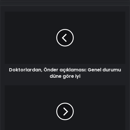
Doktorlardan,
Önder
açıklaması:
Genel
durumu
düne
göre
iyi
Doktorlardan, Önder açıklaması: Genel durumu
düne göre iyi
Türk
uydusu
milli
sistemlerle
fırlatılacak:
Ankara
meydan