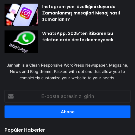
Instagram yeni özelliğini duyurdu:
Zamanlanmış mesajlar! Mesaj nasıl
zamanlanır?
WhatsApp, 2025’ten itibaren bu
telefonlarda desteklenmeyecek
Jannah is a Clean Responsive WordPress Newspaper, Magazine,
News and Blog theme. Packed with options that allow you to
completely customize your website to your needs.
E-
posta
adresinizi
girin
Popüler Haberler