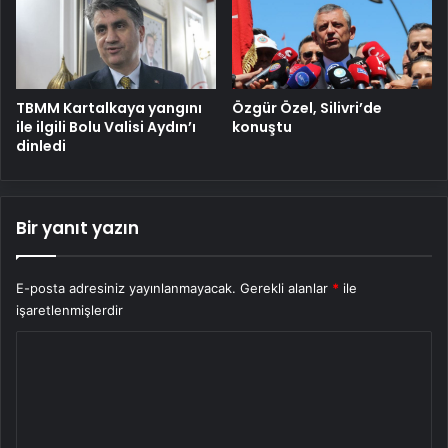
TBMM Kartalkaya yangını
Özgür Özel, Silivri’de
ile ilgili Bolu Valisi Aydın’ı
konuştu
dinledi
Bir yanıt yazın
E-posta adresiniz yayınlanmayacak.
Gerekli alanlar
*
ile
işaretlenmişlerdir
Y
o
r
u