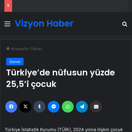
Vizyon Haber
Menü
A
Anasayfa
/
Genel
Genel
Türkiye’de nüfusun yüzde
25,5’i çocuk
Facebook
X
Tumblr
Messenger
WhatsApp
Telegram
Email'den paylaş
Türkiye İstatistik Kurumu (TÜİK), 2024 yılına ilişkin çocuk