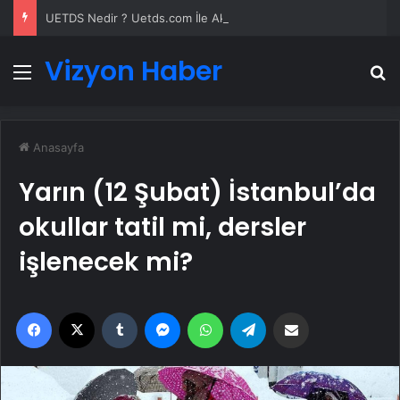
UETDS Nedir ? Uetds.com İle Akıllı Dijital Taşımacılık Yazılımı
Vizyon Haber
Menü
A
Anasayfa
Yarın (12 Şubat) İstanbul’da
okullar tatil mi, dersler
işlenecek mi?
Facebook
X
Tumblr
Messenger
WhatsApp
Telegram
Email'den paylaş