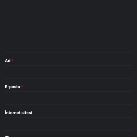
o
r
u
m
*
Ad
*
E-posta
*
İnternet sitesi