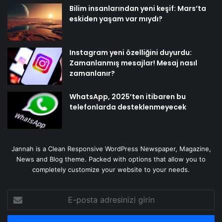
Bilim insanlarından yeni keşif: Mars’ta
eskiden yaşam var mıydı?
Instagram yeni özelliğini duyurdu:
Zamanlanmış mesajlar! Mesaj nasıl
zamanlanır?
WhatsApp, 2025’ten itibaren bu
telefonlarda desteklenmeyecek
Jannah is a Clean Responsive WordPress Newspaper, Magazine,
News and Blog theme. Packed with options that allow you to
completely customize your website to your needs.
E-
posta
adresinizi