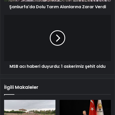
Şanlıurfa'da Dolu Tarım Alanlarına Zarar Verdi
MSB
acı
haberi
duyurdu:
1
askerimiz
şehit
oldu
MSB acı haberi duyurdu: 1 askerimiz şehit oldu
İlgili Makaleler