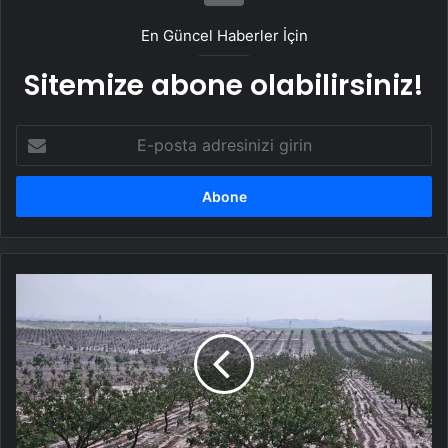
En Güncel Haberler İçin
Sitemize abone olabilirsiniz!
E-
posta
adresinizi
girin
Şanlıurfa'da
Dolu
Tarım
Alanlarına
Zarar
Verdi