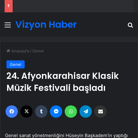
Vizyon Haber
Menü
A
Anasayfa
/
Genel
Genel
24. Afyonkarahisar Klasik
Müzik Festivali başladı
Facebook
X
Tumblr
Messenger
WhatsApp
Telegram
Email'den paylaş
Genel sanat yönetmenliğini Hüseyin Başkadem’in yaptığı