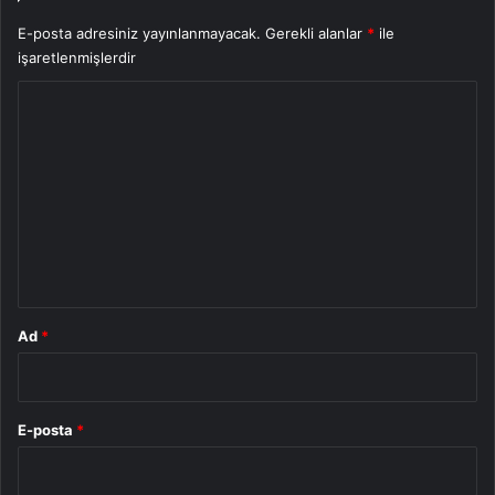
E-posta adresiniz yayınlanmayacak.
Gerekli alanlar
*
ile
işaretlenmişlerdir
Y
o
r
u
m
*
Ad
*
E-posta
*