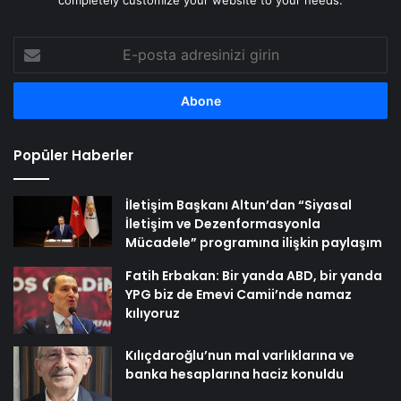
completely customize your website to your needs.
E-
posta
adresinizi
girin
Popüler Haberler
İletişim Başkanı Altun’dan “Siyasal
İletişim ve Dezenformasyonla
Mücadele” programına ilişkin paylaşım
Fatih Erbakan: Bir yanda ABD, bir yanda
YPG biz de Emevi Camii’nde namaz
kılıyoruz
Kılıçdaroğlu’nun mal varlıklarına ve
banka hesaplarına haciz konuldu