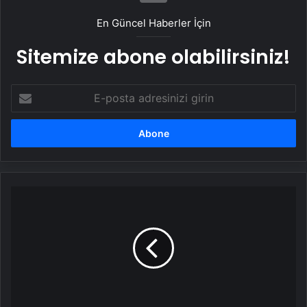
En Güncel Haberler İçin
Sitemize abone olabilirsiniz!
E-
posta
adresinizi
girin
Şanlıurfa'da
Dolu
Zarar
Tespiti