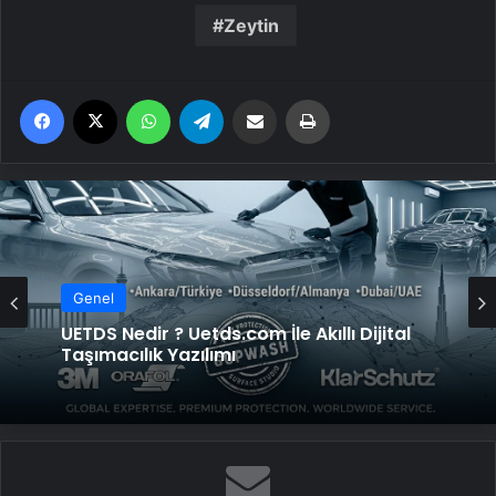
Zeytin
Facebook
X
WhatsApp
Telegram
Email'den paylaş
Yaz
Genel
UETDS Nedir ? Uetds.com İle Akıllı Dijital
Taşımacılık Yazılımı