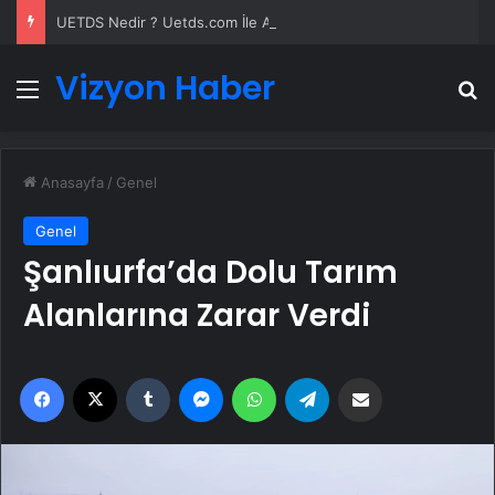
UETDS Nedir ? Uetds.com İle Akıllı Dijital Taşımacılık Yazılımı
Vizyon Haber
Menü
A
Anasayfa
/
Genel
Genel
Şanlıurfa’da Dolu Tarım
Alanlarına Zarar Verdi
Facebook
X
Tumblr
Messenger
WhatsApp
Telegram
Email'den paylaş