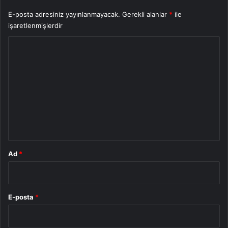
E-posta adresiniz yayınlanmayacak.
Gerekli alanlar
*
ile
işaretlenmişlerdir
Y
o
r
u
m
*
Ad
*
E-posta
*