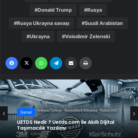
Donald Trump
Rusya
Rusya Ukrayna savaşı
Suudi Arabistan
Ukrayna
Volodimir Zelenski
Facebook
X
WhatsApp
Telegram
Email'den paylaş
Yaz
Genel
UETDS Nedir ? Uetds.com İle Akıllı Dijital
Taşımacılık Yazılımı