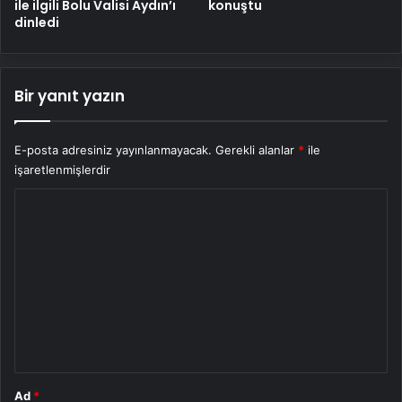
ile ilgili Bolu Valisi Aydın’ı
konuştu
dinledi
Bir yanıt yazın
E-posta adresiniz yayınlanmayacak.
Gerekli alanlar
*
ile
işaretlenmişlerdir
Y
o
r
u
m
*
Ad
*