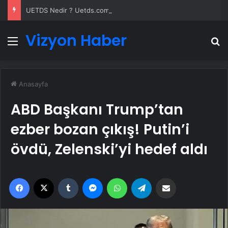
UETDS Nedir ? Uetds.com İle Akıllı Dijital Taşımacılık Yazılımı
Vizyon Haber
Menü
A
Anasayfa
ABD Başkanı Trump’tan
ezber bozan çıkış! Putin’i
övdü, Zelenski’yi hedef aldı
Facebook
X
Tumblr
Messenger
WhatsApp
Telegram
Email'den paylaş