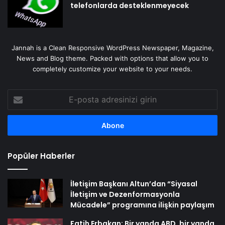
telefonlarda desteklenmeyecek
Jannah is a Clean Responsive WordPress Newspaper, Magazine,
News and Blog theme. Packed with options that allow you to
completely customize your website to your needs.
E-
posta
adresinizi
girin
Popüler Haberler
İletişim Başkanı Altun’dan “Siyasal
İletişim ve Dezenformasyonla
Mücadele” programına ilişkin paylaşım
Fatih Erbakan: Bir yanda ABD, bir yanda