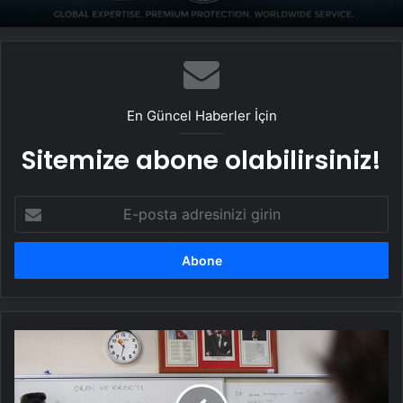
En Güncel Haberler İçin
Sitemize abone olabilirsiniz!
E-
posta
adresinizi
girin
Ek
ders
ücretlerine
düzenleme: