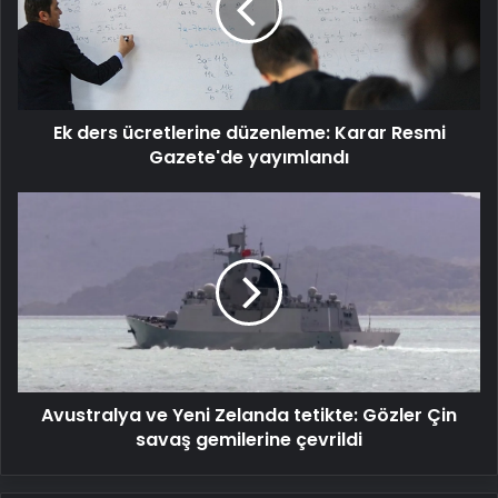
Karar
Resmi
Gazete'de
yayımlandı
Ek ders ücretlerine düzenleme: Karar Resmi
Gazete'de yayımlandı
Avustralya
ve
Yeni
Zelanda
tetikte:
Gözler
Çin
savaş
gemilerine
Avustralya ve Yeni Zelanda tetikte: Gözler Çin
çevrildi
savaş gemilerine çevrildi