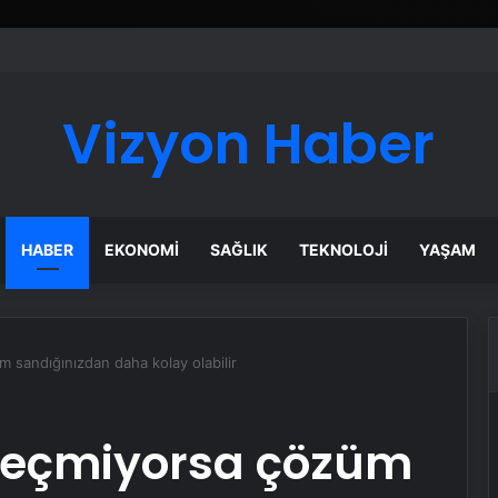
Vizyon Haber
HABER
EKONOMI
SAĞLIK
TEKNOLOJI
YAŞAM
üm sandığınızdan daha kolay olabilir
z geçmiyorsa çözüm