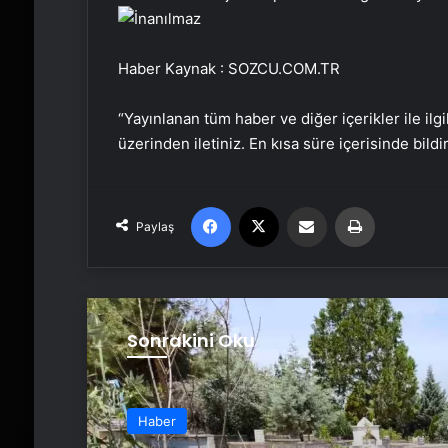
Haber Kaynak : SOZCU.COM.TR
“Yayınlanan tüm haber ve diğer içerikler ile ilgil
üzerinden iletiniz. En kısa süre içerisinde bildi
Facebook
X
Email'den paylaş
Yaz
Paylaş
Sonrakini Oku
Haber