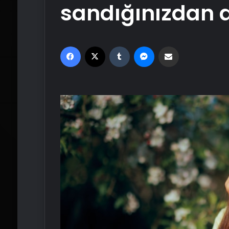
sandığınızdan d
Facebook
X
Tumblr
Messenger
Email'den paylaş