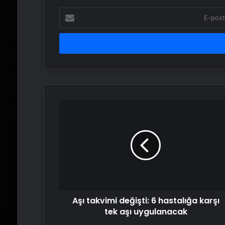
E-
posta
adresinizi
girin
Aşı
takvimi
değişti:
6
hastalığa
karşı
tek
aşı
uygulanacak
Aşı takvimi değişti: 6 hastalığa karşı
tek aşı uygulanacak