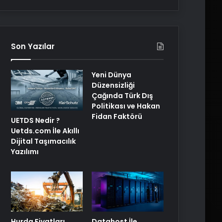
Son Yazılar
Yeni Dünya
Düzensizliği
Çağında Türk Dış
Politikası ve Hakan
Fidan Faktörü
UETDS Nedir ?
Uetds.com İle Akıllı
Dijital Taşımacılık
Yazılımı
Hurda Fiyatları
Datahost İle