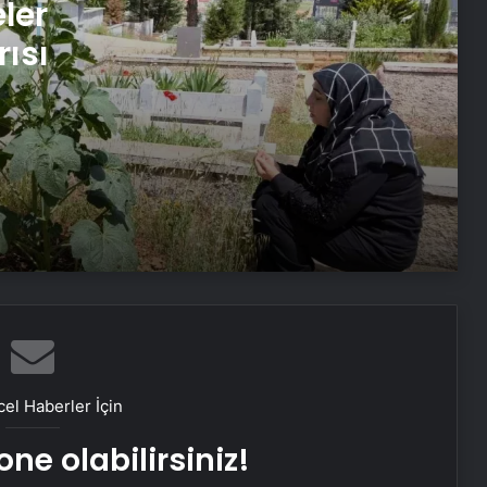
ler
Esenyurt’ta Anneler Günü Pikniği
ısı
Aliağa Petkimspor Galip Geldi
Esenyurt’ta Anneler Günü Şenliği:
Kadınlara Özel Piknik Etkinliği
Hakkari’de Kadın Girişimcilerin Mutlu
Günü
Beşiktaş’ta Anneler Günü Coşkusu
el Haberler İçin
Adana’da Dini Nikahta Şiddet
ne olabilirsiniz!