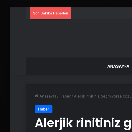
Son Dakika Haberleri
ANASAYFA
Anasayfa
/
Haber
/
Alerjik rinitiniz geçmiyorsa çöz
Haber
Alerjik rinitini