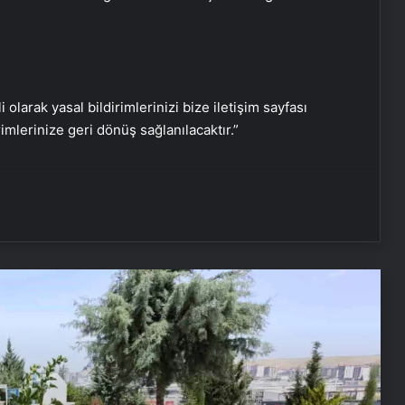
i olarak yasal bildirimlerinizi bize iletişim sayfası
Feray Şahin için Anneler Günü’nde
rimlerinize geri dönüş sağlanılacaktır.”
adalet çağrısı
Eşini Kaybeden Kadın Ekmek
Üreterek Hayata Tutundu
Anneler Halı Sahada Buluşuyor
109 Yaşındaki Annenin Kutlaması