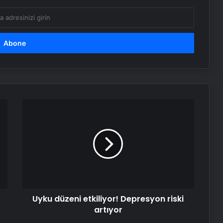
Uyku
düzeni
etkiliyor!
Depresyon
riski
artıyor
Uyku düzeni etkiliyor! Depresyon riski
artıyor