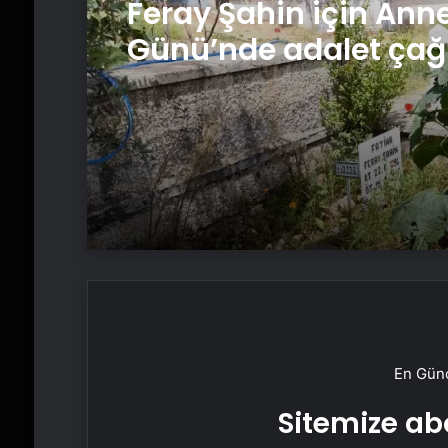
Feray Şahin için Anne
Günü’nde adalet çağr
En Günc
Sitemize abo