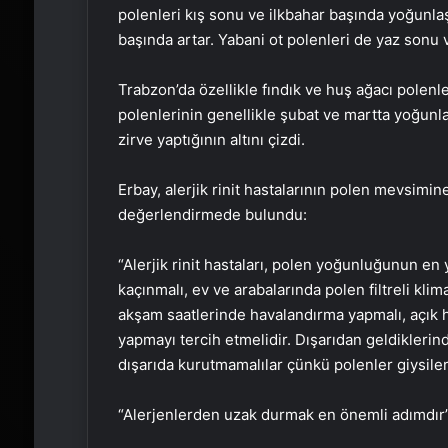
polenleri kış sonu ve ilkbahar başında yoğunlaşı
başında artar. Yabani ot polenleri de yaz sonu 
Trabzon’da özellikle fındık ve huş ağacı polenl
polenlerinin genellikle şubat ve martta yoğunla
zirve yaptığının altını çizdi.
Erbay, alerjik rinit hastalarının polen mevsimin
değerlendirmede bulundu:
“Alerjik rinit hastaları, polen yoğunluğunun e
kaçınmalı, ev ve arabalarında polen filtreli klim
akşam saatlerinde havalandırma yapmalı, açık ha
yapmayı tercih etmelidir. Dışarıdan geldiklerinde
dışarıda kurutmamalılar çünkü polenler giysilere
“Alerjenlerden uzak durmak en önemli adımdır