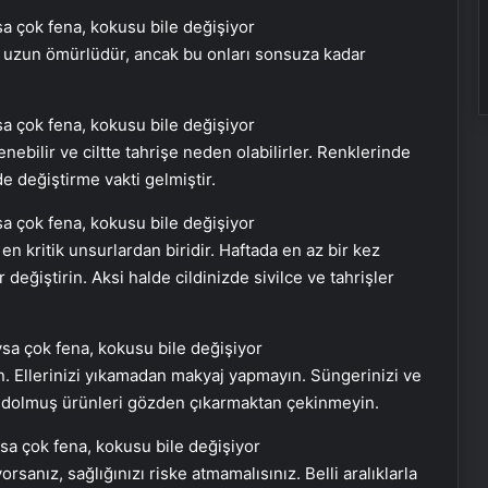
a uzun ömürlüdür, ancak bu onları sonsuza kadar
lenebilir ve ciltte tahrişe neden olabilirler. Renklerinde
e değiştirme vakti gelmiştir.
n en kritik unsurlardan biridir. Haftada en az bir kez
r değiştirin. Aksi halde cildinizde sivilce ve tahrişler
. Ellerinizi yıkamadan makyaj yapmayın. Süngerinizi ve
Aliağa Petkimspor Galip Geldi
esi dolmuş ürünleri gözden çıkarmaktan çekinmeyin.
Esenyurt’ta Anneler Günü Şenliği:
orsanız, sağlığınızı riske atmamalısınız. Belli aralıklarla
Kadınlara Özel Piknik Etkinliği