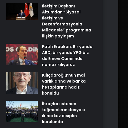
İletişim Başkanı
Altun’dan “Siyasal
İletişim ve
Dezenformasyonla
Mücadele” programına
ilişkin paylaşım
Fatih Erbakan: Bir yanda
ABD, bir yanda YPG biz
de Emevi Camii’nde
namaz kılıyoruz
Kılıçdaroğlu’nun mal
varlıklarına ve banka
hesaplarına haciz
konuldu
İhraçları istenen
teğmenlerin dosyası
ikinci kez disiplin
kurulunda