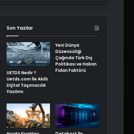
Son Yazılar
Yeni Dünya
Düzensizliği
Çağında Türk Dış
Politikası ve Hakan
Fidan Faktörü
UETDS Nedir ?
Uetds.com İle Akıllı
Dijital Taşımacılık
Yazılımı
Hurda Fiyatları
Datahost İle