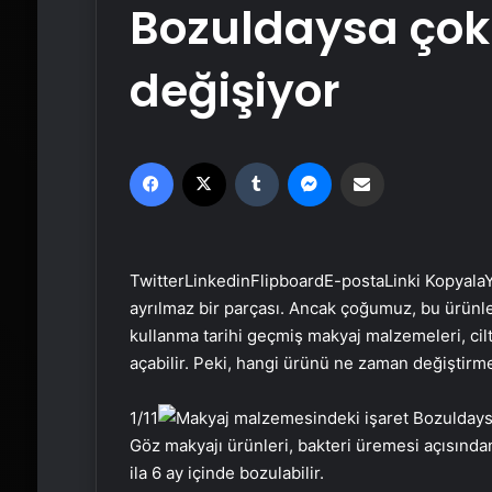
Bozuldaysa çok 
değişiyor
Facebook
X
Tumblr
Messenger
Email'den paylaş
Twitter
Linkedin
Flipboard
E-posta
Linki Kopyala
Y
ayrılmaz bir parçası. Ancak çoğumuz, bu ürünl
kullanma tarihi geçmiş makyaj malzemeleri, cil
açabilir. Peki, hangi ürünü ne zaman değiştirme
1
/11
Göz makyajı ürünleri, bakteri üremesi açısından e
ila 6 ay içinde bozulabilir.