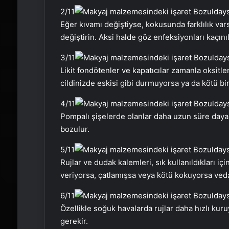
2
/11
Eğer kıvamı değiştiyse, kokusunda farklılık v
değiştirin. Aksi halde göz enfeksiyonları kaçınıl
3
/11
Likit fondötenler ve kapatıcılar zamanla oksitl
cildinizde eskisi gibi durmuyorsa ya da kötü bi
4
/11
Pompalı şişelerde olanlar daha uzun süre dayan
bozulur.
5
/11
Rujlar ve dudak kalemleri, sık kullanıldıkları iç
veriyorsa, çatlamışsa veya kötü kokuyorsa ved
6
/11
Özellikle soğuk havalarda rujlar daha hızlı kur
gerekir.