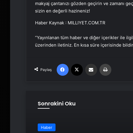
makyaj çantanızı gözden geçirin ve zamanı geçmi
sizin en değerli hazineniz!
Haber Kaynak : MILLIYET.COM.TR
“Yayınlanan tüm haber ve diğer içerikler ile ilgil
üzerinden iletiniz. En kısa süre içerisinde bildi
Facebook
X
Email'den paylaş
Yaz
Paylaş
Sonrakini Oku
Haber