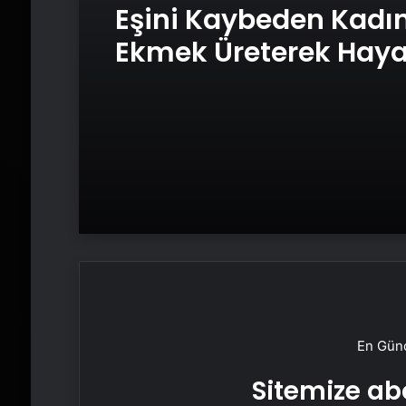
Eşini Kaybeden Kadı
Ekmek Üreterek Hay
Tutundu
En Günc
Sitemize abo