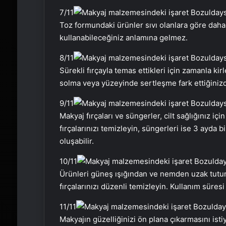
7
/11
Toz formundaki ürünler sıvı olanlara göre dah
kullanabileceğiniz anlamına gelmez.
8
/11
Sürekli fırçayla temas ettikleri için zamanla kir
solma veya yüzeyinde sertleşme fark ettiğinizd
9
/11
Makyaj fırçaları ve süngerler, cilt sağlığınız içi
fırçalarınızı temizleyin, süngerleri ise 3 ayda bi
oluşabilir.
10
/11
Ürünleri güneş ışığından ve nemden uzak tutun
fırçalarınızı düzenli temizleyin. Kullanım sür
11
/11
Makyajın güzelliğinizi ön plana çıkarmasını istiy