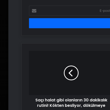
E-
posta
adresinizi
girin
Saçı
halat
gibi
olanların
30
dakikalık
rutini!
Kökten
besliyor,
Saçı halat gibi olanların 30 dakikalık
dökülmeye
son
rutini! Kökten besliyor, dökülmeye