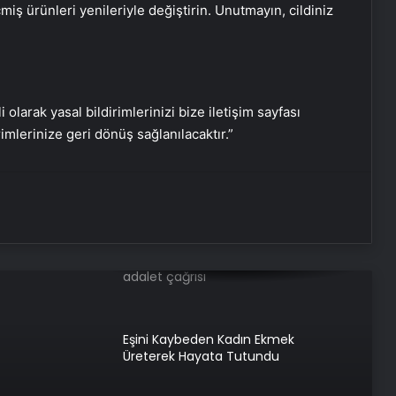
ş ürünleri yenileriyle değiştirin. Unutmayın, cildiniz
Hakkari’de Kadın Girişimcilerin Mutlu
Günü
i olarak yasal bildirimlerinizi bize iletişim sayfası
rimlerinize geri dönüş sağlanılacaktır.”
Beşiktaş’ta Anneler Günü Coşkusu
Adana’da Dini Nikahta Şiddet
Feray Şahin için Anneler Günü’nde
adalet çağrısı
Eşini Kaybeden Kadın Ekmek
Üreterek Hayata Tutundu