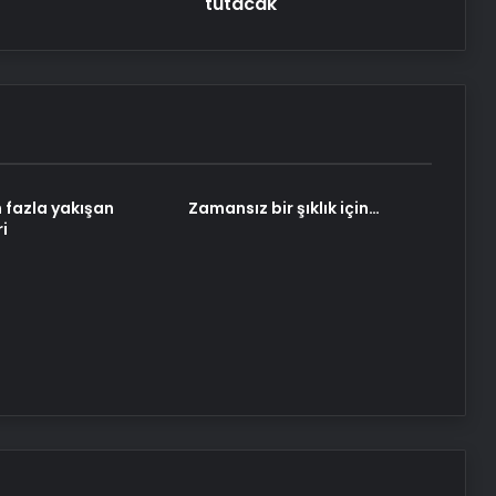
tutacak
Esenyurt’ta Anneler Günü Pikniği
n fazla yakışan
Zamansız bir şıklık için…
ri