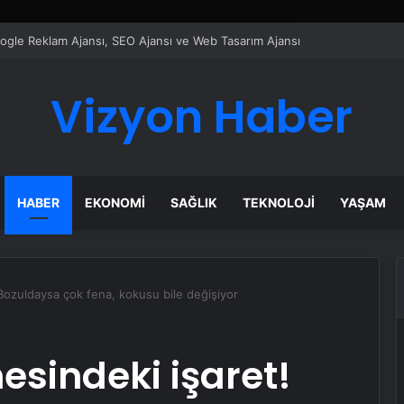
ı Dijital Taşımacılık Yazılımı
Vizyon Haber
HABER
EKONOMI
SAĞLIK
TEKNOLOJI
YAŞAM
Bozuldaysa çok fena, kokusu bile değişiyor
sindeki işaret!