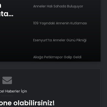
n
Anneler Halı Sahada Buluşuyor
ata
109 Yaşındaki Annenin Kutlaması
Esenyurt’ta Anneler Günü Pikniği
Aliağa Petkimspor Galip Geldi
Esenyurt’ta Anneler Günü Şenliği:
Kadınlara Özel Piknik Etkinliği
el Haberler İçin
Hakkari’de Kadın Girişimcilerin Mutlu
Günü
ne olabilirsiniz!