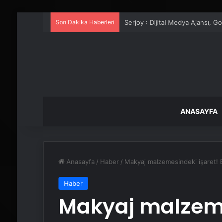
Son Dakika Haberleri
UETDS Nedir ? Uetds.com İle Akıll
ANASAYFA
Anasayfa
/
Haber
/
Makyaj malzemesindeki işaret! 
Haber
Makyaj malzeme