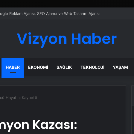
ı Dijital Taşımacılık Yazılımı
Vizyon Haber
HABER
EKONOMI
SAĞLIK
TEKNOLOJI
YAŞAM
ü Hayatını Kaybetti
yon Kazası: