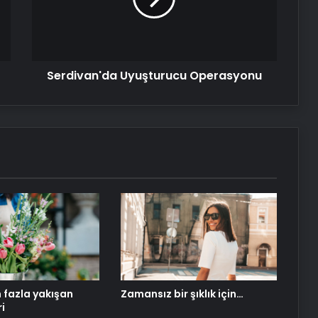
Anneler Halı Sahada Buluşuyor
Serdivan'da Uyuşturucu Operasyonu
109 Yaşındaki Annenin Kutlaması
Esenyurt’ta Anneler Günü Pikniği
n fazla yakışan
Zamansız bir şıklık için…
ri