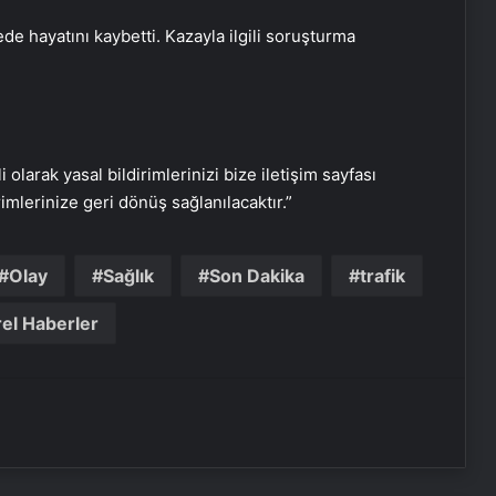
de hayatını kaybetti. Kazayla ilgili soruşturma
Aliağa Petkimspor Galip Geldi
Esenyurt’ta Anneler Günü Şenliği:
Kadınlara Özel Piknik Etkinliği
i olarak yasal bildirimlerinizi bize iletişim sayfası
rimlerinize geri dönüş sağlanılacaktır.”
Hakkari’de Kadın Girişimcilerin Mutlu
Günü
Olay
Sağlık
Son Dakika
trafik
el Haberler
Beşiktaş’ta Anneler Günü Coşkusu
Adana’da Dini Nikahta Şiddet
Feray Şahin için Anneler Günü’nde