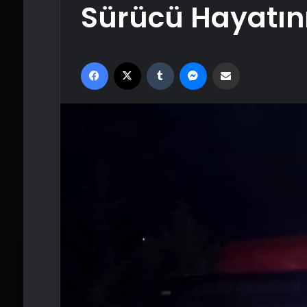
Sürücü Hayatını
Facebook
X
Tumblr
Messenger
Email'den paylaş