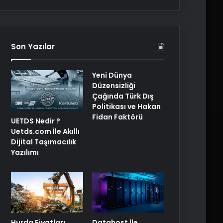
Son Yazılar
Yeni Dünya
Düzensizliği
Çağında Türk Dış
Politikası ve Hakan
Fidan Faktörü
UETDS Nedir ?
Uetds.com İle Akıllı
Dijital Taşımacılık
Yazılımı
Hurda Fiyatları
Datahost İle