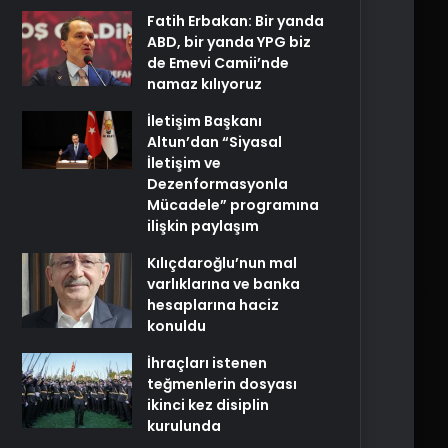
Fatih Erbakan: Bir yanda
ABD, bir yanda YPG biz
de Emevi Camii’nde
namaz kılıyoruz
İletişim Başkanı
Altun’dan “Siyasal
İletişim ve
Dezenformasyonla
Mücadele” programına
ilişkin paylaşım
Kılıçdaroğlu’nun mal
varlıklarına ve banka
hesaplarına haciz
konuldu
İhraçları istenen
teğmenlerin dosyası
ikinci kez disiplin
kurulunda