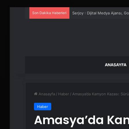
Son Dakika Haberleri
UETDS Nedir ? Uetds.com İle Akıll
ANASAYFA
Anasayfa
/
Haber
/
Amasya’da Kamyon Kazası: Sürüc
Haber
Amasya’da Kam