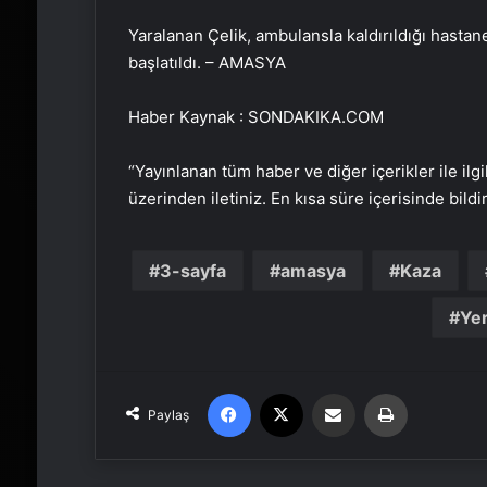
Yaralanan Çelik, ambulansla kaldırıldığı hastane
başlatıldı. – AMASYA
Haber Kaynak : SONDAKIKA.COM
“Yayınlanan tüm haber ve diğer içerikler ile ilgil
üzerinden iletiniz. En kısa süre içerisinde bildi
3-sayfa
amasya
Kaza
Yer
Facebook
X
Email'den paylaş
Yaz
Paylaş