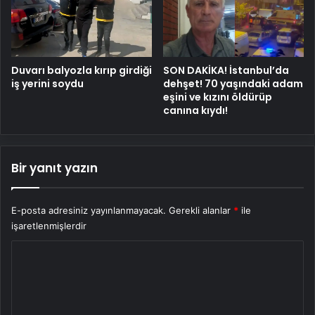
Duvarı balyozla kırıp girdiği
SON DAKİKA! İstanbul’da
iş yerini soydu
dehşet! 70 yaşındaki adam
eşini ve kızını öldürüp
canına kıydı!
Bir yanıt yazın
E-posta adresiniz yayınlanmayacak.
Gerekli alanlar
*
ile
işaretlenmişlerdir
Y
o
r
u