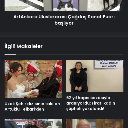
ArtAnkara Uluslararası Çağdaş Sanat Fuarı
başlıyor
İlgili Makaleler
62 yıl hapis cezasıyla
aranıyordu: Firari kadın
Uzak Şehir dizisinin takıları
şüpheli yakalandı!
Artuklu Telkari’den