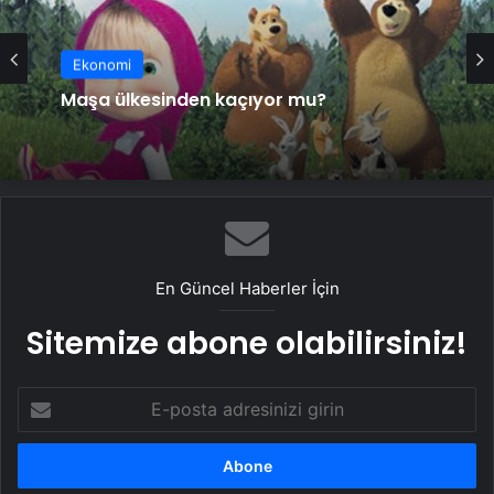
Ekonomi
Maşa ülkesinden kaçıyor mu?
En Güncel Haberler İçin
Sitemize abone olabilirsiniz!
E-
posta
adresinizi
girin