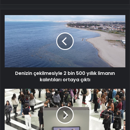
Denizin
çekilmesiyle
2
bin
500
yıllık
limanın
kalıntıları
ortaya
Denizin çekilmesiyle 2 bin 500 yıllık limanın
çıktı
kalıntıları ortaya çıktı
ArtAnkara
Uluslararası
Çağdaş
Sanat
Fuarı
başlıyor