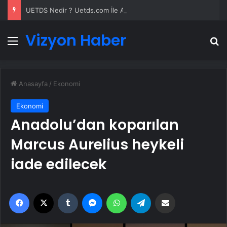
UETDS Nedir ? Uetds.com İle Akıllı Dijital Taşımacılık Yazılımı
Vizyon Haber
Menü
A
Anasayfa
/
Ekonomi
Ekonomi
Anadolu’dan koparılan
Marcus Aurelius heykeli
iade edilecek
Facebook
X
Tumblr
Messenger
WhatsApp
Telegram
Email'den paylaş