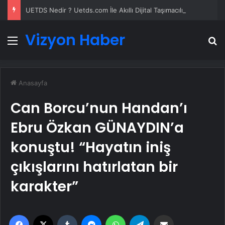
UETDS Nedir ? Uetds.com İle Akıllı Dijital Taşımacılık Yazılımı
Vizyon Haber
Menü
A
Anasayfa
Can Borcu’nun Handan’ı
Ebru Özkan GÜNAYDIN’a
konuştu! “Hayatın iniş
çıkışlarını hatırlatan bir
karakter”
Facebook
X
Tumblr
Messenger
WhatsApp
Telegram
Email'den paylaş