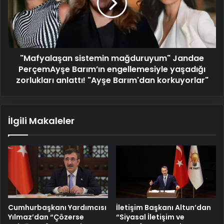
PerçemAyşe
Barım’ın
engellemesiyle
yaşadığı
zorlukları
"Mafyalaşan sistemin mağduruyum" Jandae
anlattı!
"Ayşe
PerçemAyşe Barım’ın engellemesiyle yaşadığı
Barım'dan
zorlukları anlattı! "Ayşe Barım'dan korkuyorlar"
korkuyorlar"
İlgili Makaleler
Cumhurbaşkanı Yardımcısı
İletişim Başkanı Altun’dan
Yılmaz’dan “Çözerse
“Siyasal İletişim ve