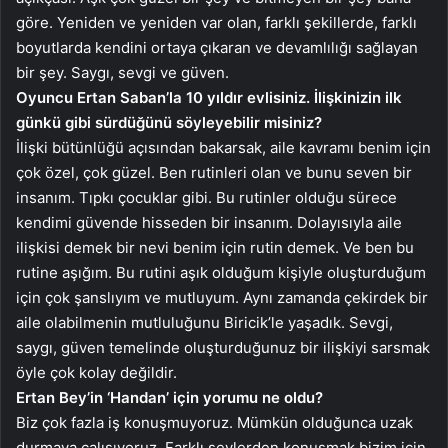
göre. Yeniden ve yeniden var olan, farklı şekillerde, farklı
boyutlarda kendini ortaya çıkaran ve devamlılığı sağlayan
bir şey. Saygı, sevgi ve güven.
Oyuncu Ertan Saban’la 10 yıldır evlisiniz. İlişkinizin ilk
günkü gibi sürdüğünü söyleyebilir misiniz?
İlişki bütünlüğü açısından bakarsak, aile kavramı benim için
çok özel, çok güzel. Ben rutinleri olan ve bunu seven bir
insanım. Tıpkı çocuklar gibi. Bu rutinler olduğu sürece
kendimi güvende hisseden bir insanım. Dolayısıyla aile
ilişkisi demek bir nevi benim için rutin demek. Ve ben bu
rutine aşığım. Bu rutini aşık olduğum kişiyle oluşturduğum
için çok şanslıyım ve mutluyum. Aynı zamanda çekirdek bir
aile olabilmenin mutluluğunu Biricik’le yaşadık. Sevgi,
saygı, güven temelinde oluşturduğunuz bir ilişkiyi sarsmak
öyle çok kolay değildir.
Ertan Bey’in ‘Handan’ için yorumu ne oldu?
Biz çok fazla iş konuşmuyoruz. Mümkün olduğunca uzak
durmaya çalışıyoruz. Farklı şeylerden konuşmak bizim için