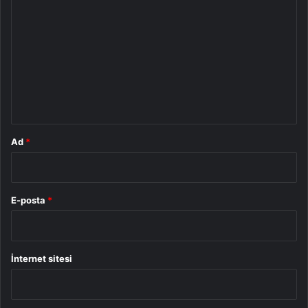
o
r
u
m
*
Ad
*
E-posta
*
İnternet sitesi