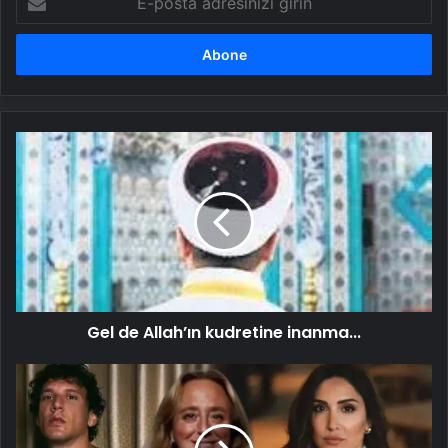
posta
adresinizi
girin
Gel
de
Allah’ın
kudretine
inanma...
Gel de Allah’ın kudretine inanma...
"Mafyalaşan
sistemin
mağduruyum"
Jandae