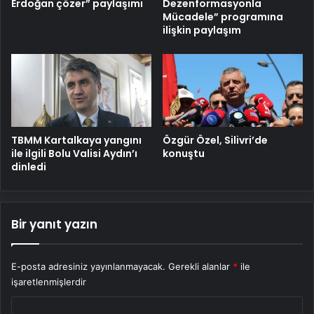
Erdoğan çözer” paylaşımı
Dezenformasyonla
Mücadele” programına
ilişkin paylaşım
TBMM Kartalkaya yangını
Özgür Özel, Silivri’de
ile ilgili Bolu Valisi Aydın’ı
konuştu
dinledi
Bir yanıt yazın
E-posta adresiniz yayınlanmayacak.
Gerekli alanlar
*
ile
işaretlenmişlerdir
Y