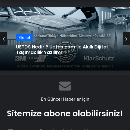
Genel
Genel
Yeni Dünya Düzensizliği Çağında Türk Dış
Politikası ve Hakan Fidan Faktörü
UETDS Nedir ? Uetds.com İle Akıllı Dijital
Taşımacılık Yazılımı
En Güncel Haberler İçin
Sitemize abone olabilirsiniz!
E-