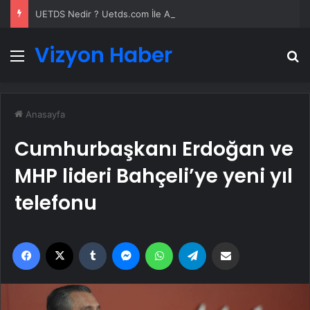
UETDS Nedir ? Uetds.com İle Akıllı Dijital Taşımacılık Yazılımı
Vizyon Haber
Menü
A
Anasayfa
Cumhurbaşkanı Erdoğan ve
MHP lideri Bahçeli’ye yeni yıl
telefonu
Facebook
X
Tumblr
Messenger
WhatsApp
Telegram
Email'den paylaş