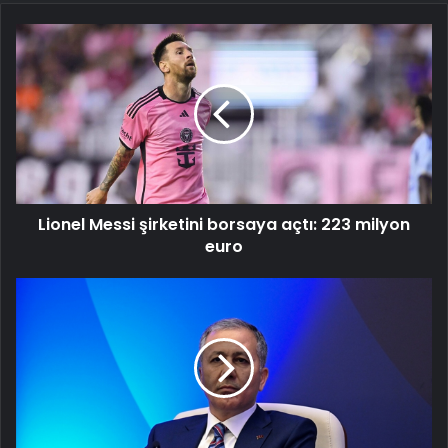
Lionel
Messi
şirketini
borsaya
açtı:
223
milyon
euro
Lionel Messi şirketini borsaya açtı: 223 milyon
euro
İçişleri
Bakanı
Yerlikaya:
Okullar
tatil
olunca
Suriyelilerin
dönüşü