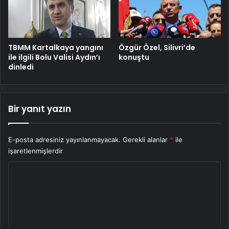
TBMM Kartalkaya yangını
Özgür Özel, Silivri’de
ile ilgili Bolu Valisi Aydın’ı
konuştu
dinledi
Bir yanıt yazın
E-posta adresiniz yayınlanmayacak.
Gerekli alanlar
*
ile
işaretlenmişlerdir
Y
o
r
u