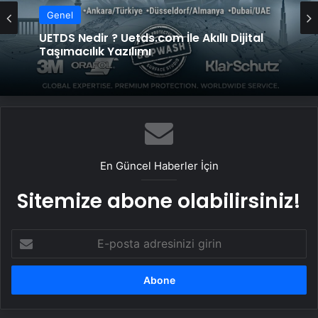
Genel
UETDS Nedir ? Uetds.com İle Akıllı Dijital
Taşımacılık Yazılımı
En Güncel Haberler İçin
Sitemize abone olabilirsiniz!
E-
posta
adresinizi
girin