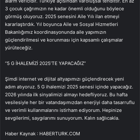
alarm vericidir. Türkiye açısından varoluşsal tehdittir. En az
3 çocuk çağrımızın ne kadar önemli olduğunu böylece
görmüş oluyoruz. 2025 senesini Aile Yılı ilan etmeyi
kararlaştırdık. Yıl boyunca Aile ve Sosyal Hizmetleri
Bakanlığımız koordinasyonunda aile yapımızın
güçlendirilmesi ve korunması için kapsamlı çalışmalar
yürüteceğiz.
“5 G İHALEMİZİ 2025’TE YAPACAĞIZ”
Şimdi internet ve dijital altyapımızı güçlendirecek yeni
adım atıyoruz. 5 G ihalemizi 2025 senesi içinde yapacağız.
2026 yılında ilk sinyalimizi almayı hedefliyoruz. Bu hafta
vesilesiyle her bir vatandaşımızdan enerjiyi daha tasarruflu
ve verimli kullanmalarını istirham ediyorum. Hepinize
sevgilerimi, saygılarımı sunuyorum. Kalın sağlıcakla.
Haber Kaynak : HABERTURK.COM