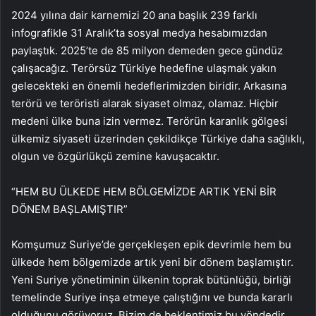
2024 yılına dair karnemizi 20 ana başlık 239 farklı
infografikle 31 Aralık’ta sosyal medya hesabımızdan
paylaştık. 2025’te de 85 milyon demeden gece gündüz
çalışacağız. Terörsüz Türkiye hedefine ulaşmak yakın
gelecekteki en önemli hedeflerimizden biridir. Arkasına
terörü ve teröristi alarak siyaset olmaz, olamaz. Hiçbir
medeni ülke buna izin vermez. Terörün karanlık gölgesi
ülkemiz siyaseti üzerinden çekildikçe Türkiye daha sağlıklı,
olgun ve özgürlükçü zemine kavuşacaktır.
“HEM BU ÜLKEDE HEM BÖLGEMİZDE ARTIK YENİ BİR
DÖNEM BAŞLAMIŞTIR”
Komşumuz Suriye’de gerçekleşen epik devrimle hem bu
ülkede hem bölgemizde artık yeni bir dönem başlamıştır.
Yeni Suriye yönetiminin ülkenin toprak bütünlüğü, birliği
temelinde Suriye inşa etmeye çalıştığını ve bunda kararlı
olduğunu görüyoruz. Bizim de beklentimiz bu yöndedir.