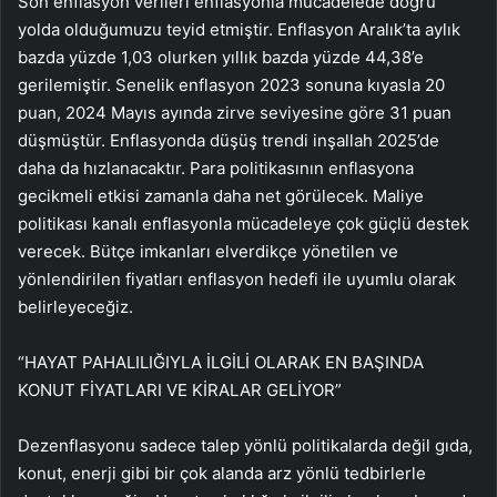
Son enflasyon verileri enflasyonla mücadelede doğru
yolda olduğumuzu teyid etmiştir. Enflasyon Aralık’ta aylık
bazda yüzde 1,03 olurken yıllık bazda yüzde 44,38’e
gerilemiştir. Senelik enflasyon 2023 sonuna kıyasla 20
puan, 2024 Mayıs ayında zirve seviyesine göre 31 puan
düşmüştür. Enflasyonda düşüş trendi inşallah 2025’de
daha da hızlanacaktır. Para politikasının enflasyona
gecikmeli etkisi zamanla daha net görülecek. Maliye
politikası kanalı enflasyonla mücadeleye çok güçlü destek
verecek. Bütçe imkanları elverdikçe yönetilen ve
yönlendirilen fiyatları enflasyon hedefi ile uyumlu olarak
belirleyeceğiz.
“HAYAT PAHALILIĞIYLA İLGİLİ OLARAK EN BAŞINDA
KONUT FİYATLARI VE KİRALAR GELİYOR”
Dezenflasyonu sadece talep yönlü politikalarda değil gıda,
konut, enerji gibi bir çok alanda arz yönlü tedbirlerle