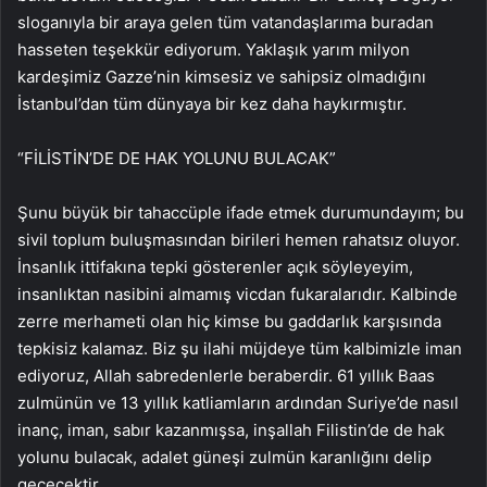
sloganıyla bir araya gelen tüm vatandaşlarıma buradan
hasseten teşekkür ediyorum. Yaklaşık yarım milyon
kardeşimiz Gazze’nin kimsesiz ve sahipsiz olmadığını
İstanbul’dan tüm dünyaya bir kez daha haykırmıştır.
“FİLİSTİN’DE DE HAK YOLUNU BULACAK”
Şunu büyük bir tahaccüple ifade etmek durumundayım; bu
sivil toplum buluşmasından birileri hemen rahatsız oluyor.
İnsanlık ittifakına tepki gösterenler açık söyleyeyim,
insanlıktan nasibini almamış vicdan fukaralarıdır. Kalbinde
zerre merhameti olan hiç kimse bu gaddarlık karşısında
tepkisiz kalamaz. Biz şu ilahi müjdeye tüm kalbimizle iman
ediyoruz, Allah sabredenlerle beraberdir. 61 yıllık Baas
zulmünün ve 13 yıllık katliamların ardından Suriye’de nasıl
inanç, iman, sabır kazanmışsa, inşallah Filistin’de de hak
yolunu bulacak, adalet güneşi zulmün karanlığını delip
geçecektir.