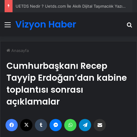
UETDS Nedir ? Uetds.com İle Akıllı Dijital Taşımacılık Yazılımı
Vizyon Haber
Menü
A
Anasayfa
Cumhurbaşkanı Recep
Tayyip Erdoğan’dan kabine
toplantısı sonrası
açıklamalar
Facebook
X
Tumblr
Messenger
WhatsApp
Telegram
Email'den paylaş