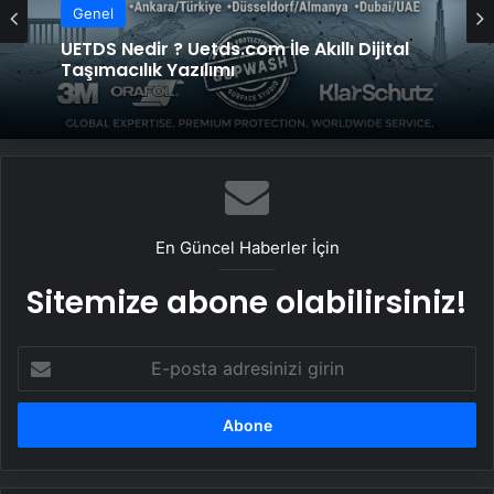
Genel
Yeni Dünya Düzensizliği Çağında Türk Dış
Genel
Politikası ve Hakan Fidan Faktörü
UETDS Nedir ? Uetds.com İle Akıllı Dijital
Taşımacılık Yazılımı
En Güncel Haberler İçin
Sitemize abone olabilirsiniz!
E-
posta
adresinizi
girin