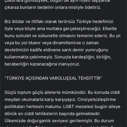
çukurlara gömdüysek, bugün de aynı niyeti taşıyanlar
çıkarsa bunların bedelini onlara misliyle ödetiriz.
Biz iktidar ve ittifakı olarak terörsüz Türkiye hedefimizi
öyle veya böyle ama mutlaka gerçekleştireceğiz. Elbette
bunu suhulet ve sükunetle olmasını temenni ederiz. Bu yıl
veya bu yol tıkanır veya dinamitlenirse o zaman
devletimizin kadife eldivene sarılı demir yumruğunu
kullanmakta çekinmeyiz. Sonuçta kardeşliğin, birliğin,
beraberliğin kazanacağına inanıyoruz.
“TÜRKİYE AÇISINDAN VAROLUŞSAL TEHDİTTİR”
Güçlü toplum güçlü ailelerle mümkündür. Bu konuda ciddi
meydan okumalarla karşı karşıyayız. Cinsiyetsizleştirme
politikaları herkesin malumu. LGBT meselesi bugün aileye
dönük en ciddi tehlikelerin başında gelmektedir.
Ülkemizde doğurganlık seviyesi gerilemiştir. Bu durum