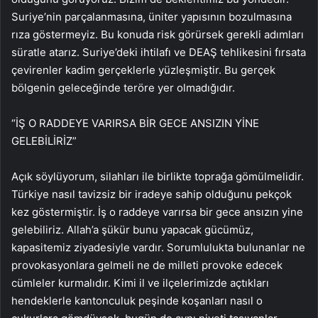
Suriye’nin parçalanmasına, üniter yapısının bozulmasına
rıza göstermeyiz. Bu konuda risk görürsek gerekli adımları
süratle atarız. Suriye’deki ihtilafı ve DEAŞ tehlikesini fırsata
çevirenler kadim gerçeklerle yüzleşmiştir. Bu gerçek
bölgenin geleceğinde teröre yer olmadığıdır.
“İŞ O RADDEYE VARIRSA BİR GECE ANSIZIN YİNE
GELEBİLİRİZ”
Açık söylüyorum, silahları ile birlikte toprağa gömülmelidir.
Türkiye nasıl tavizsiz bir iradeye sahip olduğunu pekçok
kez göstermiştir. İş o raddeye varırsa bir gece ansızın yine
gelebiliriz. Allah’a şükür bunu yapacak gücümüz,
kapasitemiz ziyadesiyle vardır. Sorumlulukta bulunanlar ne
provokasyonlara gelmeli ne de milleti provoke edecek
cümleler kurmalıdır. Kimi il ve ilçelerimizde açtıkları
hendeklerle kantonculuk peşinde koşanları nasıl o