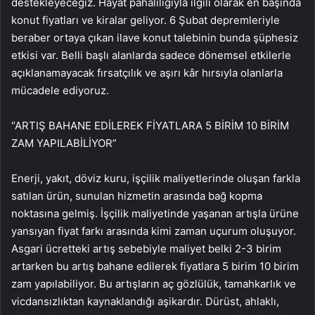
destekleyeceğiz. Hayat pahalılığıyla ilgili olarak en başında
konut fiyatları ve kiralar geliyor. 6 Şubat depremleriyle
beraber ortaya çıkan ilave konut talebinin bunda şüphesiz
etkisi var. Belli başlı alanlarda sadece dönemsel etkilerle
açıklanamayacak fırsatçılık ve aşırı kâr hırsıyla olanlarla
mücadele ediyoruz.
“ARTIŞ BAHANE EDİLEREK FİYATLARA 5 BİRİM 10 BİRİM
ZAM YAPILABİLİYOR”
Enerji, yakıt, döviz kuru, işçilik maliyetlerinde oluşan farkla
satılan ürün, sunulan hizmetin arasında bağ kopma
noktasına gelmiş. İşçilik maliyetinde yaşanan artışla ürüne
yansıyan fiyat farkı arasında kimi zaman uçurum oluşuyor.
Asgari ücretteki artış sebebiyle maliyet belki 2-3 birim
artarken bu artış bahane edilerek fiyatlara 5 birim 10 birim
zam yapılabiliyor. Bu artışların aç gözlülük, tamahkarlık ve
vicdansızlıktan kaynaklandığı aşikardır. Dürüst, ahlaklı,