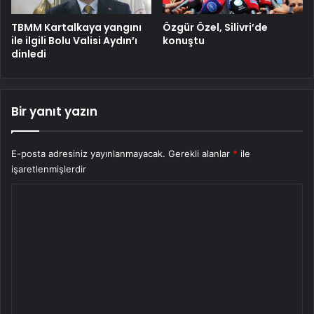
TBMM Kartalkaya yangını
Özgür Özel, Silivri’de
ile ilgili Bolu Valisi Aydın’ı
konuştu
dinledi
Bir yanıt yazın
E-posta adresiniz yayınlanmayacak.
Gerekli alanlar
*
ile
işaretlenmişlerdir
Y
o
r
u
m
*