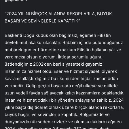
“2024 YILINI BİRÇOK ALANDA REKORLARLA, BÜYÜK
BAŞARI VE SEVİNÇLERLE KAPATTIK”
Başkenti Doğu Kudüs olan bağımsız, egemen Filistin
devleti mutlaka kurulacaktır. Rabbim içinde bulunduğumuz
mubarek günler hürmetine mazlum Filistin halkının yâr ve
yardımcısı olsun diyorum. İktidar sorumluluğunu
üstlendiğimiz 2002’den beri siyasetteki gayemiz
insanımıza hizmet oldu. Eser ve hizmet siyaseti diyerek
kavramsallaştırdığımız bu ilkemizden hiçbir zaman ödün
vermedik. Gelip geçici başarılara değil ülkeye ve millete
uzun vadeli fayda sağlayacak kalıcı kazanımlara odaklandık.
İnsan ve hizmet odaklı bir yönetim anlayışına sahibiz. 2024
yılını başta dış ticaret olmak üzere birçok alanda rekorlarla,
büyük başarı ve sevinçlerle kapattık. Bölgemizde ve
dünyamızda nükseden krizlere ve olumsuzluklara rağmen
2024 yılına göre yüzde 2,5 artışla 262 milyara ulaştı.