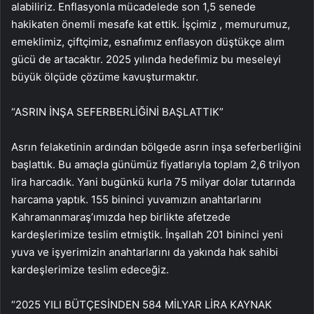
alabiliriz. Enflasyonla mücadelede son 1,5 senede
hakikaten önemli mesafe kat ettik. İşçimiz , memurumuz,
emeklimiz, çiftçimiz, esnafımız enflasyon düştükçe alım
gücü de artacaktır. 2025 yılında hedefimiz bu meseleyi
büyük ölçüde çözüme kavuşturmaktır.
“ASRIN İNŞA SEFERBERLİĞİNİ BAŞLATTIK”
Asrın felaketinin ardından bölgede asrın inşa seferberliğini
başlattık. Bu amaçla günümüz fiyatlarıyla toplam 2,6 trilyon
lira harcadık. Yani bugünkü kurla 75 milyar dolar tutarında
harcama yaptık. 155 bininci yuvamızın anahtarlarını
Kahramanmaraş’ımızda hep birlikte afetzede
kardeşlerimize teslim etmiştik. İnşallah 201 bininci yeni
yuva ve işyerimizin anahtarlarını da yakında hak sahibi
kardeşlerimize teslim edeceğiz.
“2025 YILI BÜTÇESİNDEN 584 MİLYAR LİRA KAYNAK