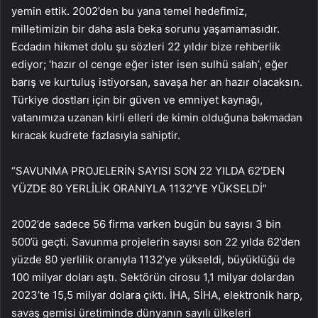
yemin ettik. 2002’den bu yana temel hedefimiz,
milletimizin bir daha asla beka sorunu yaşamamasıdır.
Ecdadın hikmet dolu şu sözleri 22 yıldır bize rehberlik
ediyor; ‘hazır ol cenge eğer ister isen sulhü salah’, eğer
barış ve kurtuluş istiyorsan, savaşa her an hazır olacaksın.
Türkiye dostları için bir güven ve emniyet kaynağı,
vatanımıza uzanan kirli elleri de kimin olduğuna bakmadan
kıracak kudrete fazlasıyla sahiptir.
“SAVUNMA PROJELERİN SAYISI SON 22 YILDA 62’DEN
YÜZDE 80 YERLİLİK ORANIYLA 1132’YE YÜKSELDİ”
2002’de sadece 56 firma varken bugün bu sayısı 3 bin
500’ü geçti. Savunma projelerin sayısı son 22 yılda 62’den
yüzde 80 yerlilik oranıyla 1132’ye yükseldi, büyüklüğü de
100 milyar doları aştı. Sektörün cirosu 1,1 milyar dolardan
2023’te 15,5 milyar dolara çıktı. İHA, SİHA, elektronik harp,
savaş gemisi üretiminde dünyanın sayılı ülkeleri