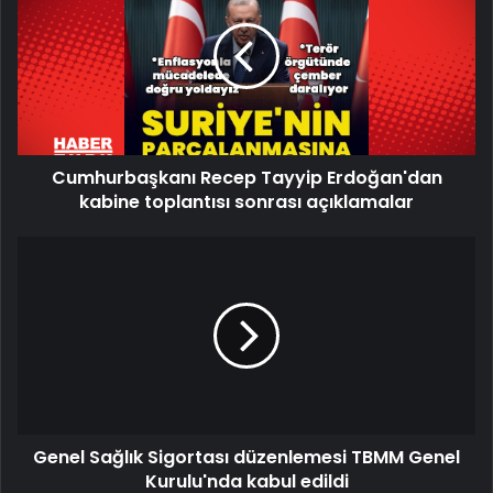
Tayyip
Erdoğan'dan
kabine
toplantısı
sonrası
açıklamalar
Cumhurbaşkanı Recep Tayyip Erdoğan'dan
kabine toplantısı sonrası açıklamalar
Genel
Sağlık
Sigortası
düzenlemesi
TBMM
Genel
Kurulu'nda
kabul
edildi
Genel Sağlık Sigortası düzenlemesi TBMM Genel
Kurulu'nda kabul edildi