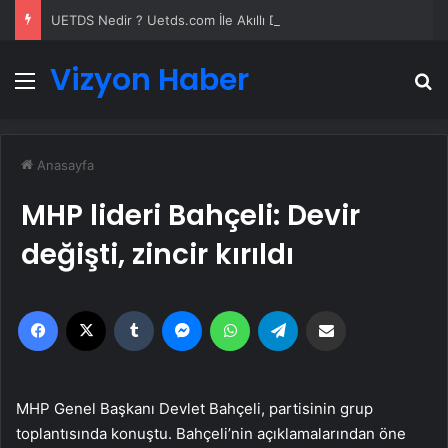
UETDS Nedir ? Uetds.com İle Akıllı Dijital Taşımacılık Yazılımı
Vizyon Haber
Menü
A
Anasayfa
MHP lideri Bahçeli: Devir
değişti, zincir kırıldı
Facebook
X
Tumblr
Messenger
WhatsApp
Telegram
Email'den paylaş
MHP Genel Başkanı Devlet Bahçeli, partisinin grup
toplantısında konuştu. Bahçeli’nin açıklamalarından öne