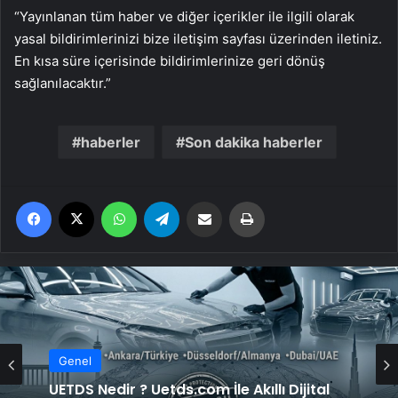
“Yayınlanan tüm haber ve diğer içerikler ile ilgili olarak
yasal bildirimlerinizi bize iletişim sayfası üzerinden iletiniz.
En kısa süre içerisinde bildirimlerinize geri dönüş
sağlanılacaktır.”
haberler
Son dakika haberler
Facebook
X
WhatsApp
Telegram
Email'den paylaş
Yaz
Genel
UETDS Nedir ? Uetds.com İle Akıllı Dijital