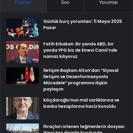
Popüler
Son
Yorumlar
Günlük burç yorumları: 11 Mayıs 2025
Pazar
Fatih Erbakan: Bir yanda ABD, bir
yanda YPG biz de Emevi Camii’nde
namaz kılıyoruz
İletişim Başkanı Altun’dan “Siyasal
İletişim ve Dezenformasyonla
Mücadele” programına ilişkin
paylaşım
Kılıçdaroğlu’nun mal varlıklarına ve
banka hesaplarına haciz konuldu
İhraçları istenen teğmenlerin dosyası
ikinci kez disiplin kurulunda