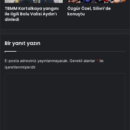
TBMM Kartalkaya yangını
Özgür Özel, Silivri’de
ile ilgili Bolu Valisi Aydın’ı
konuştu
dinledi
Bir yanıt yazın
E-posta adresiniz yayınlanmayacak.
Gerekli alanlar
*
ile
işaretlenmişlerdir
Y
o
r
u
m
*