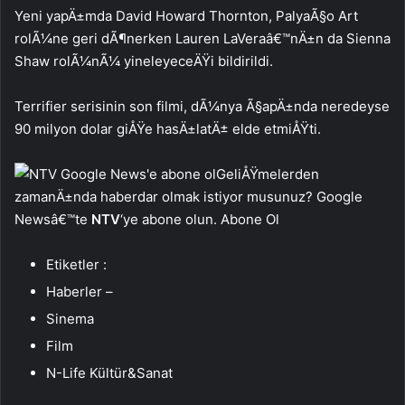
Yeni yapÄ±mda David Howard Thornton, PalyaÃ§o Art
rolÃ¼ne geri dÃ¶nerken Lauren LaVeraâ€™nÄ±n da Sienna
Shaw rolÃ¼nÃ¼ yineleyeceÄŸi bildirildi.
Terrifier serisinin son filmi, dÃ¼nya Ã§apÄ±nda neredeyse
90 milyon dolar giÅŸe hasÄ±latÄ± elde etmiÅŸti.
GeliÅŸmelerden
zamanÄ±nda haberdar olmak istiyor musunuz? Google
Newsâ€™te
NTV
‘ye abone olun. Abone Ol
Etiketler :
Haberler –
Sinema
Film
N-Life Kültür&Sanat