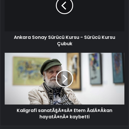
Kursu
-
Sürücü
Kursu
Çubuk
Ankara Sonay Sürücü Kursu - Sürücü Kursu
Çubuk
Kaligrafi
sanatÃ§Ä±sÄ±
Etem
ÃalÄ±Åkan
hayatÄ±nÄ±
kaybetti
Kaligrafi sanatÃ§Ä±sÄ± Etem ÃalÄ±Åkan
hayatÄ±nÄ± kaybetti