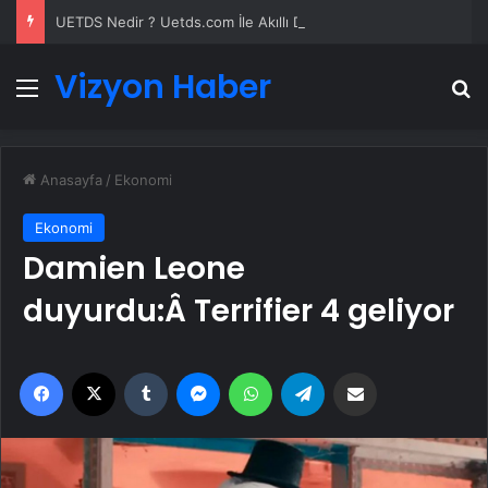
UETDS Nedir ? Uetds.com İle Akıllı Dijital Taşımacılık Yazılımı
Vizyon Haber
Menü
A
Anasayfa
/
Ekonomi
Ekonomi
Damien Leone
duyurdu:Â Terrifier 4 geliyor
Facebook
X
Tumblr
Messenger
WhatsApp
Telegram
Email'den paylaş