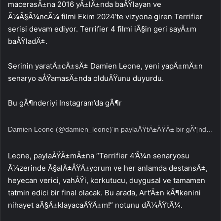
macerasÄ±na 2016 yÄ±lÄ±nda baÅŸlayan ve
Ã¼Ã§Ã¼ncÃ¼ filmi Ekim 2024’te vizyona giren Terrifier
serisi devam ediyor. Terrifier 4 filmi iÃ§in geri sayÄ±m
baÅŸladÄ±.
Serinin yaratÄ±cÄ±sÄ± Damien Leone, yeni yapÄ±mÄ±n
senaryo aÅŸamasÄ±nda olduÄŸunu duyurdu.
Bu gÃ¶nderiyi Instagram’da gÃ¶r
Damien Leone (@damien_leone)’in paylaÅŸtÄ±ÄŸÄ± bir gÃ¶nderi
Leone, paylaÅŸÄ±mÄ±na “Terrifier 4’Ã¼n senaryosu
Ã¼zerinde Ã§alÄ±ÅŸÄ±yorum ve her anlamda destansÄ±,
heyecan verici, vahÅŸi, korkutucu, duygusal ve tamamen
tatmin edici bir final olacak. Bu arada, Art’Ä±n kÃ¶kenini
nihayet aÃ§Ä±klayacaÄŸÄ±m!” notunu dÃ¼ÅŸtÃ¼.