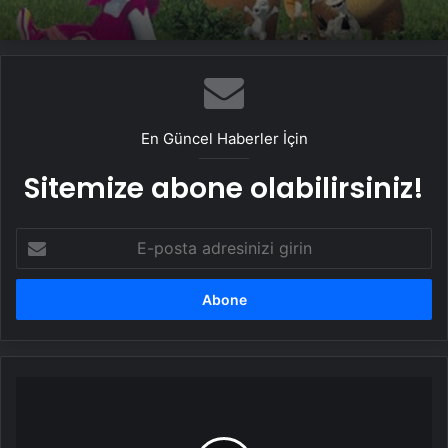
En Güncel Haberler İçin
Sitemize abone olabilirsiniz!
E-
posta
adresinizi
girin
Ankara
Sonay
Sürücü