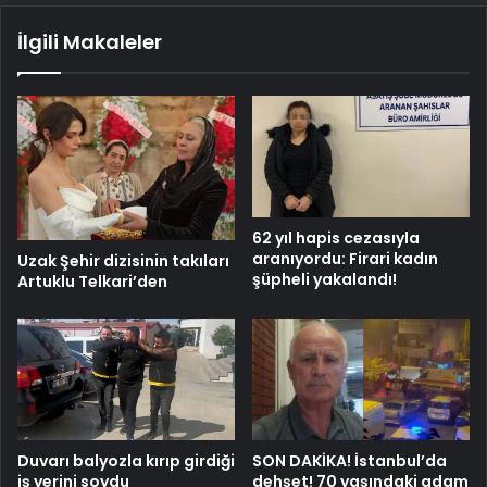
İlgili Makaleler
62 yıl hapis cezasıyla
aranıyordu: Firari kadın
Uzak Şehir dizisinin takıları
şüpheli yakalandı!
Artuklu Telkari’den
Duvarı balyozla kırıp girdiği
SON DAKİKA! İstanbul’da
iş yerini soydu
dehşet! 70 yaşındaki adam