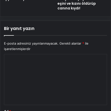
eşini ve kızını öldürüp
canına kıydı!
Bir yanıt yazın
E-posta adresiniz yayınlanmayacak.
Gerekli alanlar
*
ile
işaretlenmişlerdir
Y
o
r
u
m
*