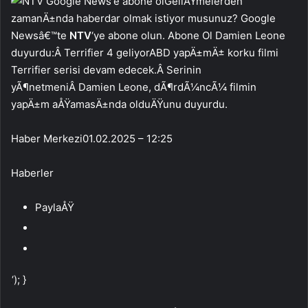
GeliÅŸmelerden
zamanÄ±nda haberdar olmak istiyor musunuz? Google
Newsâ€™te
NTV
‘ye abone olun. Abone Ol Damien Leone
duyurdu:Â Terrifier 4 geliyorABD yapÄ±mÄ± korku filmi
Terrifier serisi devam edecek.Â Serinin
yÃ¶netmeniÂ Damien Leone, dÃ¶rdÃ¼ncÃ¼ filmin
yapÄ±m aÅŸamasÄ±nda olduÄŸunu duyurdu.
Haber Merkezi
01.02.2025 – 12:25
Haberler
PaylaÅŸ
‘); }