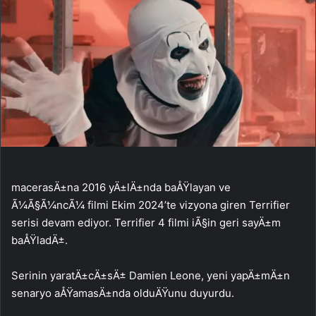
macerasÄ±na 2016 yÄ±lÄ±nda baÅŸlayan ve
Ã¼Ã§Ã¼ncÃ¼ filmi Ekim 2024’te vizyona giren Terrifier
serisi devam ediyor. Terrifier 4 filmi iÃ§in geri sayÄ±m
baÅŸladÄ±.
Serinin yaratÄ±cÄ±sÄ± Damien Leone, yeni yapÄ±mÄ±n
senaryo aÅŸamasÄ±nda olduÄŸunu duyurdu.