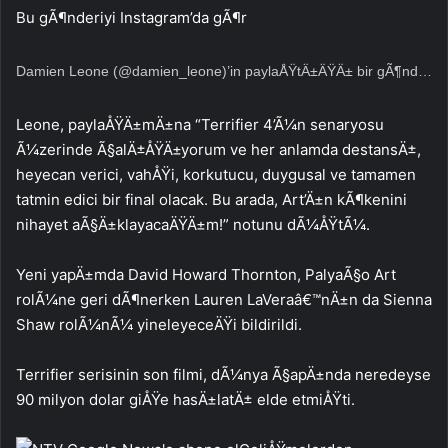
Bu gÃ¶nderiyi Instagram’da gÃ¶r
Damien Leone (@damien_leone)’in paylaÅŸtÄ±ÄŸÄ± bir gÃ¶nderi
Leone, paylaÅŸÄ±mÄ±na “Terrifier 4’Ã¼n senaryosu
Ã¼zerinde Ã§alÄ±ÅŸÄ±yorum ve her anlamda destansÄ±,
heyecan verici, vahÅŸi, korkutucu, duygusal ve tamamen
tatmin edici bir final olacak. Bu arada, Art’Ä±n kÃ¶kenini
nihayet aÃ§Ä±klayacaÄŸÄ±m!” notunu dÃ¼ÅŸtÃ¼.
Yeni yapÄ±mda David Howard Thornton, PalyaÃ§o Art
rolÃ¼ne geri dÃ¶nerken Lauren LaVeraâ€™nÄ±n da Sienna
Shaw rolÃ¼nÃ¼ yineleyeceÄŸi bildirildi.
Terrifier serisinin son filmi, dÃ¼nya Ã§apÄ±nda neredeyse
90 milyon dolar giÅŸe hasÄ±latÄ± elde etmiÅŸti.