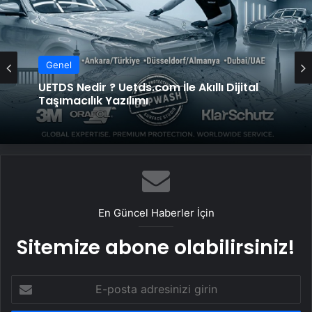
Genel
UETDS Nedir ? Uetds.com İle Akıllı Dijital
Taşımacılık Yazılımı
En Güncel Haberler İçin
Sitemize abone olabilirsiniz!
E-
posta
adresinizi