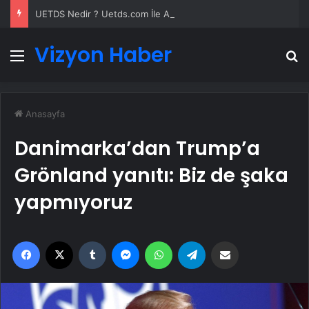
UETDS Nedir ? Uetds.com İle Akıllı Dijital Taşımacılık Yazılımı
Vizyon Haber
Menü
A
Anasayfa
Danimarka’dan Trump’a
Grönland yanıtı: Biz de şaka
yapmıyoruz
Facebook
X
Tumblr
Messenger
WhatsApp
Telegram
Email'den paylaş