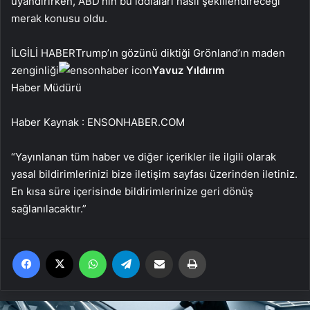
uyandırırken, ABD’nin bu iddiaları nasıl şekillendireceği
merak konusu oldu.
İLGİLİ HABER
Trump’ın gözünü diktiği Grönland’ın maden
zenginliği
Yavuz Yıldırım
Haber Müdürü
Haber Kaynak : ENSONHABER.COM
“Yayınlanan tüm haber ve diğer içerikler ile ilgili olarak
yasal bildirimlerinizi bize iletişim sayfası üzerinden iletiniz.
En kısa süre içerisinde bildirimlerinize geri dönüş
sağlanılacaktır.”
Facebook
X
WhatsApp
Telegram
Email'den paylaş
Yaz