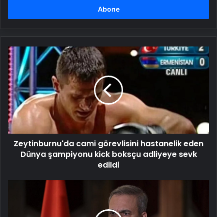
girin
Zeytinburnu'da
cami
görevlisini
hastanelik
eden
Dünya
şampiyonu
kick
boksçu
Zeytinburnu'da cami görevlisini hastanelik eden
adliyeye
sevk
Dünya şampiyonu kick boksçu adliyeye sevk
edildi
edildi
Hakan
Fidan,
Yunan
mevkidaşı