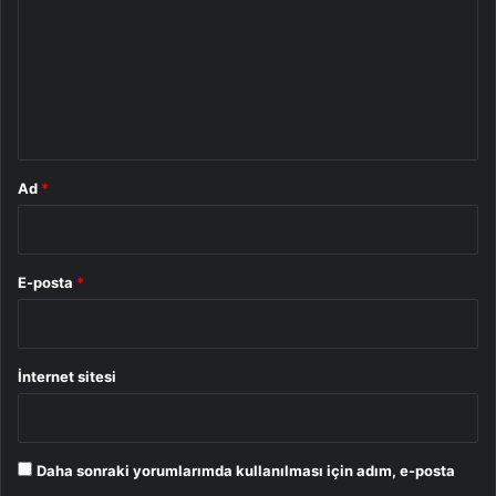
r
u
m
*
Ad
*
E-posta
*
İnternet sitesi
Daha sonraki yorumlarımda kullanılması için adım, e-posta