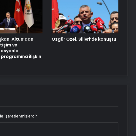
Hurda Fiyatları Güncel Olarak
Nereden Takip Edilir?
Datahost İle Güvenilir Sunucu
aşkanı Altun’dan
Özgür Özel, Silivri’de konuştu
Hizmetleri
etişim ve
asyonla
programına ilişkin
le işaretlenmişlerdir