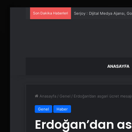
Son Dakika Haberleri
UETDS Nedir ? Uetds.com İle Akıll
ANASAYFA
Anasayfa
/
Genel
/
Erdoğan’dan asgari ücret mesajı:
Genel
Haber
Erdoğan’dan asg