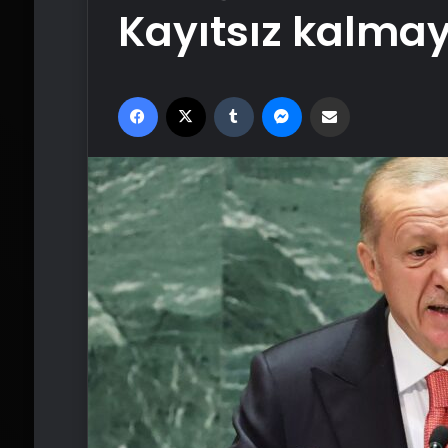
Kayıtsız kalmay
Facebook
X
Tumblr
Messenger
Email'den paylaş