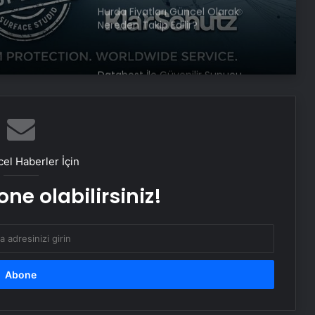
Hurda Fiyatları Güncel Olarak
Nereden Takip Edilir?
Datahost İle Güvenilir Sunucu
Hizmetleri
Baba ve 3 oğlu aynı suçtan
tutuklandı
el Haberler İçin
ne olabilirsiniz!
Dışişleri Sözcüsü Keçeli: Kıbrıs Özel
Temsilcisi kararı AB’nin iç meselesi
Bozulmuş meze, et ve et ürünleri
kullanan restoran mühürlendi