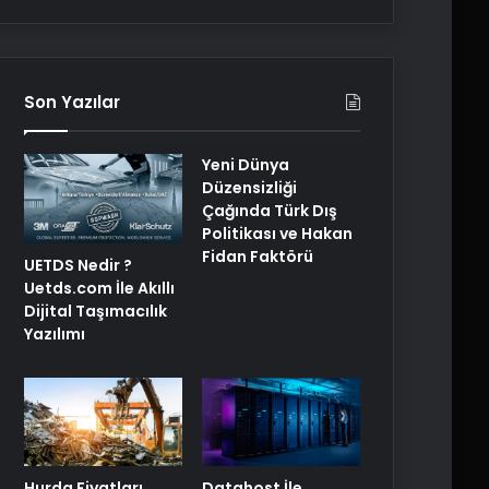
Son Yazılar
Yeni Dünya
Düzensizliği
Çağında Türk Dış
Politikası ve Hakan
Fidan Faktörü
UETDS Nedir ?
Uetds.com İle Akıllı
Dijital Taşımacılık
Yazılımı
Hurda Fiyatları
Datahost İle