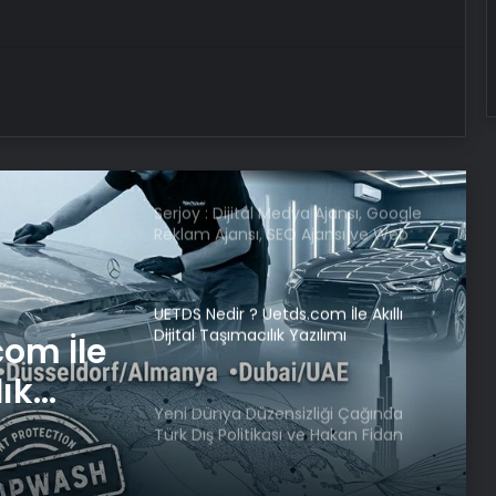
Dumandan zehirlenen karı-koca ölü
bulundu
Cumhurbaşkanı Yardımcısı
Yılmaz’dan “Çözerse Erdoğan çözer”
paylaşımı
Serjoy : Dijital Medya Ajansı, Google
Reklam Ajansı, SEO Ajansı ve Web
Tasarım Ajansı
UETDS Nedir ? Uetds.com İle Akıllı
Dijital Taşımacılık Yazılımı
com İle
lık
Yeni Dünya Düzensizliği Çağında
Türk Dış Politikası ve Hakan Fidan
Faktörü