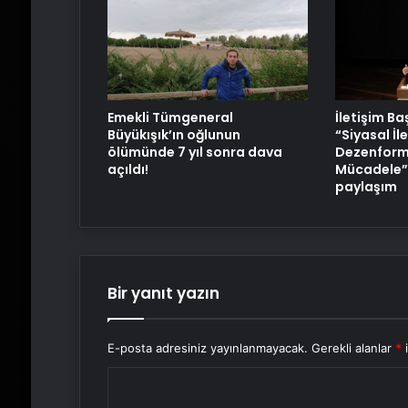
Emekli Tümgeneral
İletişim B
Büyükışık’ın oğlunun
“Siyasal İl
ölümünde 7 yıl sonra dava
Dezenform
açıldı!
Mücadele” 
paylaşım
Bir yanıt yazın
E-posta adresiniz yayınlanmayacak.
Gerekli alanlar
*
i
Y
o