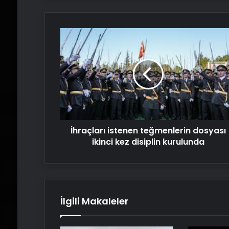
İhraçları
istenen
teğmenlerin
dosyası
ikinci
kez
disiplin
kurulunda
İhraçları istenen teğmenlerin dosyası
ikinci kez disiplin kurulunda
İlgili Makaleler