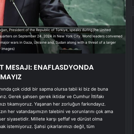
 President of the Republic of Türkiye, speaks during the United
uarters on September 24, 2024 in New York City. World leaders convened
major wars in Gaza, Ukraine and, Sudan along with a threat of a larger
y Images)
Baba ve 3 oğlu aynı suçtan
tutuklandı
T MESAJI: ENAFLASDYONDA
LMAYIZ
Dışişleri Sözcüsü Keçeli: Kıbrıs Özel
nda çok ciddi bir sapma olursa tabii ki biz de buna
Temsilcisi kararı AB’nin iç meselesi
rız. Gerek şahsen gerek iktidar ve Cumhur İttifakı
mızı tıkamıyoruz. Yaşanan her zorluğun farkındayız.
Bozulmuş meze, et ve et ürünleri
zın her vatandaşımızın talebini ve sorunlarını çok ama
kullanan restoran mühürlendi
er siyasetidir. Millete karşı şeffaf ve dürüst olma
tmak istemiyoruz. Şahsi çıkarlarımızı değil, tüm