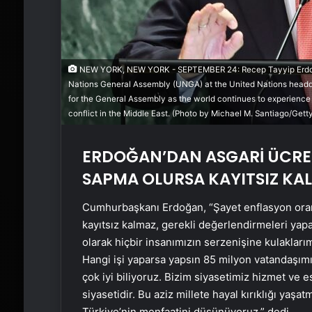
NEW YORK, NEW YORK - SEPTEMBER 24: Recep Tayyip Erdoğan,
Nations General Assembly (UNGA) at the United Nations headq
for the General Assembly as the world continues to experience 
conflict in the Middle East. (Photo by Michael M. Santiago/Gett
ERDOĞAN’DAN ASGARİ ÜCRE
SAPMA OLURSA KAYITSIZ KA
Cumhurbaşkanı Erdoğan, “Şayet enflasyon oranı
kayıtsız kalmaz, gerekli değerlendirmeleri yapa
olarak hiçbir insanımızın serzenişine kulakları
Hangi işi yaparsa yapsın 85 milyon vatandaşımı
çok iyi biliyoruz. Bizim siyasetimiz hizmet ve es
siyasetidir. Bu aziz millete hayal kırıklığı yaşa
Türkiye’nin menfaatini düşünüyoruz.” dedi.