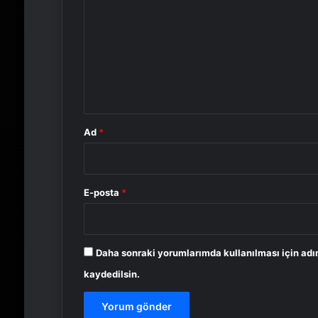
r
u
m
*
Ad
*
E-posta
*
Daha sonraki yorumlarımda kullanılması için adı
kaydedilsin.