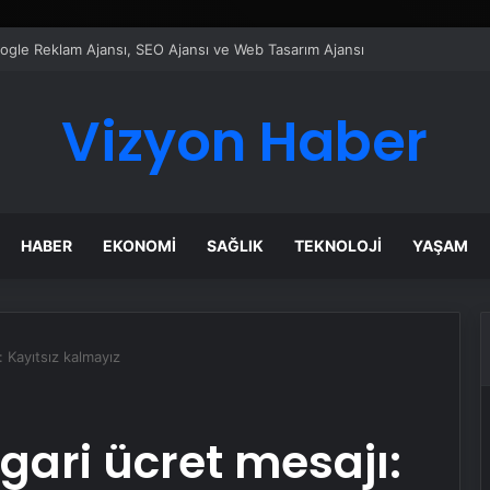
ı Dijital Taşımacılık Yazılımı
Vizyon Haber
HABER
EKONOMI
SAĞLIK
TEKNOLOJI
YAŞAM
 Kayıtsız kalmayız
ari ücret mesajı: