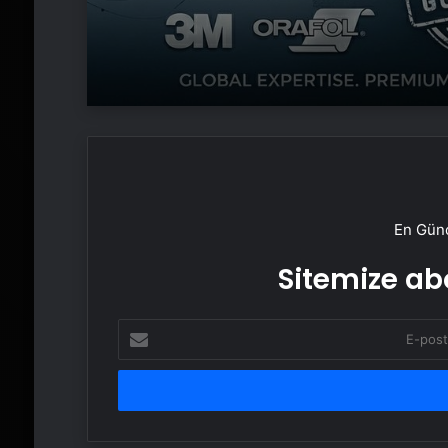
En Günc
Sitemize abo
E-
posta
adresinizi
girin