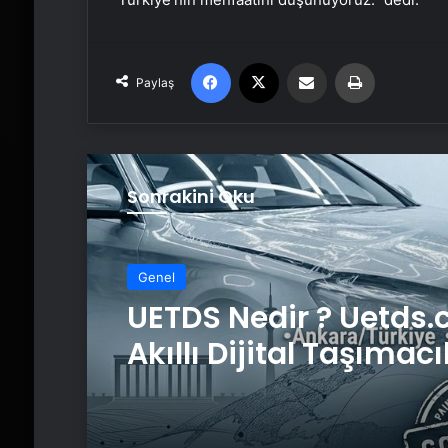
Facebook
X
Email'den paylaş
Yaz
Paylaş
Sonrakini Oku
Genel
UETDS Nedir ? Uetds.
Akıllı Dijital Taşımacı
Yazılımı