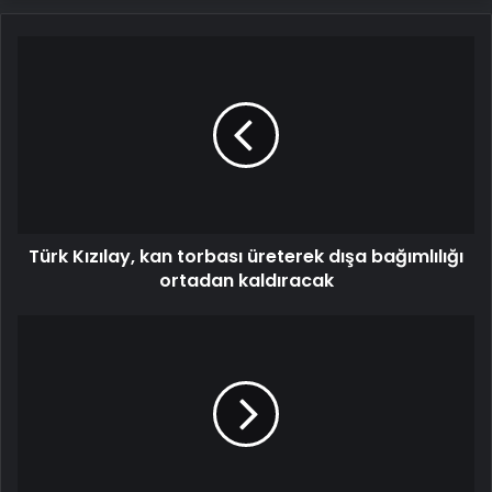
Türk
Kızılay,
kan
torbası
üreterek
dışa
bağımlılığı
ortadan
kaldıracak
Türk Kızılay, kan torbası üreterek dışa bağımlılığı
ortadan kaldıracak
Galata
Kulesi
'Serviks
Kanseri'
farkındalığı
için
yeşile
büründü