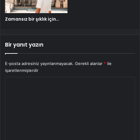
Zamansız bir şıklık için…
Bir yanıt yazın
E-posta adresiniz yayınlanmayacak.
Gerekli alanlar
*
ile
işaretlenmişlerdir
Y
o
r
u
m
*