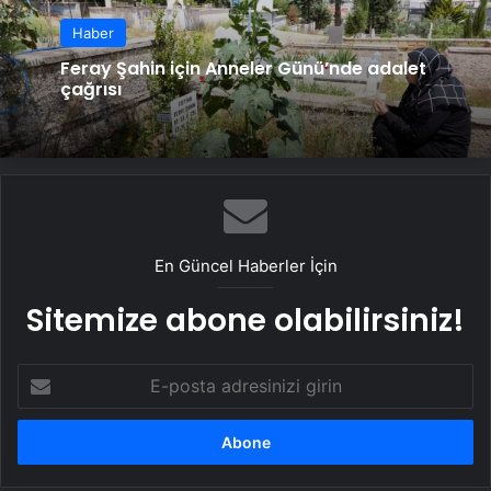
Haber
Feray Şahin için Anneler Günü’nde adalet
çağrısı
En Güncel Haberler İçin
Sitemize abone olabilirsiniz!
E-
posta
adresinizi
girin