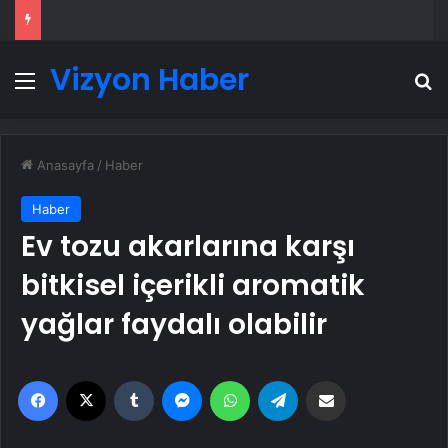
Vizyon Haber
Menü
A
Anasayfa
/
Haber
Haber
Ev tozu akarlarına karşı
bitkisel içerikli aromatik
yağlar faydalı olabilir
Facebook
X
Tumblr
Messenger
WhatsApp
Telegram
Email'den paylaş