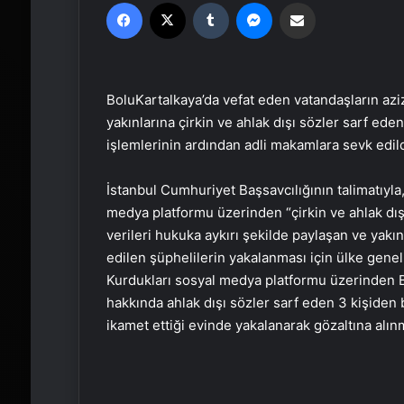
Facebook
X
Tumblr
Messenger
Email'den paylaş
BoluKartalkaya’da vefat eden vatandaşların azi
yakınlarına çirkin ve ahlak dışı sözler sarf ede
işlemlerinin ardından adli makamlara sevk edild
İstanbul Cumhuriyet Başsavcılığının talimatıyla
medya platformu üzerinden “çirkin ve ahlak dışı 
verileri hukuka aykırı şekilde paylaşan ve yakınl
edilen şüphelilerin yakalanması için ülke genel
Kurdukları sosyal medya platformu üzerinden B
hakkında ahlak dışı sözler sarf eden 3 kişiden b
ikamet ettiği evinde yakalanarak gözaltına alınm