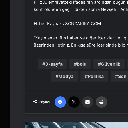
Filiz A. emniyetteki ifadesinin ardından bugün
kontrolünden geçirildikten sonra Nevşehir Adli
Haber Kaynak : SONDAKIKA.COM
“Yayınlanan tüm haber ve diğer içerikler ile ilgil
üzerinden iletiniz. En kısa süre içerisinde bildi
3-sayfa
bolu
Güvenlik
Medya
Politika
Son 
Facebook
X
Email'den paylaş
Yaz
Paylaş