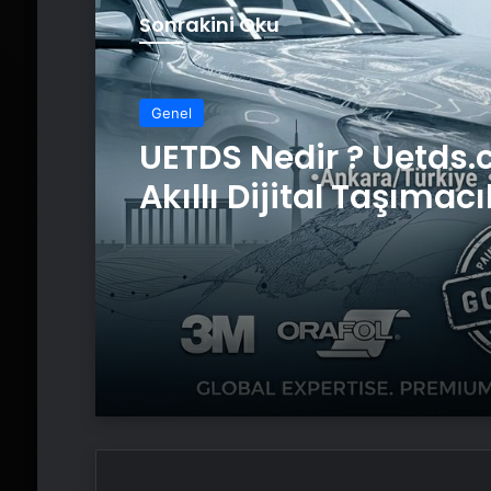
Sonrakini Oku
Genel
UETDS Nedir ? Uetds.
Akıllı Dijital Taşımacı
Yazılımı