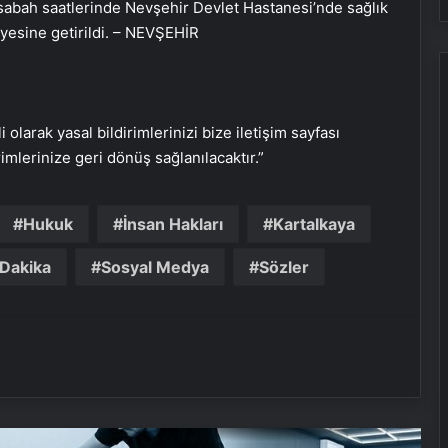
 sabah saatlerinde Nevşehir Devlet Hastanesi’nde sağlık
Baba ve 3 oğlu aynı suçtan
yesine getirildi. – NEVŞEHİR
tutuklandı
Bozulmuş meze, et ve et ürünleri
kullanan restoran mühürlendi
i olarak yasal bildirimlerinizi bize iletişim sayfası
rimlerinize geri dönüş sağlanılacaktır.”
Dışişleri Sözcüsü Keçeli: Kıbrıs Özel
Temsilcisi kararı AB’nin iç meselesi
Hukuk
İnsan Hakları
Kartalkaya
Dakika
Sosyal Medya
Sözler
Dumandan zehirlenen karı-koca ölü
bulundu
Emekli Tümgeneral Büyükışık’ın
oğlunun ölümünde 7 yıl sonra dava
açıldı!