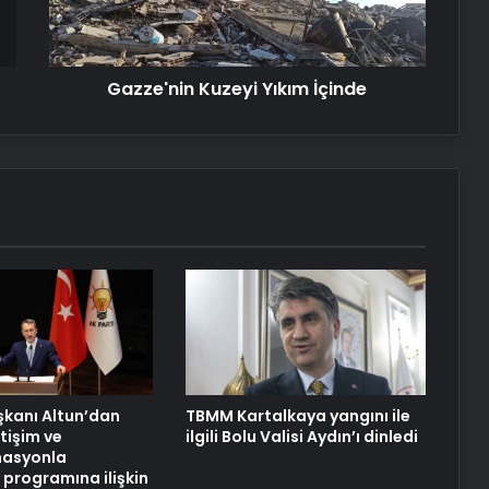
Serjoy : Dijital Medya Ajansı, Google
Reklam Ajansı, SEO Ajansı ve Web
Tasarım Ajansı
Gazze'nin Kuzeyi Yıkım İçinde
UETDS Nedir ? Uetds.com İle Akıllı
Dijital Taşımacılık Yazılımı
Yeni Dünya Düzensizliği Çağında
Türk Dış Politikası ve Hakan Fidan
Faktörü
Hurda Fiyatları Güncel Olarak
Nereden Takip Edilir?
aşkanı Altun’dan
TBMM Kartalkaya yangını ile
Datahost İle Güvenilir Sunucu
etişim ve
ilgili Bolu Valisi Aydın’ı dinledi
Hizmetleri
asyonla
programına ilişkin