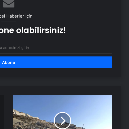
Baba ve 3 oğlu aynı suçtan
tutuklandı
el Haberler İçin
ne olabilirsiniz!
Bozulmuş meze, et ve et ürünleri
kullanan restoran mühürlendi
Dışişleri Sözcüsü Keçeli: Kıbrıs Özel
Temsilcisi kararı AB’nin iç meselesi
Dumandan zehirlenen karı-koca ölü
bulundu
Gazze'nin
Kuzeyi
Yıkım
Emekli Tümgeneral Büyükışık’ın
oğlunun ölümünde 7 yıl sonra dava
İçinde
açıldı!