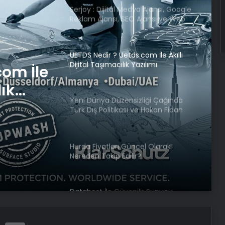
Serjoy : Dijital Medya Ajansı, Google
Reklam Ajansı, SEO Ajansı ve Web
Tasarım Ajansı
UETDS Nedir ? Uetds.com İle Akıllı
Dijital Taşımacılık Yazılımı
com İle
lık
Yeni Dünya Düzensizliği Çağında
Türk Dış Politikası ve Hakan Fidan
Faktörü
Hurda Fiyatları Güncel Olarak
Nereden Takip Edilir?
Datahost İle Güvenilir Sunucu
Hizmetleri