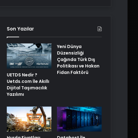
Son Yazılar
Yeni Dünya
Düzensizliği
Çağında Türk Dış
Politikası ve Hakan
Fidan Faktörü
UETDS Nedir ?
Uetds.com İle Akıllı
Dijital Taşımacılık
Yazılımı
Hurda Fiyatları
Datahost İle