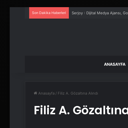
Son Dakika Haberleri
UETDS Nedir ? Uetds.com İle Akıll
ANASAYFA
Anasayfa
/
Filiz A. Gözaltına Alındı
Filiz A. Gözaltın