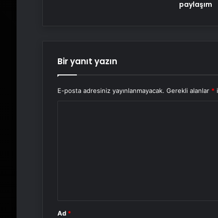
paylaşım
Bir yanıt yazın
E-posta adresiniz yayınlanmayacak.
Gerekli alanlar
*
i
Y
o
r
u
m
*
Ad
*