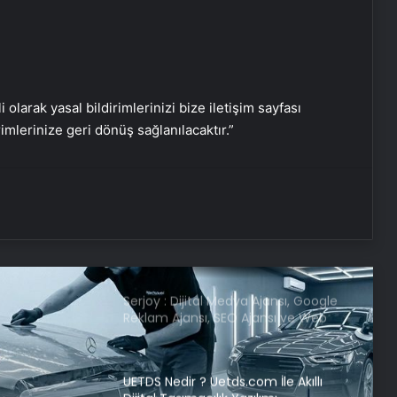
Dışişleri Sözcüsü Keçeli: Kıbrıs Özel
Temsilcisi kararı AB’nin iç meselesi
i olarak yasal bildirimlerinizi bize iletişim sayfası
rimlerinize geri dönüş sağlanılacaktır.”
Dumandan zehirlenen karı-koca ölü
bulundu
Emekli Tümgeneral Büyükışık’ın
oğlunun ölümünde 7 yıl sonra dava
açıldı!
Serjoy : Dijital Medya Ajansı, Google
Reklam Ajansı, SEO Ajansı ve Web
Tasarım Ajansı
UETDS Nedir ? Uetds.com İle Akıllı