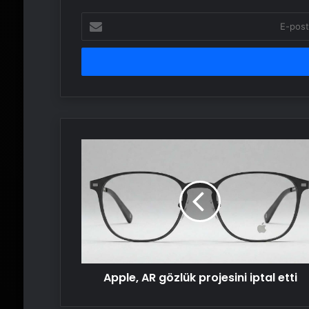
E-
posta
adresinizi
girin
Apple,
AR
gözlük
projesini
iptal
etti
Apple, AR gözlük projesini iptal etti