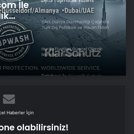
Dijital Taşımacılık Yazılımı
com İle
lık
Yeni Dünya Düzensizliği Çağında
Türk Dış Politikası ve Hakan Fidan
Faktörü
Hurda Fiyatları Güncel Olarak
Nereden Takip Edilir?
Datahost İle Güvenilir Sunucu
Hizmetleri
Baba ve 3 oğlu aynı suçtan
tutuklandı
el Haberler İçin
ne olabilirsiniz!
Bozulmuş meze, et ve et ürünleri