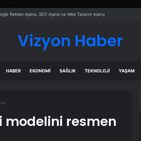
ı Dijital Taşımacılık Yazılımı
Vizyon Haber
HABER
EKONOMI
SAĞLIK
TEKNOLOJI
YAŞAM
rdu
i modelini resmen