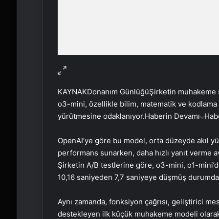
KAYNAK
Donanım Günlüğü
Şirketin muhakeme s
o3-mini, özellikle bilim, matematik ve kodlama
yürütmesine odaklanıyor.
Haberin Devamı
Hab
OpenAI’ye göre bu model, orta düzeyde akıl yü
performans sunarken, daha hızlı yanıt verme av
Şirketin A/B testlerine göre, o3-mini, o1-mini’
10,16 saniyeden 7,7 saniyeye düşmüş durumda
Aynı zamanda, fonksiyon çağrısı, geliştirici mesaj
destekleyen ilk küçük muhakeme modeli olarak