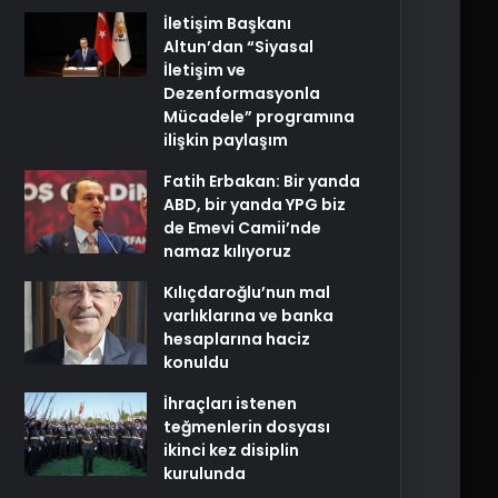
İletişim Başkanı
Altun’dan “Siyasal
İletişim ve
Dezenformasyonla
Mücadele” programına
ilişkin paylaşım
Fatih Erbakan: Bir yanda
ABD, bir yanda YPG biz
de Emevi Camii’nde
namaz kılıyoruz
Kılıçdaroğlu’nun mal
varlıklarına ve banka
hesaplarına haciz
konuldu
İhraçları istenen
teğmenlerin dosyası
ikinci kez disiplin
kurulunda