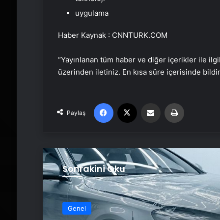
uygulama
Haber Kaynak : CNNTURK.COM
“Yayınlanan tüm haber ve diğer içerikler ile ilgil
üzerinden iletiniz. En kısa süre içerisinde bildi
Facebook
X
Email'den paylaş
Yaz
Paylaş
Sonrakini Oku
Genel