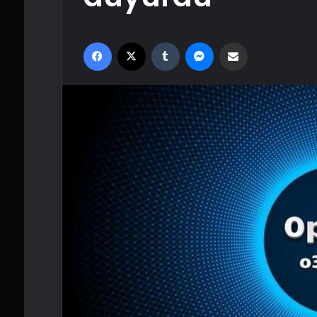
Facebook
X
Tumblr
Messenger
Email'den paylaş