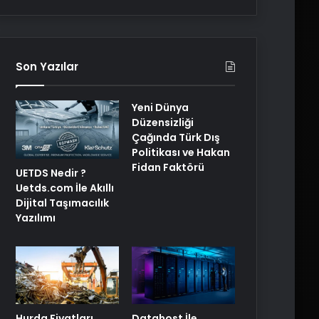
Son Yazılar
Yeni Dünya
Düzensizliği
Çağında Türk Dış
Politikası ve Hakan
Fidan Faktörü
UETDS Nedir ?
Uetds.com İle Akıllı
Dijital Taşımacılık
Yazılımı
Hurda Fiyatları
Datahost İle