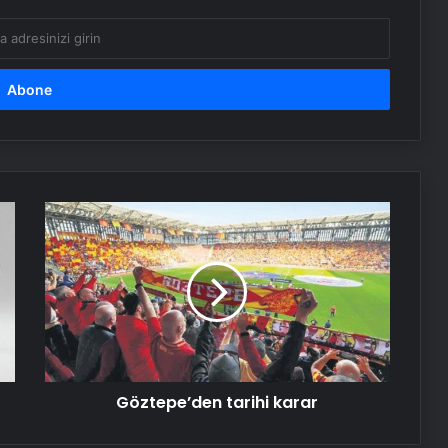
kullanan restoran mühürlendi
Dışişleri Sözcüsü Keçeli: Kıbrıs Özel
Temsilcisi kararı AB’nin iç meselesi
Dumandan zehirlenen karı-koca ölü
bulundu
Göztepe’den
tarihi
karar
Emekli Tümgeneral Büyükışık’ın
oğlunun ölümünde 7 yıl sonra dava
açıldı!
Serjoy : Dijital Medya Ajansı, Google
Reklam Ajansı, SEO Ajansı ve Web
Tasarım Ajansı
Göztepe’den tarihi karar
UETDS Nedir ? Uetds.com İle Akıllı