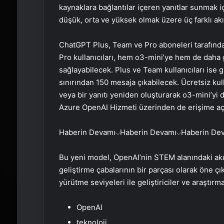
kaynaklara bağlantılar içeren yanıtlar sunmak iç
düşük, orta ve yüksek olmak üzere üç farklı akı
ChatGPT Plus, Team ve Pro aboneleri tarafından
Pro kullanıcıları, hem o3-mini’ye hem de daha
sağlayabilecek. Plus ve Team kullanıcıları ise g
sınırından 150 mesaja çıkabilecek. Ücretsiz ku
veya bir yanıtı yeniden oluşturarak o3-mini’y
Azure OpenAI Hizmeti üzerinden de erişime aç
Haberin Devamı
Haberin Devamı
Haberin De
Bu yeni model, OpenAI’nin STEM alanındaki ak
geliştirme çabalarının bir parçası olarak öne çıkı
yürütme seviyeleri ile geliştiriciler ve araştırm
OpenAI
teknoloji