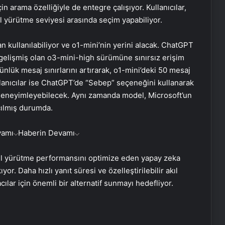
in arama özelliğiyle de entegre çalışıyor. Kullanıcılar,
l yürütme seviyesi arasında seçim yapabiliyor.
 kullanılabiliyor ve o1-mini’nin yerini alacak. ChatGPT
 gelişmiş olan o3-mini-high sürümüne sınırsız erişim
ünlük mesaj sınırlarını artırarak, o1-mini’deki 50 mesaj
llanıcılar ise ChatGPT’de “Sebep” seçeneğini kullanarak
i deneyimleyebilecek. Aynı zamanda model, Microsoft’un
ılmış durumda.
vamı
Haberin Devamı
ıl yürütme performansını optimize eden yapay zeka
Baba ve 3 oğlu aynı suçtan
yor. Daha hızlı yanıt süresi ve özelleştirilebilir akıl
tutuklandı
acılar için önemli bir alternatif sunmayı hedefliyor.
Bozulmuş meze, et ve et ürünleri
kullanan restoran mühürlendi