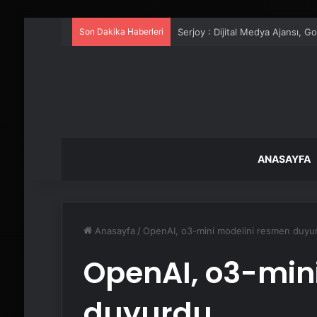
Son Dakika Haberleri
UETDS Nedir ? Uetds.com İle Akıll
ANASAYFA
Anasayfa
/
OpenAI, o3-mini modelini resmen duyu
OpenAI, o3-min
duyurdu