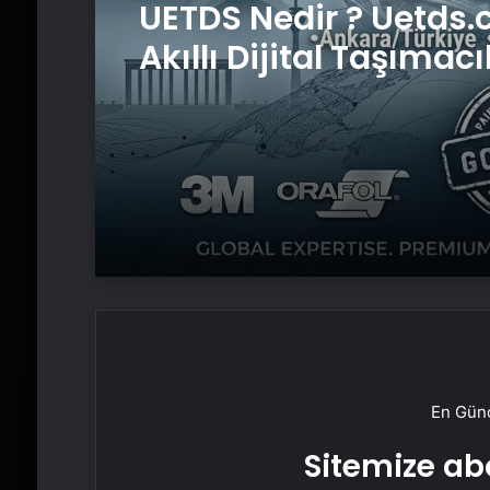
UETDS Nedir ? Uetds.
Akıllı Dijital Taşımacı
Yazılımı
En Günc
Sitemize abo